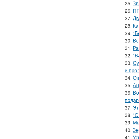
25.
Зв
26.
ПП
27.
Дв
28.
Ка
29.
"Б
30.
Вс
31.
Ра
32.
"В
33.
Су
и про 
34.
Оп
35.
Ан
36.
Во
подар
37.
Эт
38.
"С
39.
Мы
40.
Зе
41.
Ус