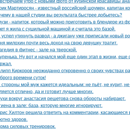
встречаем утро с новыми фото от кубинской красавицы ана
рик Мартиросян - известный российский шоумен, капитан 
чему в нашей студии вы результата быстрее добьетесь?
узи - напиток, который можно приготовить в блендере из фр
лет я жила с сушильной машиной и считала это базой.
 успел утихнуть развод - а джигану уже приписали новый р
ня милохин почти весь доход на свою девушку тратит.
агедия в фитнес - зале на тверской.
упенька. Ну вот и начался мой еще один этап в жизни, еще 
ржал.
липп Киркоров неожиданно откровенно о своих чувствах ра
брого времени суток!
 стороны мой муж кажется идеальным: не пьёт, не курит, не
ляется отлично, да и готовит лучше многих.
ухи вокруг анастасия решетова снова обороты набирают.
гиена в зале: база, которую многие игнорируют.
рис Хилтон решила ответить на комментарии, касающиеся в
ютно здоров.
рма силовых тренировок.