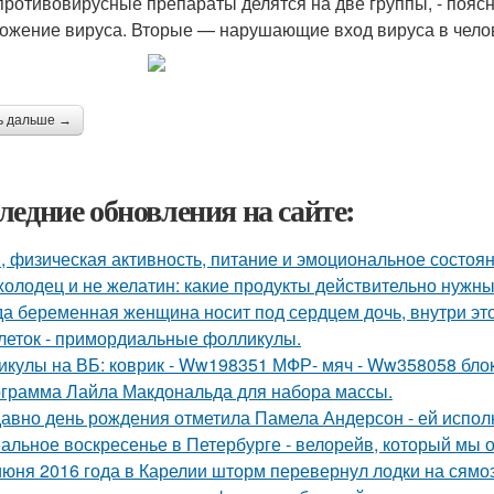
 противовирусные препараты делятся на две группы, - поя
ожение вируса. Вторые — нарушающие вход вируса в челов
ь дальше →
ледние обновления на сайте:
, физическая активность, питание и эмоциональное состоян
холодец и не желатин: какие продукты действительно нужны
да беременная женщина носит под сердцем дочь, внутри эт
леток - примордиальные фолликулы.
икулы на ВБ: коврик - Ww198351 МФР- мяч - Ww358058 бло
грамма Лайла Макдональда для набора массы.
авно день рождения отметила Памела Андерсон - ей испол
альное воскресенье в Петербурге - велорейв, который мы о
июня 2016 года в Карелии шторм перевернул лодки на сямо