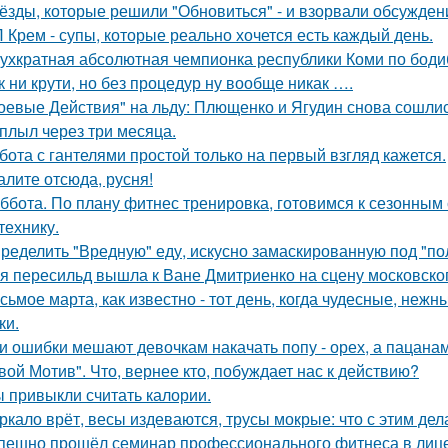
ёзды, которые решили "Обновиться" - и взорвали обсужден
 Крем - супы, которые реально хочется есть каждый день.
ухкратная абсолютная чемпионка республики Коми по бодиб
к ни крути, но без процедур ну вообще никак ….
оевые Действия" на льду: Плющенко и Ягудин снова сошлись
плыл через три месяца.
бота с гантелями простой только на первый взгляд кажется.
алите отсюда, русня!
ббота. По плану фитнес тренировка, готовимся к сезонным 
технику.
ределить "Вредную" еду, искусно замаскированную под "по
я пересильд вышла к Ване Дмитриенко на сцену московско
сьмое марта, как известно - тот день, когда чудесные, не
ки.
и ошибки мешают девочкам накачать попу - орех, а пацанам с
вой Мотив". Что, вернее кто, побуждает нас к действию?
 привыкли считать калории.
ркало врёт, весы издеваются, трусы мокрые: что с этим дел
пешно прошёл семинар профессионального фитнеса в лиц