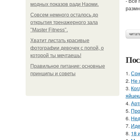
- Все
модных показов ради Наоми.
размн
Совсем немного осталось до
открытия тренажерного зала
"Master Fitness".
читат
Хватит листать красивые
фотографии девочек с попой, о
которой ты мечтаешь!
Пос
Правильное питание: основные
1.
Сон
принципы и советы
2.
Не 
3.
Ког
яйцек
4.
Арт
5.
Про
6.
Нед
7.
Иде
8.
18 