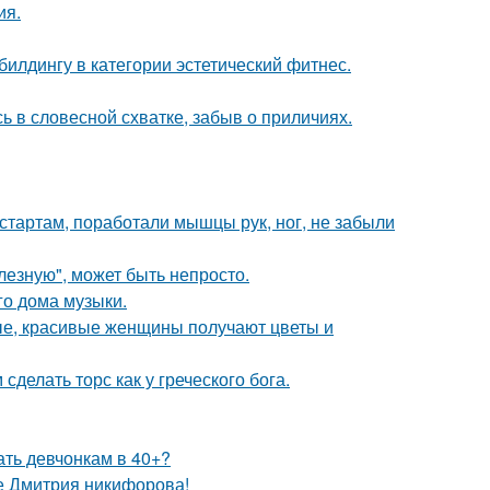
ия.
илдингу в категории эстетический фитнес.
 в словесной схватке, забыв о приличиях.
стартам, поработали мышцы рук, ног, не забыли
лезную", может быть непросто.
го дома музыки.
жные, красивые женщины получают цветы и
делать торс как у греческого бога.
ать девчонкам в 40+?
е Дмитрия никифорова!