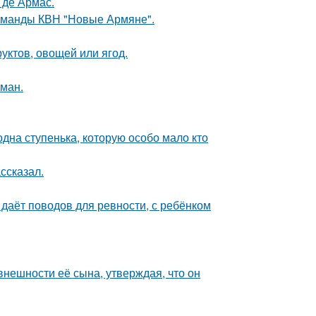
 де Армас.
команды КВН "Новые Армяне".
уктов, овощей или ягод.
оман.
одна ступенька, которую особо мало кто
ссказал.
 даёт поводов для ревности, с ребёнком
нешности её сына, утверждая, что он