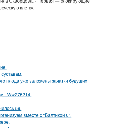
снила Скворцова. - Первая — блокирующие
еческую клетку.
ие!
 суставам.
ого плода уже заложены зачатки будущих
ки - Ww275214.
нилось 59.
рганизуем вместе с "Балтикой 0".
зере.