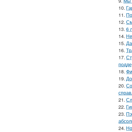
9.
Мы 
10.
Га
11.
По
12.
См
13.
6 
14.
Не
15.
Да
16.
Тр
17.
Ст
подде
18.
Фи
19.
До
20.
Со
справ
21.
Сл
22.
Ги
23.
Пэ
абсол
24.
Но