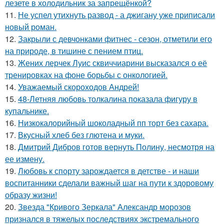
лезете в холодильник за запрещёнкой?
11.
Не успел утихнуть развод - а джигану уже приписали
новый роман.
12.
Закрыли с девчонками фитнес - сезон, отметили его
на природе, в тишине с пением птиц.
13.
Жених лерчек Луис сквиччиарини высказался о её
тренировках на фоне борьбы с онкологией.
14.
Уважаемый скороходов Андрей!
15.
48-Летняя любовь толкалина показала фигуру в
купальнике.
16.
Низкокалорийный шоколадный пп торт без сахара.
17.
Вкусный хлеб без глютена и муки.
18.
Дмитрий Дибров готов вернуть Полину, несмотря на
ее измену.
19.
Любовь к спорту зарождается в детстве - и наши
воспитанники сделали важный шаг на пути к здоровому
образу жизни!
20.
Звезда "Кривого Зеркала" Александр морозов
признался в тяжелых последствиях экстремального