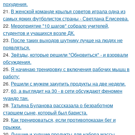
похудения.
21.
В женской команде крылья советов играла одна из
самых ярких футболисток страны - Светлана Елисеева.
22.
Мероприятие "10 шагов" собрало учителей,
студентов и учащихся возле ДК.
23.
После таких выходов шутнику лучше на людях не
появляться.
24.
Звёзды, которые решили "Обновиться" - и взорвали
обсуждения.
25.
Я начинаю тренировку с включения рабочих мышц в
работу:
26.
Решили с мужем закупить продукты на две недели.
27.
60, а выглядит на 30 - в сети обсуждают феномен
чуандо тан.
28.
Татьяна Буланова рассказала о безработном
старшем сыне, который был бариста.
29.
Как тренироваться, если противопоказан бег и
прыжки.
30.
Лучшие и худшие продукты для набора массы.