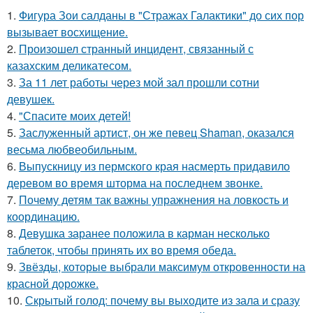
1.
Фигура Зои салданы в "Стражах Галактики" до сих пор
вызывает восхищение.
2.
Произошел странный инцидент, связанный с
казахским деликатесом.
3.
За 11 лет работы через мой зал прошли сотни
девушек.
4.
"Спасите моих детей!
5.
Заслуженный артист, он же певец Shaman, оказался
весьма любвеобильным.
6.
Выпускницу из пермского края насмерть придавило
деревом во время шторма на последнем звонке.
7.
Почему детям так важны упражнения на ловкость и
координацию.
8.
Девушка заранее положила в карман несколько
таблеток, чтобы принять их во время обеда.
9.
Звёзды, которые выбрали максимум откровенности на
красной дорожке.
10.
Скрытый голод: почему вы выходите из зала и сразу