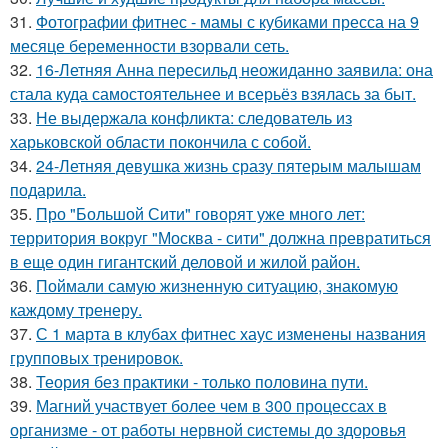
31.
Фотографии фитнес - мамы с кубиками пресса на 9
месяце беременности взорвали сеть.
32.
16-Летняя Анна пересильд неожиданно заявила: она
стала куда самостоятельнее и всерьёз взялась за быт.
33.
Не выдержала конфликта: следователь из
харьковской области покончила с собой.
34.
24-Летняя девушка жизнь сразу пятерым малышам
подарила.
35.
Про "Большой Сити" говорят уже много лет:
территория вокруг "Москва - сити" должна превратиться
в еще один гигантский деловой и жилой район.
36.
Поймали самую жизненную ситуацию, знакомую
каждому тренеру.
37.
С 1 марта в клубах фитнес хаус изменены названия
групповых тренировок.
38.
Теория без практики - только половина пути.
39.
Магний участвует более чем в 300 процессах в
организме - от работы нервной системы до здоровья