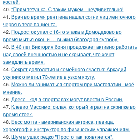
костей.
40.
"Прям тетушка. С таким мужем - неудивительно!
41.
Врач во время рентгена нашел сотни яиц ленточного
червя в теле пациента.
42.
Подросток упал с 16-го этажа в Домодедово во
время мытья окон и … выжил благодаря сугробу.
43.
В 46 лет Виктория боня продолжает активно работать
над своей внешностью и не скрывает, что хочет
замедлить время.
44.
Секрет долголетия и семейного счастья: Аркадий
укупник отметил 73-летие в узком кругу.
45.
Можно ли заниматься спортом при мастопатии - моё
мнение.
46.
Дресс - код в спортзалах могут ввести в России.
47.
Клевио Массимо: силач, который играл на скрипке во
время стоек.
48.
Бесс мотта - американская актриса, певица,
хореограф и инструктор по физическим упражнениям.
49.
Шум в ушах редко "Просто так появляется".