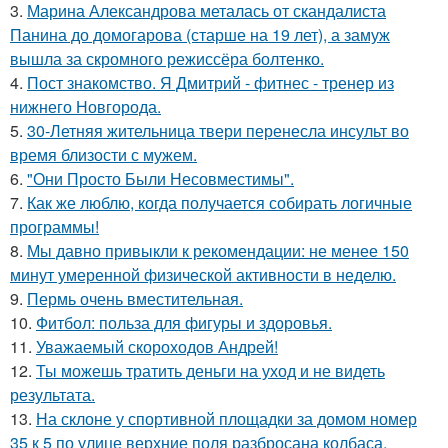
3.
Марина Александрова металась от скандалиста
Панина до домогарова (старше на 19 лет), а замуж
вышла за скромного режиссёра болтенко.
4.
Пост знакомство. Я Дмитрий - фитнес - тренер из
нижнего Новгорода.
5.
30-Летняя жительница твери перенесла инсульт во
время близости с мужем.
6.
"Они Просто Были Несовместимы".
7.
Как же люблю, когда получается собирать логичные
программы!
8.
Мы давно привыкли к рекомендации: не менее 150
минут умеренной физической активности в неделю.
9.
Пермь очень вместительная.
10.
Фитбол: польза для фигуры и здоровья.
11.
Уважаемый скороходов Андрей!
12.
Ты можешь тратить деньги на уход и не видеть
результата.
13.
На склоне у спортивной площадки за домом номер
35 к 5 по улице верхние поля разбросана колбаса,