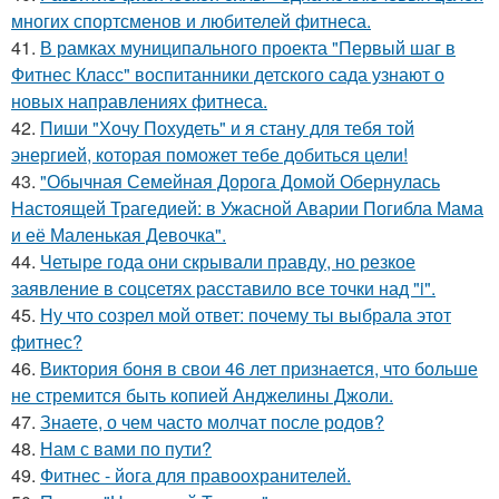
многих спортсменов и любителей фитнеса.
41.
В рамках муниципального проекта "Первый шаг в
Фитнес Класс" воспитанники детского сада узнают о
новых направлениях фитнеса.
42.
Пиши "Хочу Похудеть" и я стану для тебя той
энергией, которая поможет тебе добиться цели!
43.
"Обычная Семейная Дорога Домой Обернулась
Настоящей Трагедией: в Ужасной Аварии Погибла Мама
и её Маленькая Девочка".
44.
Четыре года они скрывали правду, но резкое
заявление в соцсетях расставило все точки над "i".
45.
Ну что созрел мой ответ: почему ты выбрала этот
фитнес?
46.
Виктория боня в свои 46 лет признается, что больше
не стремится быть копией Анджелины Джоли.
47.
Знаете, о чем часто молчат после родов?
48.
Нам с вами по пути?
49.
Фитнес - йога для правоохранителей.