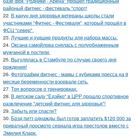
базе фок "Родники - Арена" прошел традиционный
районый фитнес - фестиваль "спорт!
22.
В канун дня здоровья ветераны школы стали
участниками "Фитнес - Фестиваля", который прошёл в
ФСЦ "север".
23.
Лучшие и худшие продукты для набора массы.
24.
Оксана самойлова снялась с полуобнаженным
мужчиной в постели.
25.
Выгулялась в Стамбуле по случаю своего дня
рождения!
26.
Фотографии фитнес - мамы с кубиками пресса на 9
месяце беременности взорвали сеть.
27.
Топ вопросов о тренировках.
28.
В детском саду "Едэйко" в ЦРР прошло спортивное
развлечение "детский фитнес для здоровья"!
29.
Забыть или спасти?
30.
Брэд питт однажды был готов заплатить $120 000 за
приватный просмотр сериала игра престолов вместе с
Эмилия Кларк.