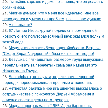
20.
Ты пьёшь каркаде и даже не знаешь, что он делает с
организмом.
21.
Многие думают, что у меня все идеально, мне все
легко дается и у меня нет проблем, но … я вас удивлю:
22.
А вы знаете?
23.
67-Летний Игорь крутой поделился неожиданной
новостью: его полуторамесячный внук оказался полным
тезкой деда!
24.
Медицинскиеклассыбелгородскойобласти. Встреча
"Смарт Здрав": здоровый образ жизни - это модно!
25.
Девушка с пятнадцатым размером груди вынуждена
переплачивать за перелёты - сама она называет это
"Налогом на Грудь".
26.
Бен аффлек, по слухам, переживает непростой
период и переосмысливает прошлые отношения.
27.
Четвёртая ракетка мира ига швёнтек высказалась о
сотрудничестве с психологом Дарьей Абрамович и
описала своего идеального тренера.
28.
Модная программа на ПЛЕЧИ для барышень!