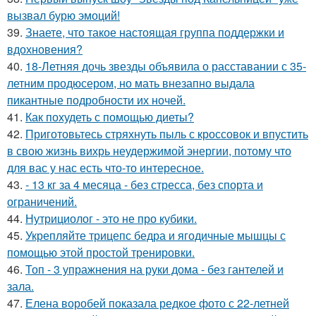
вызвал бурю эмоций!
39.
Знаете, что такое настоящая группа поддержки и
вдохновения?
40.
18-Летняя дочь звезды объявила о расставании с 35-
летним продюсером, но мать внезапно выдала
пикантные подробности их ночей.
41.
Как похудеть с помощью диеты?
42.
Приготовьтесь стряхнуть пыль с кроссовок и впустить
в свою жизнь вихрь неудержимой энергии, потому что
для вас у нас есть что-то интересное.
43.
- 13 кг за 4 месяца - без стресса, без спорта и
ограничений.
44.
Нутрициолог - это не про кубики.
45.
Укрепляйте трицепс бедра и ягодичные мышцы с
помощью этой простой тренировки.
46.
Топ - 3 упражнения на руки дома - без гантелей и
зала.
47.
Елена воробей показала редкое фото с 22-летней