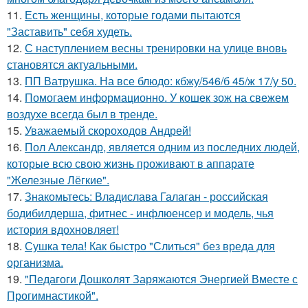
11.
Есть женщины, которые годами пытаются
"Заставить" себя худеть.
12.
С наступлением весны тренировки на улице вновь
становятся актуальными.
13.
ПП Ватрушка. На все блюдо: кбжу/546/б 45/ж 17/у 50.
14.
Помогаем информационно. У кошек зож на свежем
воздухе всегда был в тренде.
15.
Уважаемый скороходов Андрей!
16.
Пол Александр, является одним из последних людей,
которые всю свою жизнь проживают в аппарате
"Железные Лёгкие".
17.
Знакомьтесь: Владислава Галаган - российская
бодибилдерша, фитнес - инфлюенсер и модель, чья
история вдохновляет!
18.
Сушка тела! Как быстро "Слиться" без вреда для
организма.
19.
"Педагоги Дошколят Заряжаются Энергией Вместе с
Прогимнастикой".