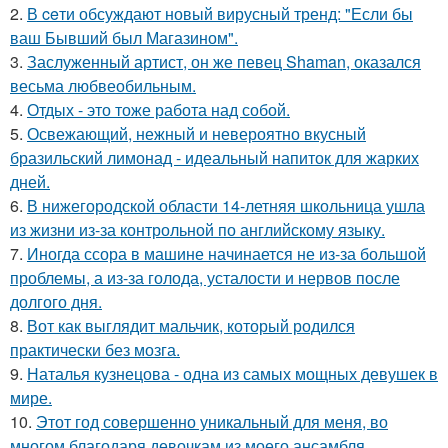
2.
В ceти обсуждают новый вирусный тренд: "Если бы
ваш Бывший был Магазином".
3.
Заслуженный артист, он же певец Shaman, оказался
весьма любвеобильным.
4.
Отдых - это тоже работа над собой.
5.
Освежающий, нежный и невероятно вкусный
бразильский лимонад - идеальный напиток для жарких
дней.
6.
В нижегородской области 14-летняя школьница ушла
из жизни из-за контрольной по английскому языку.
7.
Иногда ссора в машине начинается не из-за большой
проблемы, а из-за голода, усталости и нервов после
долгого дня.
8.
Вот как выглядит мальчик, который родился
практически без мозга.
9.
Наталья кузнецова - одна из самых мощных девушек в
мире.
10.
Этот год совершенно уникальный для меня, во
многом благодаря девочкам из моего ансамбля.