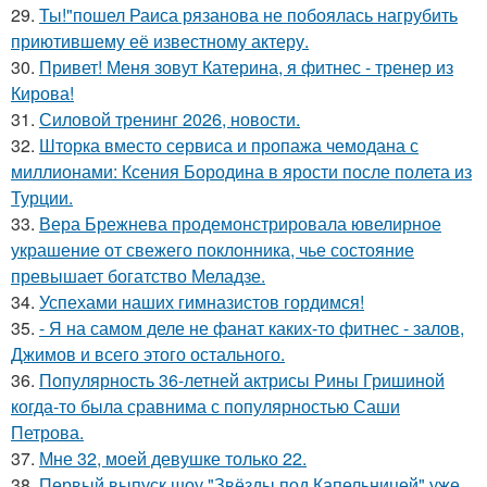
29.
Ты!"пошел Раиса рязанова не побоялась нагрубить
приютившему её известному актеру.
30.
Привет! Меня зовут Катерина, я фитнес - тренер из
Кирова!
31.
Силовой тренинг 2026, новости.
32.
Шторка вместо сервиса и пропажа чемодана с
миллионами: Ксения Бородина в ярости после полета из
Турции.
33.
Вера Брежнева продемонстрировала ювелирное
украшение от свежего поклонника, чье состояние
превышает богатство Меладзе.
34.
Успехами наших гимназистов гордимся!
35.
- Я на самом деле не фанат каких-то фитнес - залов,
Джимов и всего этого остального.
36.
Популярность 36-летней актрисы Рины Гришиной
когда-то была сравнима с популярностью Саши
Петрова.
37.
Мне 32, моей девушке только 22.
38.
Первый выпуск шоу "Звёзды под Капельницей" уже