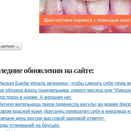
ь дальше →
ледние обновления на сайте:
льская Барби уехала заграницу, чтобы сделать себе грудь ме
не обязана ждать понедельника, нового месяца или "Идеал
тостерон в норме. А желания нет.
Летняя жительница твери перенесла инсульт во время близо
дром красной кожи: британец превратил себя в инвалида и
овчане день россии массовой зарядкой отметят.
оды отжиманий на брусьях.