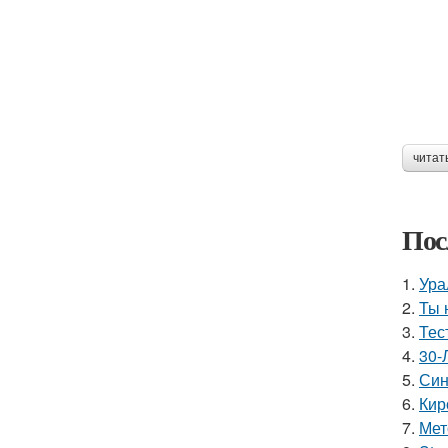
читат
Пос
1.
Ура
2.
Ты 
3.
Тес
4.
30-
5.
Син
6.
Кир
7.
Мет