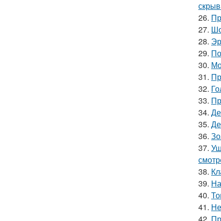
скрыв
26.
Пр
27.
Шо
28.
Эр
29.
По
30.
Мо
31.
Пр
32.
Го
33.
Пр
34.
Де
35.
Де
36.
Зо
37.
Уш
смотр
38.
Кл
39.
На
40.
То
41.
Не
42.
Пр