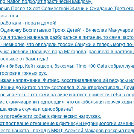
ong Nation подходит практически каждому.
зрыв После 13 лет Совместной Жизни и Ожидание Третьего
зжаются.
работали - пора и домой!
 Одиночку Воспитываю Троих Детей" - Вячеслав Манучаро
гда я только начинала разбираться в питании, то сама част
 - немногие, что овладели тросом банджи и теперь могут п
учка Любови Полищук, вара Макарова, расцвела в настоящ
венькое от бамстеда!
йли бибер, Кейт хадсон, бэкхэмы: Time 100 Gala собрал лу
гословие гряных рук.
ижая напряжение. Фитнес, восстанавливающий ресурсы или
 Кении до Китая: в тгпу состоялся IX лингвофестиваль "Дру
осыпаетесь с отёками на лице и хотите привести себя в по
ис сквиччиарини подтвердил, что онкобольная лерчек ходит
ша жизнь скучна и однообразна?
о потребности собак в физических нагрузках.
от пост ваше отношение к фитнесу и нутрициологии измени
есто банкета - поход в МФЦ: Алексей Макаров раскрыл под