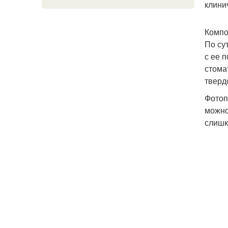
клини
Компо
По су
с ее 
стома
тверд
Фотоп
можно
слишк