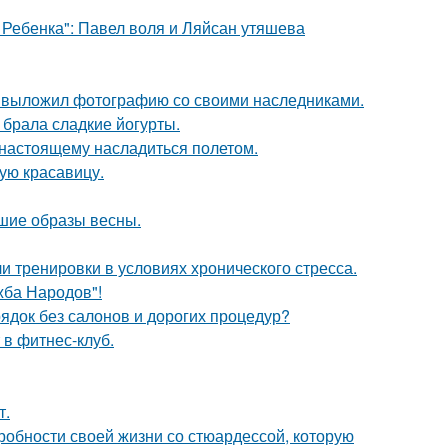
 Ребенка": Павел воля и Ляйсан утяшева
в выложил фотографию со своими наследниками.
о брала сладкие йогурты.
о-настоящему насладиться полетом.
ую красавицу.
чшие образы весны.
 тренировки в условиях хронического стресса.
жба Народов"!
рядок без салонов и дорогих процедур?
 в фитнес-клуб.
т.
робности своей жизни со стюардессой, которую