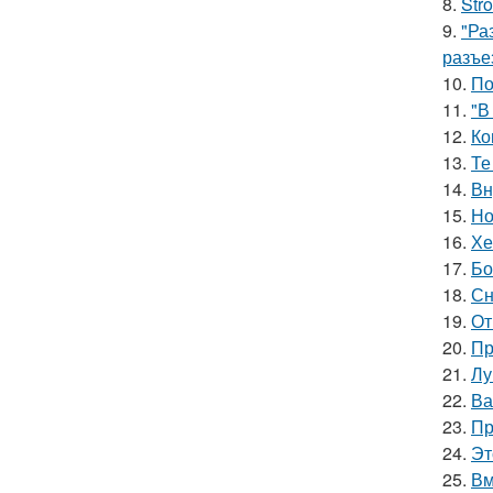
8.
Str
9.
"Ра
разъе
10.
По
11.
"В
12.
Ко
13.
Те
14.
Вн
15.
Но
16.
Хе
17.
Бо
18.
Сн
19.
От
20.
Пр
21.
Лу
22.
Ва
23.
Пр
24.
Эт
25.
Вм