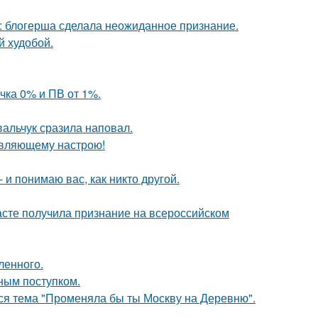
к: блогерша сделала неожиданное признание.
й худобой.
чка 0% и ПВ от 1%.
вальчук сразила наповал.
новляющему настрою!
 и понимаю вас, как никто другой.
асте получила признание на всероссийском
ленного.
ным поступком.
ся тема "Променяла бы ты Москву на Деревню".