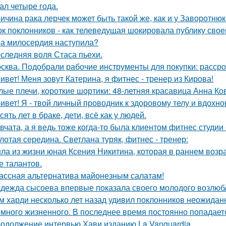
ал четыре года.
ичина рака лерчек может быть такой же, как и у Заворотню
к поклонников - как телеведущая шокировала публику свое
а милосердия наступила?
следняя воля Стаса пьехи.
сква. Подобрали рабочие инструменты для покупки: рассро
ивет! Меня зовут Катерина, я фитнес - тренер из Кирова!
лые плечи, короткие шортики: 48-летняя красавица Анна Ко
ивет! Я - твой личный проводник к здоровому телу и вдох
сять лет в браке, дети, всё как у людей.
вчата, а я ведь тоже когда-то была клиентом фитнес студии -
лотая середина. Светлана туряк, фитнес - тренер:
ла из жизни юная Ксения Никитина, которая в раннем возр
е талантов.
ассная альтернатива майонезным салатам!
дежда сысоева впервые показала своего молодого возлюб
м харди несколько лет назад удивил поклонников неожидан
много жизненного. В последнее время постоянно попадает
одолжение интервью Хави изданию La Vanguardia.