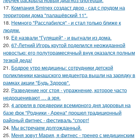
лерчек раскрыла новый диагноз блогерши.
17.
Компания Sminex создаст двор - сад с прудом на
территории дома "палашёвский 11".
18.
Немного "Расслабился" - и стал только ближе к
людям.
19.
Её назвали "Гулящей" - и выгнали из дома.
20.
67-Летний Игорь крутой поделился неожиданной
новостью: его полуторамесячный внук оказался полным
тезкой деда!
21.
Бодрое утро медицины: сотрудники детской
поликлиники канашского медцентра вышли на зарядку в
рамках акции "Будь Здоров".
22.
Разведение ног стоя - упражнение, которое часто
недооценивают … а зря.
23.
4 апреля в предверии всемирного дня здоровья на
базе фок "Родники - Арена" прошел традиционный
районый фитнес - фестиваль "спорт!
24.
Мы встречаем долгожданный.
25.
Меня зовут Мария, я фитнес - тренер с медицинским