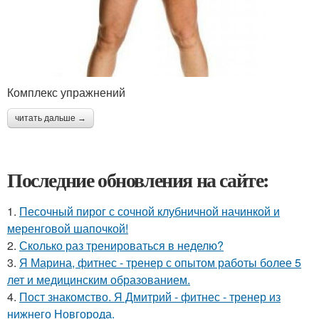
Комплекс упражнений
читать дальше →
Последние обновления на сайте:
1.
Песочный пирог с сочной клубничной начинкой и
меренговой шапочкой!
2.
Сколько раз тренироваться в неделю?
3.
Я Марина, фитнес - тренер с опытом работы более 5
лет и медицинским образованием.
4.
Пост знакомство. Я Дмитрий - фитнес - тренер из
нижнего Новгорода.