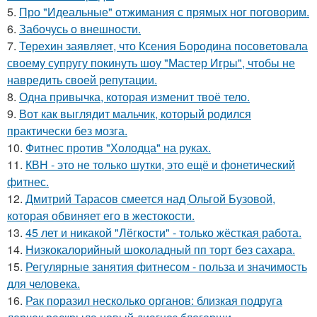
5.
Про "Идеальные" отжимания с прямых ног поговорим.
6.
Забочусь о внешности.
7.
Терехин заявляет, что Ксения Бородина посоветовала
своему супругу покинуть шоу "Мастер Игры", чтобы не
навредить своей репутации.
8.
Одна привычка, которая изменит твоё тело.
9.
Вот как выглядит мальчик, который родился
практически без мозга.
10.
Фитнес против "Холодца" на руках.
11.
КВН - это не только шутки, это ещё и фонетический
фитнес.
12.
Дмитрий Тарасов смеется над Ольгой Бузовой,
которая обвиняет его в жестокости.
13.
45 лет и никакой "Лёгкости" - только жёсткая работа.
14.
Низкокалорийный шоколадный пп торт без сахара.
15.
Регулярные занятия фитнесом - польза и значимость
для человека.
16.
Рак поразил несколько органов: близкая подруга