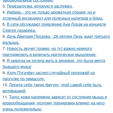
3.
Перезагрузка, которую я заслужил.
4.
Имбирь - это не только ароматная специя, но и
отличный ингредиент для полезных напитков и блюд.
5.
В сети обсуждают появление Ани Лорак на концерте
Сергея лазарева.
6.
Дочь Дмитрия Пескова - 28-летняя Лиза, ждет третьего
малыша.
7.
Новость звучит громко, но тут важно немного
притормозить и включить критическое мышление.
8.
Я никогда не хотела жить в деревне, это была мечта
бывшего мужа!
9.
Аллу Пугачёву заснял случайный прохожий на
прогулке по лимасолу.
10.
Лепите себе такую фигуру, чтоб самой себе быть
мотивацией.
11.
Тонус кожи напрямую зависит от состояния мышц и
кровообращения, поэтому тренировки влияют на него
очень положительно.