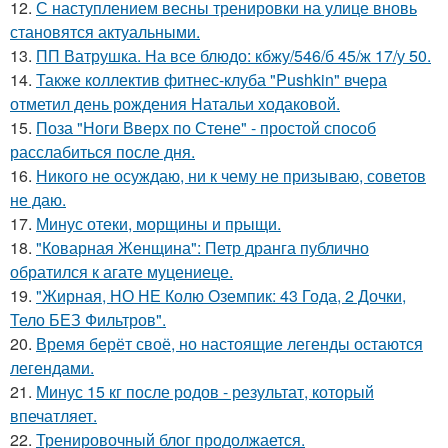
12.
С наступлением весны тренировки на улице вновь
становятся актуальными.
13.
ПП Ватрушка. На все блюдо: кбжу/546/б 45/ж 17/у 50.
14.
Также коллектив фитнес-клуба "Pushkin" вчера
отметил день рождения Натальи ходаковой.
15.
Поза "Ноги Вверх по Стене" - простой способ
расслабиться после дня.
16.
Никого не осуждаю, ни к чему не призываю, советов
не даю.
17.
Минус отеки, морщины и прыщи.
18.
"Коварная Женщина": Петр дранга публично
обратился к агате муцениеце.
19.
"Жирная, НО НЕ Колю Оземпик: 43 Года, 2 Дочки,
Тело БЕЗ Фильтров".
20.
Время берёт своё, но настоящие легенды остаются
легендами.
21.
Минус 15 кг после родов - результат, который
впечатляет.
22.
Тренировочный блог продолжается.