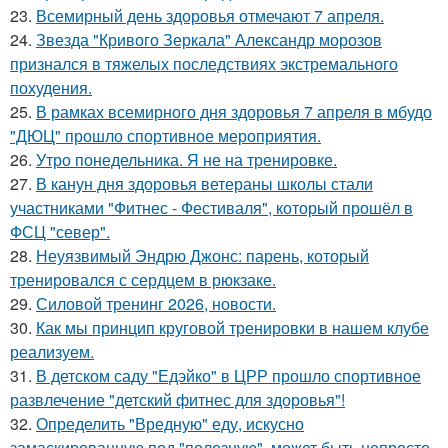
23.
Всемирный день здоровья отмечают 7 апреля.
24.
Звезда "Кривого Зеркала" Александр морозов
признался в тяжелых последствиях экстремального
похудения.
25.
В рамках всемирного дня здоровья 7 апреля в мбудо
"ДЮЦ" прошло спортивное мероприятия.
26.
Утро понедельника. Я не на тренировке.
27.
В канун дня здоровья ветераны школы стали
участниками "Фитнес - Фестиваля", который прошёл в
ФСЦ "север".
28.
Неуязвимый Эндрю Джонс: парень, который
тренировался с сердцем в рюкзаке.
29.
Силовой тренинг 2026, новости.
30.
Как мы принцип круговой тренировки в нашем клубе
реализуем.
31.
В детском саду "Едэйко" в ЦРР прошло спортивное
развлечение "детский фитнес для здоровья"!
32.
Определить "Вредную" еду, искусно
замаскированную под "полезную", может быть непросто.