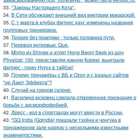
33.
"Законы Настоящего Кота".
34.
В Сети обсуждают внешний вид виктории макарской.
35.
С 1 марта в клубах фитнес хаус изменены названия
групповых тренировок.
36.
Теория без практики - только половина пути.
37.
Перевод интервью. Que.
38.
Minho из Shinee и атлет Hong Beom Seok из шоу
Physical: 100, представляя южную Корею, выиграли
фитнес - гонку Hyrox в тайбэе!
39.
Почему тренажёры с ВБ и Ozon и с разных сайтов
"не Дают Эффекта"?
40.
Случай на горном склоне.
41.
Василина юсковец сделала откровенное признание о
борьбе с дисморфофобией.
42.
Дресс - код в спортзалах могут ввести в России.
43.
"GQ India (Gqindia) показали тэхёна и чонгука в
тренажерном зале наряду с несколькими известными
знаменитостями.