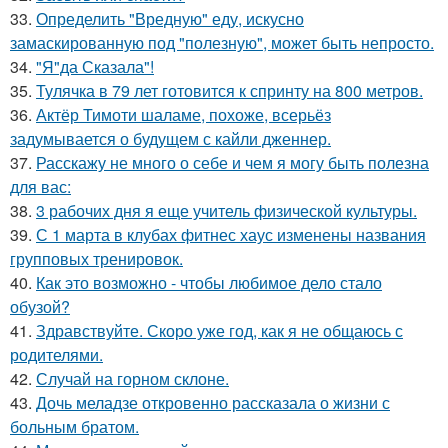
33.
Определить "Вредную" еду, искусно
замаскированную под "полезную", может быть непросто.
34.
"Я"да Сказала"!
35.
Тулячка в 79 лет готовится к спринту на 800 метров.
36.
Актёр Тимоти шаламе, похоже, всерьёз
задумывается о будущем с кайли дженнер.
37.
Расскажу не много о себе и чем я могу быть полезна
для вас:
38.
3 рабочих дня я еще учитель физической культуры.
39.
С 1 марта в клубах фитнес хаус изменены названия
групповых тренировок.
40.
Как это возможно - чтобы любимое дело стало
обузой?
41.
Здравствуйте. Скоро уже год, как я не общаюсь с
родителями.
42.
Случай на горном склоне.
43.
Дочь меладзе откровенно рассказала о жизни с
больным братом.