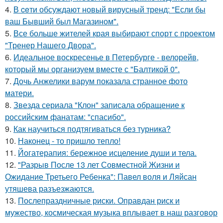
4.
В ceти обсуждают новый вирусный тренд: "Если бы
ваш Бывший был Магазином".
5.
Все больше жителей края выбирают спорт с проектом
"Тренер Нашего Двора".
6.
Идеальное воскресенье в Петербурге - велорейв,
который мы организуем вместе с "Балтикой 0".
7.
Дочь Анжелики варум показала странное фото
матери.
8.
Звезда сериала "Клон" записала обращение к
российским фанатам: "спасибо".
9.
Как научиться подтягиваться без турника?
10.
Наконец - то пришло тепло!
11.
Йогатерапия: бережное исцеление души и тела.
12.
"Разрыв После 13 лет Совместной Жизни и
Ожидание Третьего Ребенка": Павел воля и Ляйсан
утяшева разъезжаются.
13.
Послепраздничные риски. Оправдан риск и
мужество, космическая музыка вплывает в наш разговор