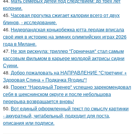
44.
Мать семерых детей под следствием: до трех лет
колонии.
45.
Часовая прогулка сжигает калории всего от двух
блинов, - исследование.
46.
Нидерландская конькобежка ютта лердам вписала
своё имя в историю на зимних олимпийских играх 2026
года в Милане.
47.
Не зря рискнула: триллер "Горничная" стал самым
кассовым фильмом в карьере молодой актрисы сидни
Суини.
48.
Добро пожаловать на НАПРАВЛЕНИЕ "Стретчинг +
Здоровая Спина + Подкачка Ягодиц"!
49.
Проект "Народный Тренер" успешно зарекомендовал
себя в шекснинском округе и после небольшова
перерыва возвращается вновь!
50.
Вот единый оформленный текст по смыслу картинки
- аккуратный, читабельный, подходит для поста,
описания или подписи.