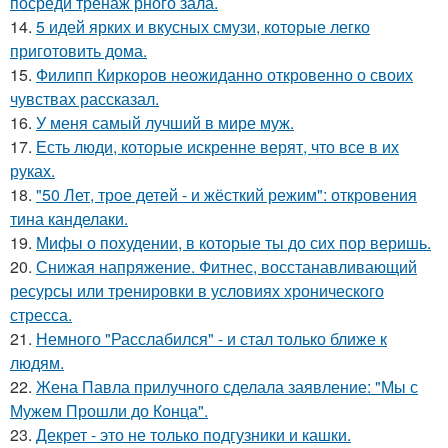
посреди тренаж рного зала.
14.
5 идей ярких и вкусных смузи, которые легко
приготовить дома.
15.
Филипп Киркоров неожиданно откровенно о своих
чувствах рассказал.
16.
У меня самый лучший в мире муж.
17.
Есть люди, которые искренне верят, что все в их
руках.
18.
"50 Лет, трое детей - и жёсткий режим": откровения
тина канделаки.
19.
Мифы о похудении, в которые ты до сих пор веришь.
20.
Снижая напряжение. Фитнес, восстанавливающий
ресурсы или тренировки в условиях хронического
стресса.
21.
Немного "Расслабился" - и стал только ближе к
людям.
22.
Жена Павла прилучного сделала заявление: "Мы с
Мужем Прошли до Конца".
23.
Декрет - это не только подгузники и кашки.