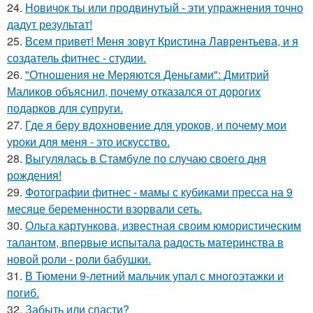
24.
Новичок ты или продвинутый - эти упражнения точно
дадут результат!
25.
Всем привет! Меня зовут Кристина Лаврентьева, и я
создатель фитнес - студии.
26.
"Отношения не Меряются Деньгами": Дмитрий
Маликов объяснил, почему отказался от дорогих
подарков для супруги.
27.
Где я беру вдохновение для уроков, и почему мои
уроки для меня - это искусство.
28.
Выгулялась в Стамбуле по случаю своего дня
рождения!
29.
Фотографии фитнес - мамы с кубиками пресса на 9
месяце беременности взорвали сеть.
30.
Ольга картункова, известная своим юмористическим
талантом, впервые испытала радость материнства в
новой роли - роли бабушки.
31.
В Тюмени 9-летний мальчик упал с многоэтажки и
погиб.
32.
Забыть или спасти?