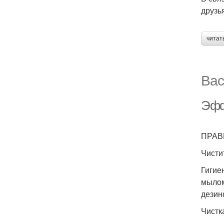
друзь
читат
Вас
Эфф
ПРАВ
Чисти
Гигие
мылом
дезин
Чистк