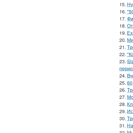
15.
Ну
16.
"5
17.
Фи
18.
От
19.
Ех
20.
Ми
21.
Тр
22.
"К
23.
Sl
перио
24.
Вч
25.
60
26.
Тр
27.
Мо
28.
Кл
29.
Ис
30.
Тр
31.
На
32.
Мы