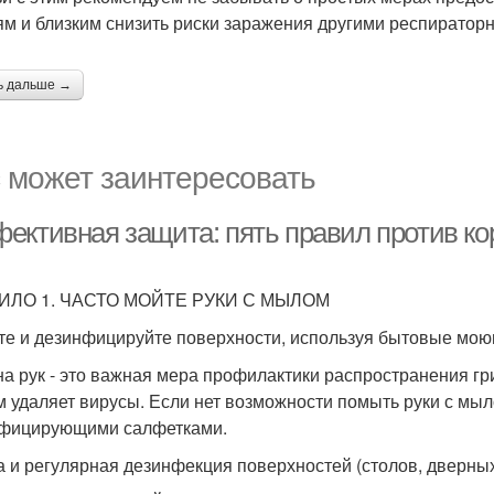
ям и близким снизить риски заражения другими респиратор
ь дальше →
 может заинтересовать
ективная защита: пять правил против к
ИЛО 1. ЧАСТО МОЙТЕ РУКИ С МЫЛОМ
те и дезинфицируйте поверхности, используя бытовые мою
на рук - это важная мера профилактики распространения г
 удаляет вирусы. Если нет возможности помыть руки с мы
фицирующими салфетками.
а и регулярная дезинфекция поверхностей (столов, дверных р