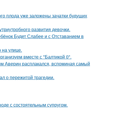
ого плода уже заложены зачатки будущих
триутробного развития девочки.
бёнок Будет Слабее и с Отставанием в
 на улице.
рганизуем вместе с "Балтикой 0".
им Аверин расплакался, вспоминая самый
ал о пережитой трагедии.
воде с состоятельным супругом.