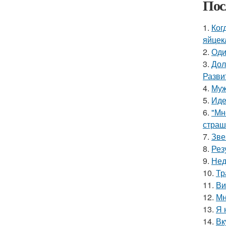
Пос
1.
Ког
яйцек
2.
Оди
3.
Дол
Разви
4.
Муж
5.
Иде
6.
"Мн
страш
7.
Зве
8.
Рез
9.
Нед
10.
Тр
11.
Ви
12.
Мн
13.
Я 
14.
Вк