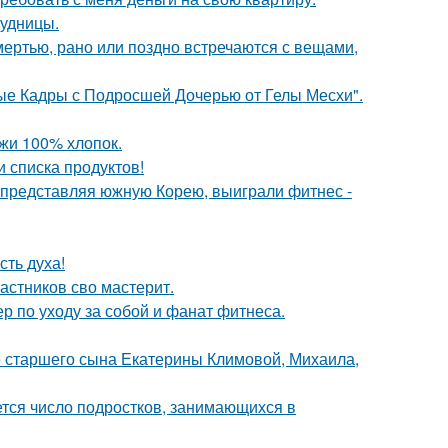
рудницы.
мертью, рано или поздно встречаются с вещами,
ые Кадры с Подросшей Дочерью от Гелы Месхи".
жи 100% хлопок.
 списка продуктов!
0, представляя южную Корею, выиграли фитнес -
сть духа!
астников сво мастерит.
р по уходу за собой и фанат фитнеса.
е старшего сына Екатерины Климовой, Михаила,
ется число подростков, занимающихся в