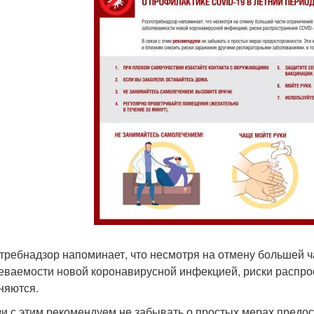
требнадзор напоминает, что несмотря на отмену большей ча
еваемости новой коронавирусной инфекцией, риски распро
няются.
зи с этим рекомендуем не забывать о простых мерах предо