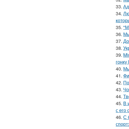
33.
Ад
34.
Лю
котор
35.
"М
36.
Мы
37.
До
38.
Ук
39.
Mi
гонку 
40.
Мы
41.
Фи
42.
По
43.
Чо
44.
Тв
45.
В 
с его
46.
С 
спорт