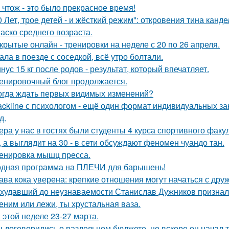
 чтож - это было прекрасное время!
0 Лет, трое детей - и жёсткий режим": откровения тина канде
аско среднего возраста.
крытые онлайн - тренировки на неделе с 20 по 26 апреля.
ала в поезде с соседкой, всё утро болтали.
нус 15 кг после родов - результат, который впечатляет.
енировочный блог продолжается.
огда ждать первых видимых изменений?
ackline с психологом - ещё один формат индивидуальных за
д.
ера у нас в гостях были студенты 4 курса спортивного факул
, а выглядит на 30 - в сети обсуждают феномен чуандо тан.
енировка мышц пресса.
дная программа на ПЛЕЧИ для барышень!
ава кока уверена: крепкие отношения могут начаться с дру
худавший до неузнаваемости Станислав Дужников признался
еним или лежи, ты хрустальная ваза.
 этой неделе 23-27 марта.
 договорились о раздельном бюджете, но вскоре он начал т