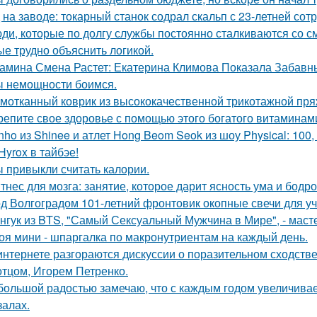
 на заводе: токарный станок содрал скальп с 23-летней сот
ди, которые по долгу службы постоянно сталкиваются со с
ые трудно объяснить логикой.
амина Смена Растет: Екатерина Климова Показала Забавн
 немощности боимся.
мотканный коврик из высококачественной трикотажной пря
репите свое здоровье с помощью этого богатого витаминами
nho из Shinee и атлет Hong Beom Seok из шоу Physical: 10
Hyrox в тайбэе!
 привыкли считать калории.
тнес для мозга: занятие, которое дарит ясность ума и бодро
д Волгоградом 101-летний фронтовик окопные свечи для уч
нгук из BTS, "Самый Сексуальный Мужчина в Мире", - масте
оя мини - шпаргалка по макронутриентам на каждый день.
интернете разгораются дискуссии о поразительном сходств
 отцом, Игорем Петренко.
большой радостью замечаю, что с каждым годом увеличива
залах.