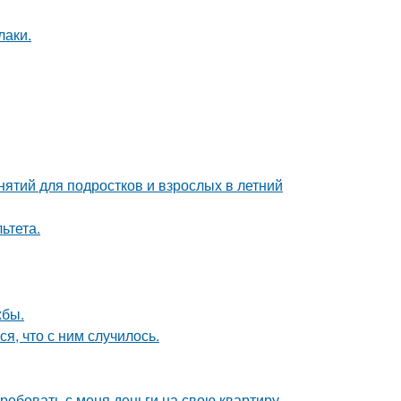
лаки.
нятий для подростков и взрослых в летний
ьтета.
жбы.
, что с ним случилось.
ребовать с меня деньги на свою квартиру.