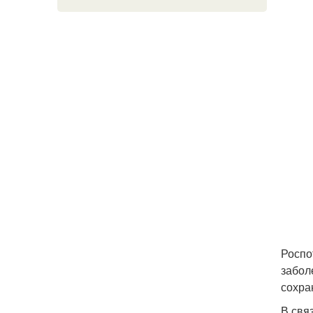
Роспо
забол
сохра
В свя