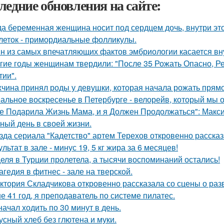
ледние обновления на сайте:
да беременная женщина носит под сердцем дочь, внутри эт
леток - примордиальные фолликулы.
н из самых впечатляющих фактов эмбриологии касается вну
гие годы женщинам твердили: "После 35 Рожать Опасно, Ре
тии".
чина принял роды у девушки, которая начала рожать прямо
альное воскресенье в Петербурге - велорейв, который мы о
е Подарила Жизнь Мама, и я Должен Продолжаться": Макс
ный день в своей жизни.
зда сериала "Кадетство" артем Терехов откровенно рассказ
ультат в зале - минус 19, 5 кг жира за 6 месяцев!
еля в Турции пролетела, а тысячи воспоминаний остались!
агедия в фитнес - зале на тверской.
ктория Складчикова откровенно рассказала со сцены о раз
е 41 год, я преподаватель по системе пилатес.
начал ходить по 30 минут в день.
усный хлеб без глютена и муки.