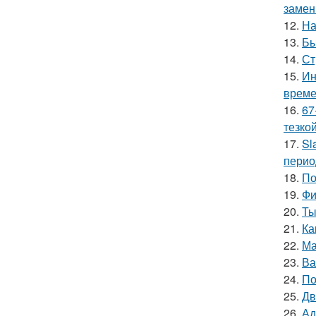
замен
12.
На
13.
Бы
14.
Ст
15.
Ин
време
16.
67
тезкой
17.
Sl
перио
18.
По
19.
Фи
20.
Ты
21.
Ка
22.
Ма
23.
Ва
24.
По
25.
Дв
26.
Ад