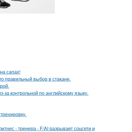
на сапах!
сто правильный выбор в стакане.
рой.
з-за контрольной по английскому языку.
 тренировку.
нес - тренера - F/AI разрывает соцсети и