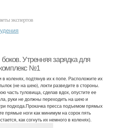
веты экспертов
худения
 боков. Утренняя зарядка для
 комплекс №1
и в коленях, подтянув их к попе. Расположите их
тылок (не на шею), локти разведите в стороны.
ю часть туловища, сделав вдох, опустите ее
ола, руки не должны переходить на шею и
 три подхода.Прокачка пресса подъемом прямых
те прямые ноги как минимум на сорок пять
ается, как согнуть их немного в коленях).