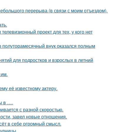
ебольшого перерыва (в связи с моим отъездом).
ать.
телевизионный проект для тех, у кого нет
го полуторамесячный внук оказался полным
нятий для подростков и взрослых в летний
 им.
му её известному актеру.
ы в ….
ивается с разной скоростью.
ости, завел новые отношения.
сёт в себе огромный смысл.
рудницы.