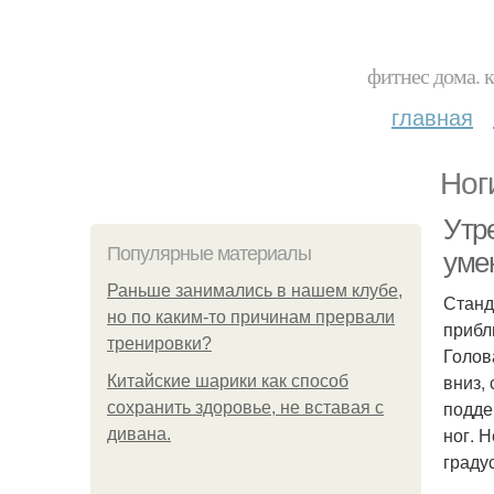
фитнес дома. 
главная
Ног
Утр
Популярные материалы
уме
Раньше занимались в нашем клубе,
Станд
но по каким-то причинам прервали
прибл
тренировки?
Голов
вниз,
Китайские шарики как способ
подде
сохранить здоровье, не вставая с
ног. 
дивана.
граду