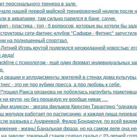
ит персонального тренера в зале.
чало нашей первой майской тренировочной недели после н
ли в аквапарке, там сильно парился в бане, сауне.
рип - пластика - топ - 5 вопросов, которые вы хотели бы зад
структоры сети фитнес-клубов "Сафари - Фитнес" запустили 
ни на полноценный спортзал.
-Летний Игорь крутой поделился неожиданной новостью: е
 деда!
ackline с психологом - ещё один формат индивидуальных за
д.
д овации и аплодисменты зрителей в стенах дома культуры
тнес - это не про кубики пресса, а про любовь к себе.
!"пошел Раиса рязанова не побоялась нагрубить приютивше
к ни крути, но без процедур ну вообще никак ….
йки мэдисон - звезда фильмов Квентин Тарантино "однажд
ш желудок работает по расписанию, и каждая пища перевар
сле разрыва с Андреевой, Федор Бондарчук, по всей видим
ижение - жизнь! Банальная фраза, но на самом деле она не
 на заводе: токарный станок содрал скальп с 23-летней сот