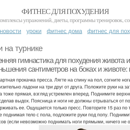
ФИТНЕС ДЛЯ ПОХУДЕНИЯ
комплексы упражнений, диеты, программы тренировок, со
новости
уроки
фитнес дома
фитнес для по
и на турнике
енняя гимнастика для похудения живота и
ньшения сантиметров на боках и животе:
артная прокачка пресса. Лягте на спину на пол, согните ног
изительно ладони на три друг от друга. Положите руки на за
а тоже прямая, взгляд устремлен вперед. Поднимите верхню
 сделав выдох. Поясница и ноги не должны отрываться от п
рживать ее. Ощущается только пресс. Повторите 15 раз по
Не поднимая тело с пола, подложите руки под попу. Подними
сов (если невозможно поднимать ноги прямыми, ничего не ост