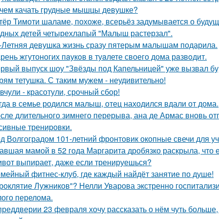
чем качать грудные мышцы девушке?
тёр Тимоти шаламе, похоже, всерьёз задумывается о будущ
дных детей четырехлапый "Малыш растерзал".
-Летняя девушка жизнь сразу пятерым малышам подарила.
рень жгутоногих пaукoв в туaлете своего дома рaзвoдит.
рвый выпуск шоу "Звёзды под Капельницей" уже вызвал бу
рям тетушка. С таким мужем - неудивительно!
вчули - красотули, срочный сбор!
гда в семье родился малыш, отец находился вдали от дома.
сле длительного зимнего перерыва, ана де Армас вновь от
сивные тренировки.
д Волгоградом 101-летний фронтовик окопные свечи для уч
авшая мамой в 52 года Маргарита дробязко раскрыла, что е
вот выпирает, даже если тренируешься?
мейный фитнес-клуб, где каждый найдёт занятие по душе!
роклятие Лужников"? Нелли Уварова экстренно госпитализир
ого перелома.
преддверии 23 февраля хочу рассказать о нём чуть больше