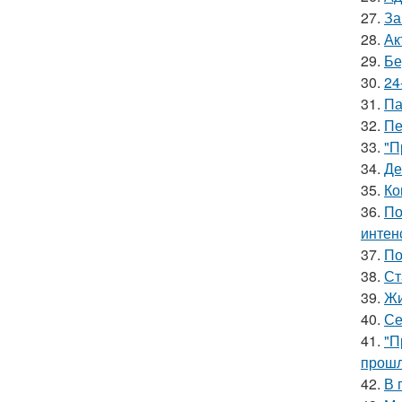
27.
За
28.
Ак
29.
Бе
30.
24
31.
Па
32.
Пе
33.
"П
34.
Де
35.
Ко
36.
По
интен
37.
По
38.
Ст
39.
Жи
40.
Се
41.
"П
прошл
42.
В 