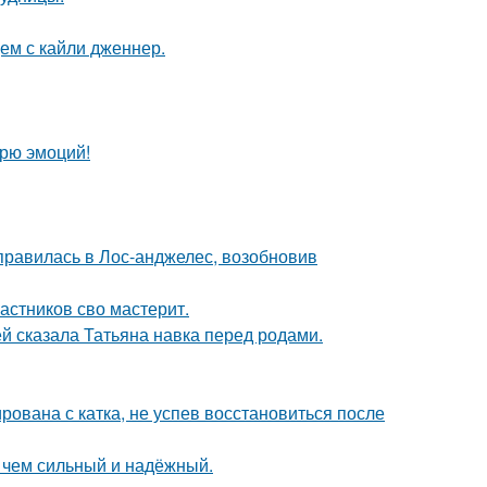
ем с кайли дженнер.
рю эмоций!
правилась в Лос-анджелес, возобновив
астников сво мастерит.
й сказала Татьяна навка перед родами.
ована с катка, не успев восстановиться после
, чем сильный и надёжный.