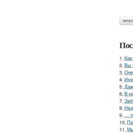
читат
Пос
1.
Как
2.
Вы 
3.
Оче
4.
Ино
5.
Даж
6.
В н
7.
Звё
8.
Нед
9.
… т
10.
По
11.
Мы