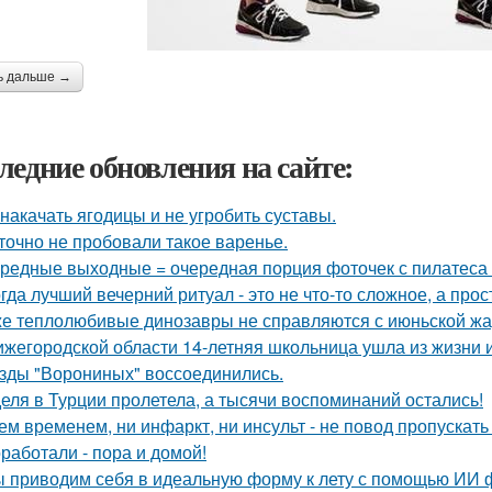
ь дальше →
ледние обновления на сайте:
 накачать ягодицы и не угробить суставы.
точно не пробовали такое варенье.
редные выходные = очередная порция фоточек с пилатеса 
гда лучший вечерний ритуал - это не что-то сложное, а про
е теплолюбивые динозавры не справляются с июньской жа
ижегородской области 14-летняя школьница ушла из жизни и
зды "Ворониных" воссоединились.
еля в Турции пролетела, а тысячи воспоминаний остались!
ем временем, ни инфаркт, ни инсульт - не повод пропускать
работали - пора и домой!
 приводим себя в идеальную форму к лету с помощью ИИ фит