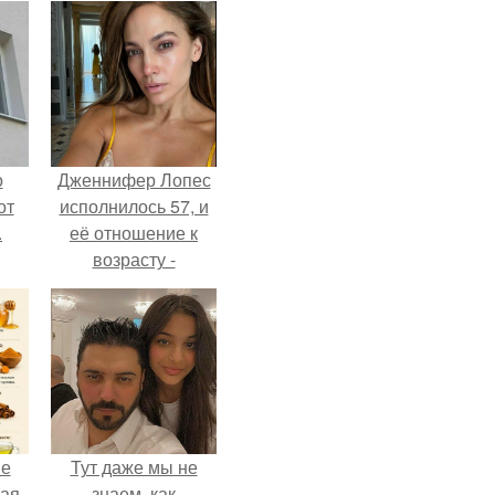
о
Дженнифер Лопес
от
исполнилось 57, и
.
её отношение к
возрасту -
настоящий
манифест
уверенности: "не
говорите, что я
отлично выгляжу
для 57.
не
Тут даже мы не
ная
знаем, как