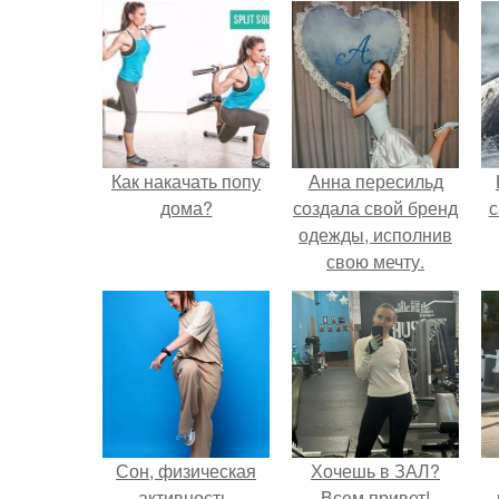
Как накачать попу
Анна пересильд
дома?
создала свой бренд
с
одежды, исполнив
свою мечту.
Сон, физическая
Хочешь в ЗАЛ?
активность,
Всем привет!