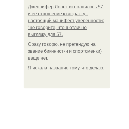
Дженнифер Лопес исполнилось 57,
и её отношение к возрасту -
настоящий манифест уверенности:
"не говорите, что я отлично
выгляжу для 57.
Сразу говорю, не претендую на
звание бикинистки и спортсменки)
ваще нет.
Я искала название тому, что делаю.