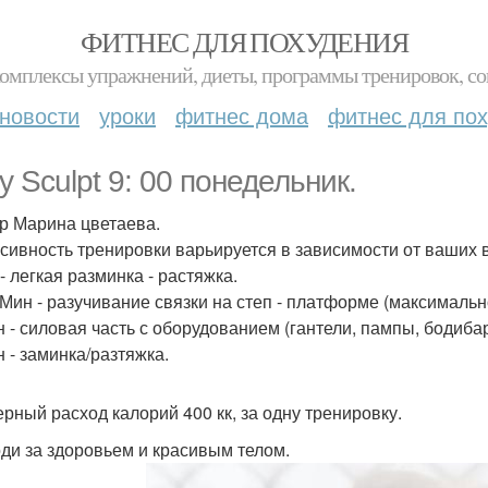
ФИТНЕС ДЛЯ ПОХУДЕНИЯ
комплексы упражнений, диеты, программы тренировок, со
новости
уроки
фитнес дома
фитнес для по
y Sculpt 9: 00 понедельник.
р Марина цветаева.
сивность тренировки варьируется в зависимости от ваших 
- легкая разминка - растяжка.
 Мин - разучивание связки на степ - платформе (максимальн
н - силовая часть с оборудованием (гантели, пампы, бодиба
н - заминка/разтяжка.
рный расход калорий 400 кк, за одну тренировку.
ди за здоровьем и красивым телом.