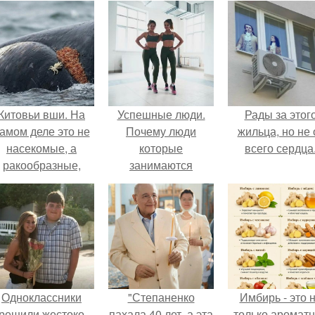
Китовьи вши. На
Успешные люди.
Рады за этог
амом деле это не
Почему люди
жильца, но не 
насекомые, а
которые
всего сердца
ракообразные,
занимаются
относящиеся к
спортом всегда
бокоплавам.
будут успешные и
востребованные в
любой сфере
деятельности.
Одноклассники
"Степаненко
Имбирь - это 
решили жестоко
пахала 40 лет, а эта
только аромат