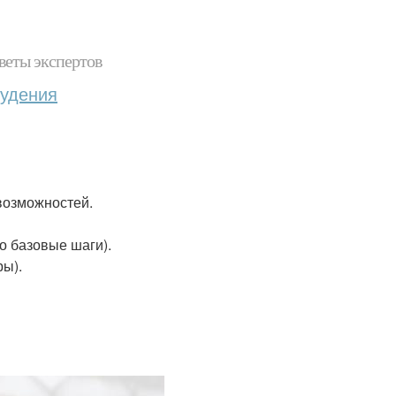
веты экспертов
худения
возможностей.
о базовые шаги).
ры).