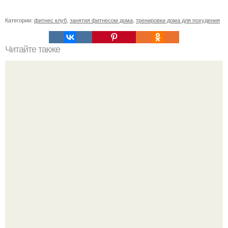
Категории:
фитнес клуб
,
занятия фитнесом дома
,
тренировки дома для похудения
Читайте также
Фитнес, что дает. Что дают нам занятия фитнесом?