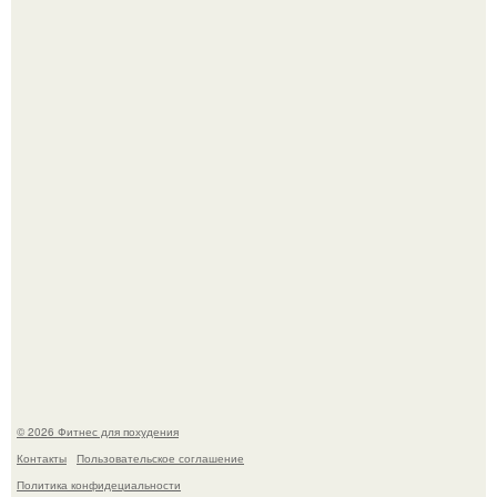
Имбирь - природный целитель.
Уральская Барби уехала заграницу, чтобы сделать себе
грудь мечты за 12, 5 тыс.
© 2026 Фитнес для похудения
Контакты
Пользовательское соглашение
Политика конфидециальности