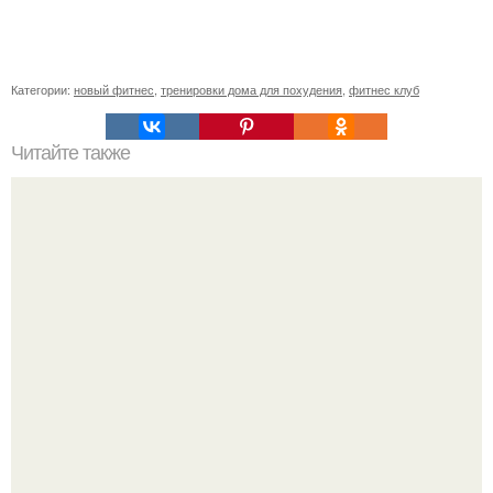
Категории:
новый фитнес
,
тренировки дома для похудения
,
фитнес клуб
Читайте также
Польза шпагата для женского здоровья. Чем полезен
шпагат для женского здоровья.