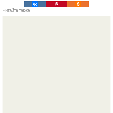
Читайте также
Как получить сексуальное тело к пляжному сезону?
Почему вес стоит, даже если ты всё делаешь
правильно?