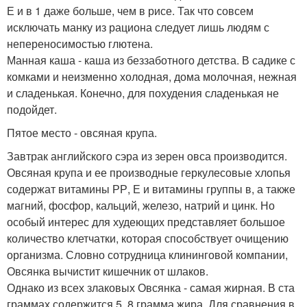
Е и в 1 даже больше, чем в рисе. Так что совсем
исключать манку из рациона следует лишь людям с
непереносимостью глютена.
Манная каша - каша из беззаботного детства. В садике с
комками и неизменно холодная, дома молочная, нежная
и сладенькая. Конечно, для похудения сладенькая не
подойдет.
Пятое место - овсяная крупа.
Завтрак английского сэра из зерен овса производится.
Овсяная крупа и ее производные геркулесовые хлопья
содержат витамины РР, Е и витамины группы в, а также
магний, фосфор, кальций, железо, натрий и цинк. Но
особый интерес для худеющих представляет большое
количество клетчатки, которая способствует очищению
организма. Словно сотрудница клининговой компании,
Овсянка вычистит кишечник от шлаков.
Однако из всех злаковых Овсянка - самая жирная. В ста
граммах содержится 5, 8 грамма жира. Для сравнения в