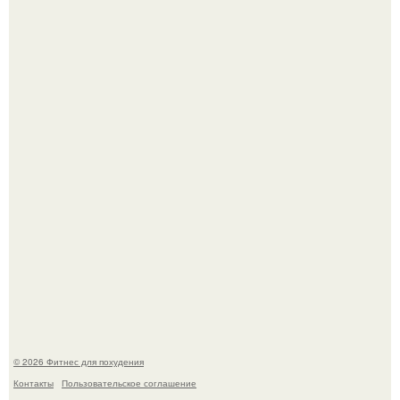
Я искала название тому, что делаю.
Сон, физическая активность, питание и эмоциональное
состояние!
© 2026 Фитнес для похудения
Контакты
Пользовательское соглашение