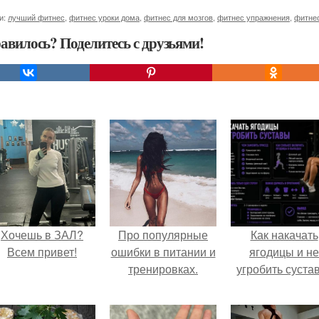
и:
лучший фитнес
,
фитнес уроки дома
,
фитнес для мозгов
,
фитнес упражнения
,
фитне
авилось? Поделитесь с друзьями!
Хочешь в ЗАЛ?
Про популярные
Как накачать
Всем привет!
ошибки в питании и
ягодицы и не
тренировках.
угробить суста