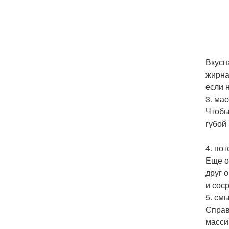
Вкусн
жирна
если 
3. ма
Чтобы
губой
4. пот
Еще о
друг 
и сос
5. см
Справ
масси