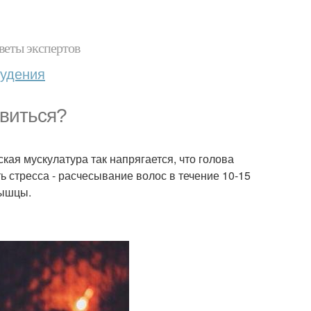
веты экспертов
худения
виться?
кая мускулатура так напрягается, что голова
ь стресса - расчесывание волос в течение 10-15
мышцы.