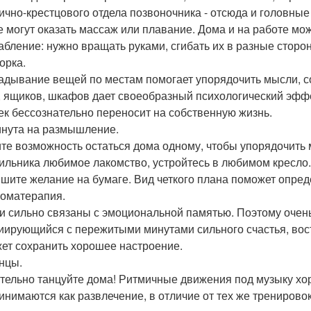
ично-крестцового отдела позвоночника - отсюда и головные
е могут оказать массаж или плавание. Дома и на работе м
абление: нужно вращать руками, сгибать их в разные сторон
орка.
адывание вещей по местам помогает упорядочить мысли, со
, ящиков, шкафов дает своеобразный психологический эффе
ек бессознательно переносит на собственную жизнь.
инута на размышление.
те возможность остаться дома одному, чтобы упорядочить 
ильника любимое лакомство, устройтесь в любимом кресло.
ишите желание на бумаге. Вид четкого плана поможет опре
роматерапия.
и сильно связаны с эмоциональной памятью. Поэтому очень
иирующийся с пережитыми минутами сильного счастья, вост
ет сохранить хорошее настроение.
анцы.
тельно танцуйте дома! Ритмичные движения под музыку хор
инимаются как развлечение, в отличие от тех же тренировок