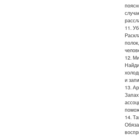
поясн
случа
рассл
11. Уб
Раскл
полок
челов
12. М
Найди
холод
и зап
13. А
Запах
ассоц
помож
14. Т
Обяза
воспр