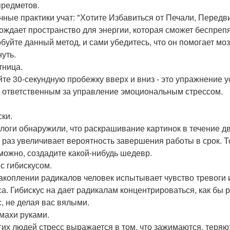
 предметов.
чные практики учат: "Хотите Избавиться от Печали, Передви
ождает пространство для энергии, которая сможет беспреп
буйте данный метод, и сами убедитесь, что он помогает моз
нуть.
тница.
йте 30-секундную пробежку вверх и вниз - это упражнение 
, ответственным за управление эмоциональным стрессом.
ски.
логи обнаружили, что раскрашивание картинок в течение дв
ь раз увеличивает вероятность завершения работы в срок. Т
зможно, создадите какой-нибудь шедевр.
 с гибискусом.
акоплении радикалов человек испытывает чувство тревоги 
са. Гибискус на дает радикалам концентрироваться, как бы 
с, не делая вас вялыми.
змахи руками.
гих людей стресс выражается в том, что зажимаются, теря