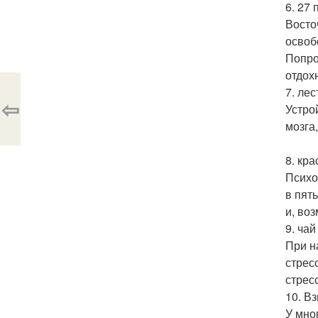
6. 27
Восто
освоб
Попро
отдох
7. лес
⇦
Устро
мозга
8. кра
Психо
в пят
и, во
9. чай
При н
стрес
стрес
10. В
У мно