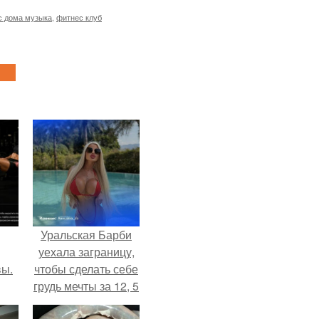
с дома музыка
,
фитнес клуб
Уральская Барби
уехала заграницу,
вы.
чтобы сделать себе
грудь мечты за 12, 5
тыс.