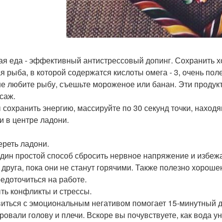
ая еда - эффективный антистрессовый допинг. Сохранить х
я рыба, в которой содержатся кислоты омега - 3, очень по
не любите рыбу, съешьте мороженое или банан. Эти продук
ссаж.
 сохранить энергию, массируйте по 30 секунд точки, наход
 и в центре ладони.
ереть ладони.
дин простой способ сбросить нервное напряжение и избежат
о друга, пока они не станут горячими. Также полезно хорош
редоточиться на работе.
ыть конфликты и стрессы.
иться с эмоциональным негативом помогает 15-минутный ду
ровали голову и плечи. Вскоре вы почувствуете, как вода у