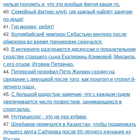
нельзя похудеть и, что это вообще фигня какая-то.
40.
Семейный фитнес-клуб, где каждый найдёт занятие
по душе!
41.
Гуд монинг, ребят!
42.
Колумбийский чемпион Себастьян кинтеро после
обморока во время тренировки скончался.
43.
В интернете разгораются дискуссии о поразительном
сходстве старшего сына Екатерины Климовой, Михаила,
с его отцом, Игорем Петренко.
44.
Питерский педофил Пётр Жилкин сходил на
свидание с девушкой после того, как похитил и утопил 9-
летнего пашу.
45.
С большой радостью замечаю, что с каждым годом
увеличивается число подростков, занимающихся в
спортзалах.
46.
Нутрициолог - это не про кубики.
47.
Щербаков примчался в Казахстан, чтобы поддержать
лучшего друга Сабурова после 50-летнего изгнания из
России.