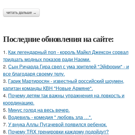
читать дальше →
Последние обновления на сайте:
1.
Как легендарный поп - король Майкл Джексон сорвал
тридцать модных показов ради Наоми.
2.
Сын Ричарда Гира свел с ума зрителей "Эйфории" - и
все благодаря своему телу.
3.
Гарик Мартиросян - известный российский шоумен,
капитан команды КВН "Новые Армяне".
4.
Почему детям так важны упражнения на ловкость и
координацию.
5.
Минус голод на весь вечер.
6.
Водевиль - комедия " любовь зла …".
7.
У внука Аллы Пугачевой появился ребенок.
8.
Почему TRX тренировки каждому подойдут?