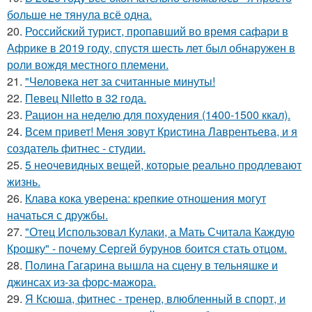
больше не тянула всё одна.
20.
Российский турист, пропавший во время сафари в
Африке в 2019 году, спустя шесть лет был обнаружен в
роли вождя местного племени.
21.
"Человека нет за считанные минуты!
22.
Певец Niletto в 32 года.
23.
Рацион на неделю для похудения (1400-1500 ккал).
24.
Всем привет! Меня зовут Кристина Лаврентьева, и я
создатель фитнес - студии.
25.
5 неочевидных вещей, которые реально продлевают
жизнь.
26.
Клава кока уверена: крепкие отношения могут
начаться с дружбы.
27.
"Отец Использовал Кулаки, а Мать Считала Каждую
Крошку" - почему Сергей бурунов боится стать отцом.
28.
Полина Гагарина вышла на сцену в тельняшке и
джинсах из-за форс-мажора.
29.
Я Ксюша, фитнес - тренер, влюбленный в спорт, и