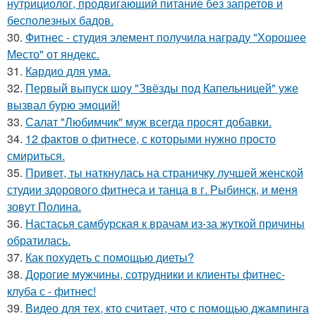
нутрициолог, продвигающий питание без запретов и
бесполезных бадов.
30.
Фитнес - студия элемент получила награду "Хорошее
Место" от яндекс.
31.
Кардио для ума.
32.
Первый выпуск шоу "Звёзды под Капельницей" уже
вызвал бурю эмоций!
33.
Салат "Любимчик" муж всегда просят добавки.
34.
12 фактов о фитнесе, с которыми нужно просто
смириться.
35.
Привет, ты наткнулась на страничку лучшей женской
студии здорового фитнеса и танца в г. Рыбинск, и меня
зовут Полина.
36.
Настасья самбурская к врачам из-за жуткой причины
обратилась.
37.
Как похудеть с помощью диеты?
38.
Дорогие мужчины, сотрудники и клиенты фитнес-
клуба с - фитнес!
39.
Видео для тех, кто считает, что с помощью джампинга