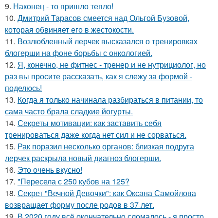
9.
Наконец - то пришло тепло!
10.
Дмитрий Тарасов смеется над Ольгой Бузовой,
которая обвиняет его в жестокости.
11.
Возлюбленный лерчек высказался о тренировках
блогерши на фоне борьбы с онкологией.
12.
Я, конечно, не фитнес - тренер и не нутрициолог, но
раз вы просите рассказать, как я слежу за формой -
поделюсь!
13.
Когда я только начинала разбираться в питании, то
сама часто брала сладкие йогурты.
14.
Секреты мотивации: как заставить себя
тренироваться даже когда нет сил и не сорваться.
15.
Рак поразил несколько органов: близкая подруга
лерчек раскрыла новый диагноз блогерши.
16.
Это очень вкусно!
17.
"Пересела с 250 кубов на 125?
18.
Секрет "Вечной Девочки": как Оксана Самойлова
возвращает форму после родов в 37 лет.
19.
В 2020 году всё окончательно сломалось - я просто