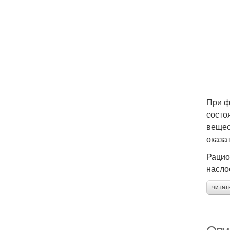
При ф
состо
вещес
оказа
Рацио
насло
читат