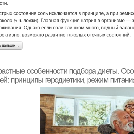
сти.
стрых состояния соль исключается в принципе, а при ремис
(около ½ ч. ложки). Главная функция натрия в организме —
оживания. Однако если соли слишком много, водный баланс
ективно, возможно развитие тяжелых отечных состояний.
ь дальше →
растные особенности подбора диеты. Ос
ей: принципы геродиетики, режим питания