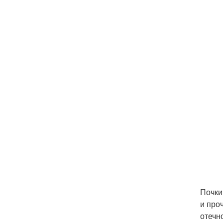
Почки
и про
отечн