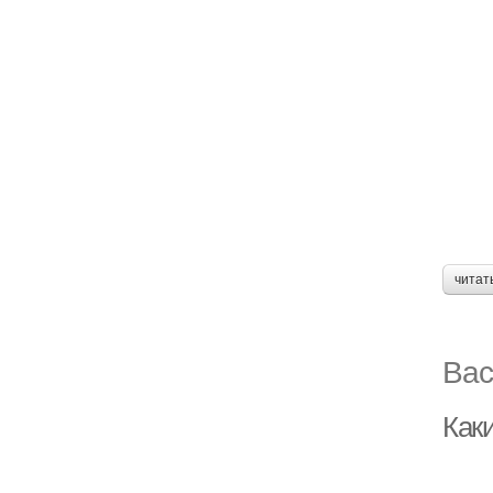
читат
Вас
Каки