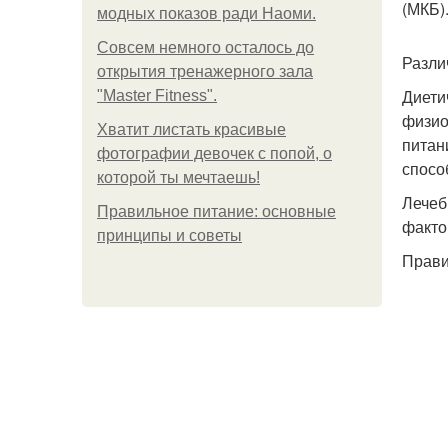
(МКБ)
модных показов ради Наоми.
Совсем немного осталось до
Разли
открытия тренажерного зала
Диети
"Master Fitness".
физио
Хватит листать красивые
питан
фотографии девочек с попой, о
спосо
которой ты мечтаешь!
Лечеб
Правильное питание: основные
факто
принципы и советы
Прави