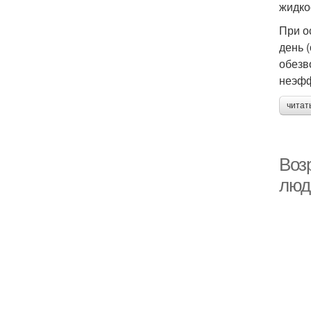
жидко
При о
день 
обезв
неэфф
читат
Воз
люд