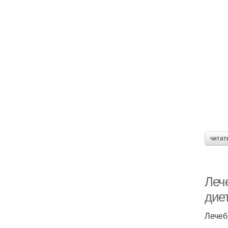
читат
Леч
дие
Лечеб