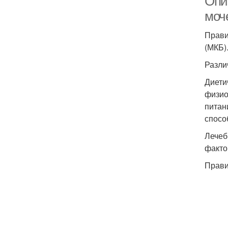
Опи
моч
Прави
(МКБ)
Разли
Диети
физио
питан
спосо
Лечеб
факто
Прави