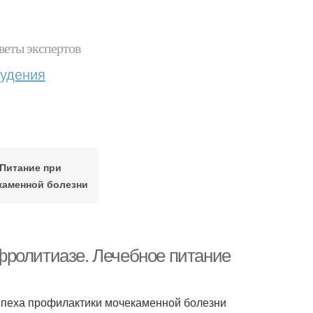
веты экспертов
худения
Питание при
каменной болезни
фролитиазе. Лечебное питание
спеха профилактики мочекаменной болезни