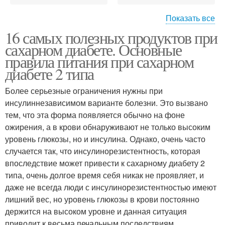
Показать все
16 самых полезных продуктов при
Питание при диабете
Диеты при диабете
сахарном диабете. Основные
правила питания при сахарном
диабете 2 типа
Блюда при сахарном
Питание при сахарном
Более серьезные ограничения нужны при
диабете
диабете
инсулиннезависимом варианте болезни. Это вызвано
тем, что эта форма появляется обычно на фоне
ожирения, а в крови обнаруживают не только высоким
уровень глюкозы, но и инсулина. Однако, очень часто
Рацион при сахарном
Диета при диабете
случается так, что инсулинорезистентность, которая
диабете
впоследствие может привести к сахарному диабету 2
типа, очень долгое время себя никак не проявляет, и
даже не всегда люди с инсулинорезистентностью имеют
Меню при сахарном
лишний вес, но уровень глюкозы в крови постоянно
Питания при диабете
диабете
держится на высоком уровне и данная ситуация
приводит к весьма печальным последствиям.