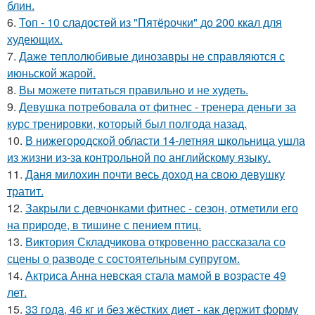
блин.
6.
Топ - 10 сладостей из "Пятёрочки" до 200 ккал для
худеющих.
7.
Даже теплолюбивые динозавры не справляются с
июньской жарой.
8.
Вы можете питаться правильно и не худеть.
9.
Девушка потребовала от фитнес - тренера деньги за
курс тренировки, который был полгода назад.
10.
В нижегородской области 14-летняя школьница ушла
из жизни из-за контрольной по английскому языку.
11.
Даня милохин почти весь доход на свою девушку
тратит.
12.
Закрыли с девчонками фитнес - сезон, отметили его
на природе, в тишине с пением птиц.
13.
Виктория Складчикова откровенно рассказала со
сцены о разводе с состоятельным супругом.
14.
Актриса Анна невская стала мамой в возрасте 49
лет.
15.
33 года, 46 кг и без жёстких диет - как держит форму