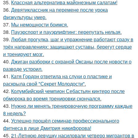
35.
Классная альтернатива майонезным салатам!
36.
Девятиклассник на перемене после урока
физкультуры умер.
37.
Мы немощности боимся.
38.
Пауэрспорт и пауэрлифтинг: перепутать нельзя.
39.
Любая прогулка, шаг и упражнение работают сразу в
трёх направлениях: защищают суставы, берегут сердце
и тренируют мозг.
40.
Джиган разборки с охраной Оксаны после новости о
разводе устроил.
41.
Катя Гордон ответила на слухи о пластике и
раскрыла свой "Секрет Молодости".
42.
Колумбийский чемпион Себастьян кинтеро после
обморока во время тренировки скончался.
43.
Нужно ли менять тренировочную программу каждые
8 недель?
44.
Успешно прошёл семинар профессионального
фитнеса в лице Дмитрия никифорова!
45.
21-Летнюю девушку насиловали четверо мигрантов в