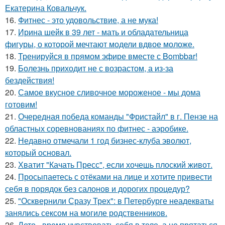
Екатерина Ковальчук.
16.
Фитнес - это удовольствие, а не мука!
17.
Ирина шейк в 39 лет - мать и обладательница
фигуры, о которой мечтают модели вдвое моложе.
18.
Тренируйся в прямом эфире вместе с Bombbar!
19.
Болезнь приходит не с возрастом, а из-за
бездействия!
20.
Самое вкусное сливочное мороженое - мы дома
готовим!
21.
Очередная победа команды "Фристайл" в г. Пензе на
областных соревнованиях по фитнес - аэробике.
22.
Недавно отмечали 1 год бизнес-клуба эволют,
который основал.
23.
Хватит "Качать Пресс", если хочешь плоский живот.
24.
Просыпаетесь с отёками на лице и хотите привести
себя в порядок без салонов и дорогих процедур?
25.
"Осквернили Сразу Трех": в Петербурге неадекваты
занялись сексом на могиле родственников.
26.
Лето - время чувствовать себя в теле, а не прятаться