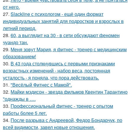
от него.
27.
Slackline с психологом - ещё один формат
индивидуальных занятий для подростков и взрослых в
летний период.
28.
60, а выглядит на 30 - в сети обсуждают феномен
чуандо тан.
29.
Меня зовут Мария, я фитнес - тренер с медицинским
образованием!
30.
В 43 года столкнувшись с первыми признаками
возрастных изменений - набор веса, постоянная
усталость - я поняла, что пора действовать.
31.
"Весёлый Фитнес с Мамой".
32.
Майки мэдисон - звезда фильмов Квентин Тарантино
"однажды в ….
33.
Профессиональный фитнес - тренер с опытом
работы более 5 лет.
34.
После разрыва с Андреевой, Федор Бондарчук, по
всей видимости, завел новые отношения.