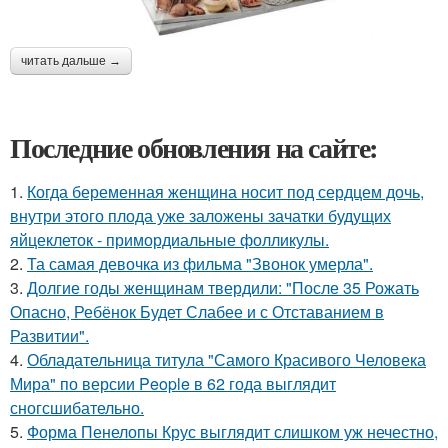
читать дальше →
Последние обновления на сайте:
1.
Когда беременная женщина носит под сердцем дочь,
внутри этого плода уже заложены зачатки будущих
яйцеклеток - примордиальные фолликулы.
2.
Та самая девочка из фильма "Звонок умерла".
3.
Долгие годы женщинам твердили: "После 35 Рожать
Опасно, Ребёнок Будет Слабее и с Отставанием в
Развитии".
4.
Обладательница титула "Самого Красивого Человека
Мира" по версии People в 62 года выглядит
сногсшибательно.
5.
Форма Пенелопы Крус выглядит слишком уж нечестно,