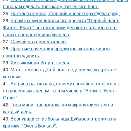
пацанам сделать торс как у греческого бога.
35.
Наталья немова, старший инспектор отдела орид.
36.
В рамках муниципального проекта "Первый шаг в
Фитнес Класс" воспитанники детского сада узнают о
новых направлениях фитнеса.
37.
Случай на горном склоне.
38.
Простые сочетания продуктов, которые могут
приятно удивить.
39.
Хиккикомори. 5 путь к цели.
40.
Мать семерых детей под следствием: до трех лет
колонии.
41.
Актриса рассказала, почему спокойно относится к
откровенным сценам - в том числе в "Волке с Уолл -
Стрит".
42.
Твоя мини - шпаргалка по макронутриентам на
каждый день.
43.
Вернувшаяся из больницы Дубцова ответила на
критику: "Очень Больно".