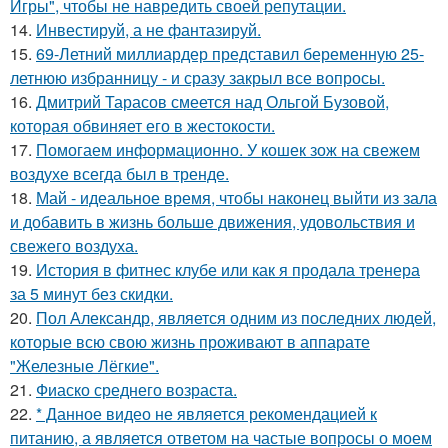
Игры", чтобы не навредить своей репутации.
14.
Инвестируй, а не фантазируй.
15.
69-Летний миллиардер представил беременную 25-
летнюю избранницу - и сразу закрыл все вопросы.
16.
Дмитрий Тарасов смеется над Ольгой Бузовой,
которая обвиняет его в жестокости.
17.
Помогаем информационно. У кошек зож на свежем
воздухе всегда был в тренде.
18.
Май - идеальное время, чтобы наконец выйти из зала
и добавить в жизнь больше движения, удовольствия и
свежего воздуха.
19.
История в фитнес клубе или как я продала тренера
за 5 минут без скидки.
20.
Пол Александр, является одним из последних людей,
которые всю свою жизнь проживают в аппарате
"Железные Лёгкие".
21.
Фиаско среднего возраста.
22.
* Данное видео не является рекомендацией к
питанию, а является ответом на частые вопросы о моем