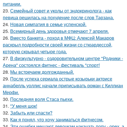
питании.
23.
Семейный совет и уколы от эндокринолога - как
певица решилась на похудение после слов Тарзана.
24.
Новая симпатия в семье успенской.
25.
Всемирный день здоровья отмечают 7 апреля.
26.
Вместо банкета - поход в МФЦ: Алексей Макаров
раскрыл подробности своей жизни со стюардессой,
которую скрывал четыре года.
27.
В физкультурно - оздоровительном центре "Родники -
Арена" состоялся фитнес - фестиваль "спорт!
28.
Мы встречаем долгожданный.
29.
После успеха сериала острые козырьки актрисе
аннабелль уоллис начали приписывать роман с Киллиан
Мерфи.
30.
Последняя воля Стаса пьехи.
31.
"У меня шок!
32.
Забыть или спасти?
33.
Как я понял, что хочу заниматься фитнесом.
34.
Эти ошибки мешают девочкам накачать попу - орех, а