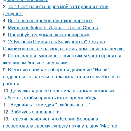
3.
За 11 лет работы через мой зал прошли сотни
девушек.
4.
Вы точно не пробовали такое варенье.
5.
Mymomenttrainers: Илона. - Ladies Choreo.
6.
Попробуй эту домашнюю тренировку.
7.
"У Бузовой Появилась Конкурентка": Оксана
Самойлова после развода с джиганом записала песню.
8.
Оказывается, мужчины с животиком часто нравятся
женщинам больше, чем качки.
9.
В России набирает обороты движение "Ни-ни":
подростки сознательно отказываются и от учёбы, и от
работы.
10.
Девушка заранее положила в карман несколько
таблеток, чтобы принять их во время обеда.
11.
Водевиль - комедия " любовь зла …".
12.
Забочусь о внешности.
13.
Терехин заявляет, что Ксения Бородина
посоветовала своему супругу покинуть шоу "Мастер