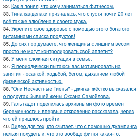
32.
Как я понял, что хочу заниматься фитнесом.
33.
Тина канделаки призналась, что спустя почти 20 лет
всё так же влюблена в своего мужа.
34.
Укрепите свое здоровье с помощью этого богатого
витаминами списка продуктов!
35.
До сих пор думаете, что женщины с лишним весом
просто не могут контролировать свой аппетит?
36.
У меня сложная ситуация в семье.
37.
Я периодически пытаюсь вас мотивировать на
занятия - осанкой, ходьбой, бегом, дыханием любой
физической активностью.
38.
"Они Несчастные Гиены" - джиган жёстко высказался
о подругах бывшей жены Оксана Самойлова.
39.
Галь гадот поделилась архивными фото времён
беременности и впервые откровенно рассказала, через
что ей пришлось пройти.
40.
Видео для тех, кто считает, что с помощью джампинга
нельзя похудеть и, что это вообще фигня какая-то.