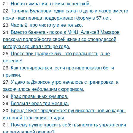
21.
Новая симпатия в семье успенской.
22.
Татьяна Буланова: один салат в день и лазер вместо
ножа - как певица поддерживает форму в 57 лет.
23.
Часть 2. про чистоту и не только.
24.
Вместо банкета - поход в МФЦ: Алексей Макаров
раскрыл подробности своей жизни со стюардессой,
которую скрывал четыре года.
25.
Пресс при графике 5/5 - это реальность, а не
везение!
26.
Как тренироваться, если противопоказан бег и
прыжки.
27.
У дакота Джонсон утро началось с тренировки, а
закончилось небольшим сюрпризом.
28.
Крах привычных кумиров.
29.
Всплыл через три месяца.
30.
Бренд "Syrn" продолжает публиковать новые кадры
из новой коллекции с сидни.
31.
Почему нужно просить себя выполнять упражнения
на регулярной основе?