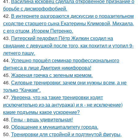
41.
Василина юсковец сделала откровенное признание о
борьбе с дисморфофобией.
42.
В интернете разгораются дискуссии о поразительном
сходстве старшего сына Екатерины Климовой, Михаила,
с его отцом, Игорем Петренко.
43.
Питерский педофил Пётр Жилкин сходил на
свидание с девушкой после того, как похитил и утопил 9-
летнего пашу.
44.
Успешно прошёл семинар профессионального
фитнеса в лице Дмитрия никифорова!
45.
Жареная гречка с зеленым кремом.
46.
Силовые тренировки: зачем они нужны всем, а не
только "Качкам".
47.
Уверена, что на такие тренировки ходят
исключительно из-за антуража) и я - не исключение)
какие подъемы какое ускорение?
48.
Гены - вещь удивительная!
49.
Обращение к муниципалитету города.
50.
Тренировки для стройной и подтянутой фигуры,