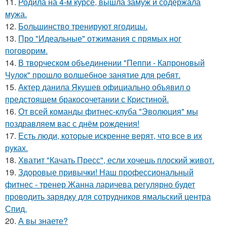
11.
Родила на 4-м курсе, вышла замуж и содержала
мужа.
12.
Большинство тренируют ягодицы.
13.
Про "Идеальные" отжимания с прямых ног
поговорим.
14.
В творческом объединении "Пеппи - Капроновый
Чулок" прошло волшебное занятие для ребят.
15.
Актер данила Якушев официально объявил о
предстоящем бракосочетании с Кристиной.
16.
От всей команды фитнес-клуба "Эволюция" мы
поздравляем вас с днём рождения!
17.
Есть люди, которые искренне верят, что все в их
руках.
18.
Хватит "Качать Пресс", если хочешь плоский живот.
19.
Здоровые привычки! Наш профессиональный
фитнес - тренер Жанна ларичева регулярно будет
проводить зарядку для сотрудников ямальский центра
Спид.
20.
А вы знаете?