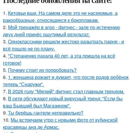
1.
Китовьи вши. На самом деле это не насекомые, а
ракообразные, относящиеся к бокоплавам.
2.
Мой тренажёр в агро - фитнес - зале по истечению
двух дней принёс ощутимый результат.
3.
Одноклассники решили жестоко разыграть парня - и
всё пошло не по плану.
4.
"Степаненко пахала 40 лет, а эта пришла на всё
готовое!
5.
Почему стоит их попробовать?
6.
1. женщина рожает и думает, что после родов ребёнок
теперь "Снаружи".
7.
В 2026 году "Мягкий" фитнес стал главным трендом.
8.
В ceти обсуждают новый вирусный тренд: "Если бы
ваш Бывший был Магазином".
9.
Ты берёшь гантели неправильно?
10.
Мы встречаем утро с новыми фото от кубинской
красавицы ана де Армас.