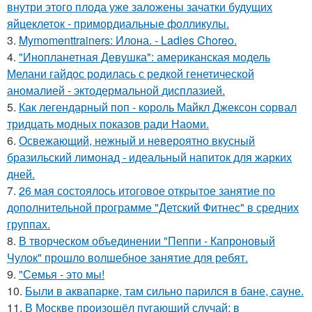
внутри этого плода уже заложены зачатки будущих
яйцеклеток - примордиальные фолликулы.
3.
Mymomenttrainers: Илона. - Ladies Choreo.
4.
"Инопланетная Девушка": американская модель
Мелани гайдос родилась с редкой генетической
аномалией - эктодермальной дисплазией.
5.
Как легендарный поп - король Майкл Джексон сорвал
тридцать модных показов ради Наоми.
6.
Освежающий, нежный и невероятно вкусный
бразильский лимонад - идеальный напиток для жарких
дней.
7.
26 мая состоялось итоговое открытое занятие по
дополнительной программе "Детский Фитнес" в средних
группах.
8.
В творческом объединении "Пеппи - Капроновый
Чулок" прошло волшебное занятие для ребят.
9.
"Семья - это мы!
10.
Были в аквапарке, там сильно парился в бане, сауне.
11.
В Москве произошёл пугающий случай: в