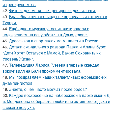
и тренируют мозг.
42.
Фитнес для меня - не тренировки для галочки.
43.
Врачебная чета из тынды не вернулась из отпуска в
Турции.
44.
Ещё одного мужчину госпитализировали с
подозрением на оспу обезьян в Домодедове.
45.
Дресс - код в спортзалах могут ввести в России.
46.
Детали скандального развода Павла и Алины буре:
"Дети Хотят Остаться с Мамой, Важно Сохранить их
Уровень Жизни".
47.
Телеведущая Лариса Гузеева впервые скандал
вокруг вилл на Бали прокомментировала.
48.
Мы поздравляем наших талантливых ефремовских
джампингисток!
49.
Знаете, о чем часто молчат после родов?
50.
Каждое воскресенье на набережной в парке имени Д.
и. Менделеева собираются любители активного отдыха и
свежего воздуха.