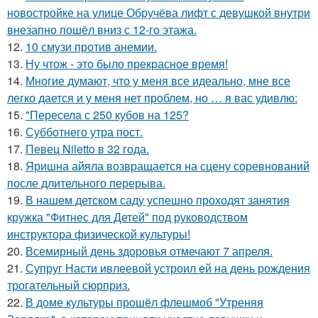
новостройке на улице Обручёва лифт с девушкой внутри
внезапно пошёл вниз с 12-го этажа.
12.
10 смузи против анемии.
13.
Ну чтож - это было прекрасное время!
14.
Многие думают, что у меня все идеально, мне все
легко дается и у меня нет проблем, но … я вас удивлю:
15.
"Пересела с 250 кубов на 125?
16.
Субботнего утра пост.
17.
Певец Niletto в 32 года.
18.
Яришна айяла возвращается на сцену соревнований
после длительного перерыва.
19.
В нашем детском саду успешно проходят занятия
кружка "Фитнес для Детей" под руководством
инструктора физической культуры!
20.
Всемирный день здоровья отмечают 7 апреля.
21.
Супруг Насти ивлеевой устроил ей на день рождения
трогательный сюрприз.
22.
В доме культуры прошёл флешмоб "Утреняя