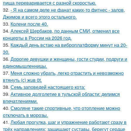
пища переваривается с разной скоростью.
32.
- Я на самом деле не фанат каких-то фитнес - залов,
Джимов и всего этого остального.
33.
Колени после 40.
34.
Алексей Щербаков, по данным СМИ, отменил все
концерты в России на 2026 год.
35.
Каждый день встаю на виброплатформу минут на 20-
30.
36.
Дорогие девушки и женщины, гости студии, подруги и
единомышленницы.
37.
Меня сложно убрать, легко отрастить и невозможно
втянуть (с) жuв 0t.
38.
Семь заповедей настоящего кота:
39.
Активное долголетие в тульской области: делимся
впечатлениями.
40.
Смоляне такие спортивные, что отопление можно
отключать в морозы.
41.
Любая прогулка, шаг и упражнение работают сразу в
трёх направлениях: защищают суставы, берегут сердце