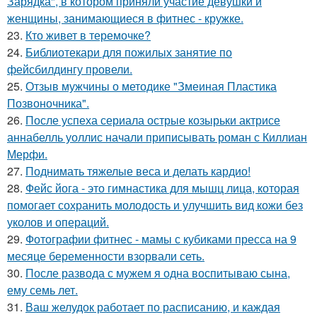
Зарядка", в котором приняли участие девушки и
женщины, занимающиеся в фитнес - кружке.
23.
Кто живет в теремочке?
24.
Библиотекари для пожилых занятие по
фейсбилдингу провели.
25.
Отзыв мужчины о методике "Змеиная Пластика
Позвоночника".
26.
После успеха сериала острые козырьки актрисе
аннабелль уоллис начали приписывать роман с Киллиан
Мерфи.
27.
Поднимать тяжелые веса и делать кардио!
28.
Фейс йога - это гимнастика для мышц лица, которая
помогает сохранить молодость и улучшить вид кожи без
уколов и операций.
29.
Фотографии фитнес - мамы с кубиками пресса на 9
месяце беременности взорвали сеть.
30.
После развода с мужем я одна воспитываю сына,
ему семь лет.
31.
Ваш желудок работает по расписанию, и каждая