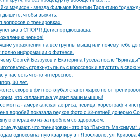
йки мэдисон - звезда фильмов Квентин Тарантино "однажд
 дышите, чтобы выжить.
п вопросов о тренировках.
упенька в СПОРТ! Детиспортдюсшаша.
сожалению черное!
чшие упражнения на все группы мышц или почему тебе до с
г полно информации о фитнесе.
чему Сергей Безруков и Екатерина Гусева после "Бригады"
иготовьтесь стряхнуть пыль с кроссовок и впустить в свою 
с у нас есть что-то интересное.
ктор, 30 лет.
жется, скоро в фитнес-клубах станет жарко не от тренирово
орим, что калланетика удивит ваши мышцы!
сс мотта - американская актриса, певица, хореограф и инс
ена воробей показала редкое фото с 22-летней дочерью 
дную операцию из-за проблем со здоровьем.
огие думают, что тренировки - это про "Выжать Максимум" и
одам однокомнатную квартиру в г Ярославле, ул. Кривова 4