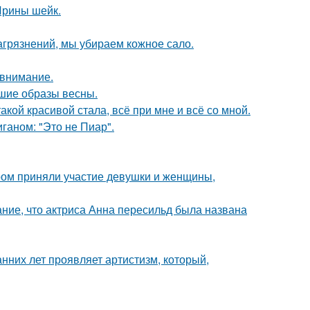
 Ирины шейк.
агрязнений, мы убираем кожное сало.
 внимание.
чшие образы весны.
акой красивой стала, всё при мне и всё со мной.
аном: "Это не Пиар".
ром приняли участие девушки и женщины,
ние, что актриса Анна пересильд была названа
анних лет проявляет артистизм, который,