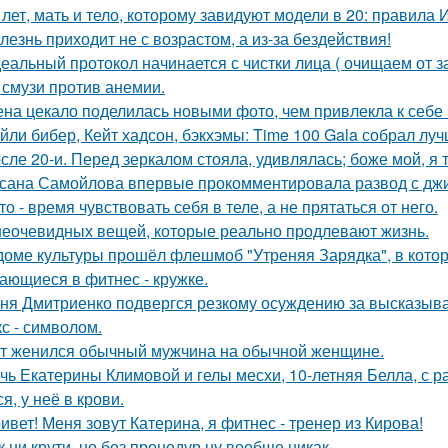
 лет, мать и тело, которому завидуют модели в 20: правила
лезнь приходит не с возрастом, а из-за бездействия!
еальный протокол начинается с чистки лица ( очищаем от з
 смузи против анемии.
на цекало поделилась новыми фото, чем привлекла к себе
йли бибер, Кейт хадсон, бэкхэмы: Time 100 Gala собрал лу
сле 20-и. Перед зеркалом стояла, удивлялась; боже мой, я т
сана Самойлова впервые прокомментировала развод с джиг
то - время чувствовать себя в теле, а не прятаться от него.
неочевидных вещей, которые реально продлевают жизнь.
доме культуры прошёл флешмоб "Утреняя Зарядка", в кото
ающиеся в фитнес - кружке.
ня Дмитриенко подвергся резкому осуждению за высказыва
кс - символом.
т женился обычный мужчина на обычной женщине.
чь Екатерины Климовой и гелы месхи, 10-летняя Белла, с р
я, у неё в крови.
ивет! Меня зовут Катерина, я фитнес - тренер из Кирова!
к ни крути, но без процедур ну вообще никак ….