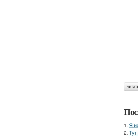
читат
Пос
1.
Я и
2.
Тут