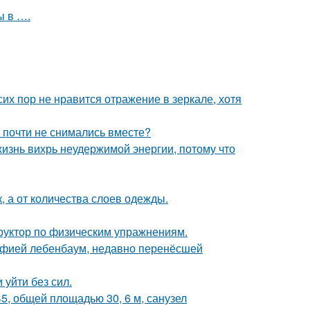
ы в ….
их пор не нравится отражение в зеркале, хотя
 почти не снимались вместе?
жизнь вихрь неудержимой энергии, потому что
к, а от количества слоев одежды.
труктор по физическим упражнениям.
Софией лебенбаум, недавно перенёсшей
 уйти без сил.
5, общей площадью 30, 6 м, санузел