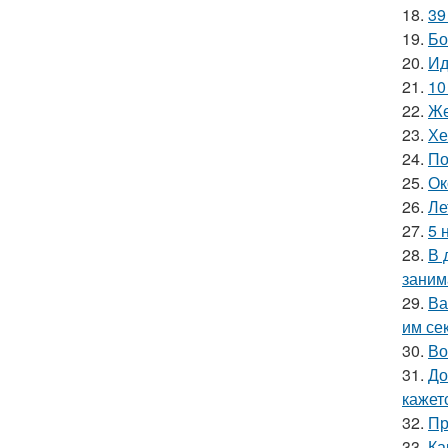
18.
39
19.
Бо
20.
Ид
21.
10
22.
Же
23.
Хе
24.
По
25.
Ок
26.
Ле
27.
5 
28.
В 
заним
29.
Ва
им се
30.
Во
31.
До
кажетс
32.
Пр
33.
Ка