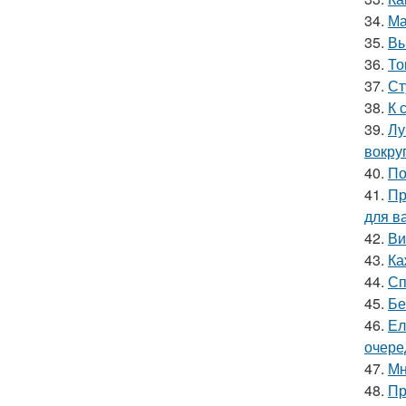
34.
Ма
35.
Вы
36.
То
37.
Ст
38.
К 
39.
Лу
вокру
40.
По
41.
Пр
для ва
42.
Ви
43.
Ка
44.
Сп
45.
Бе
46.
Ел
очере
47.
Мн
48.
Пр