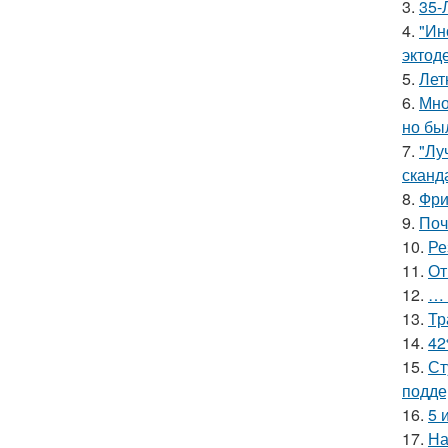
3.
35-
4.
"Ин
эктод
5.
Лет
6.
Мно
но бы
7.
"Лу
сканд
8.
Фри
9.
Поч
10.
Ре
11.
От
12.
… 
13.
Тр
14.
42
15.
Ст
подде
16.
5 
17.
На