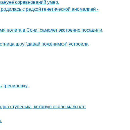
кануне соревнований умер.
родилась с редкой генетической аномалией -
мя полета в Сочи: самолет экстренно посадили,
стница шоу "давай поженимся" устроила
ь тренировку.
одна ступенька, которую особо мало кто
.