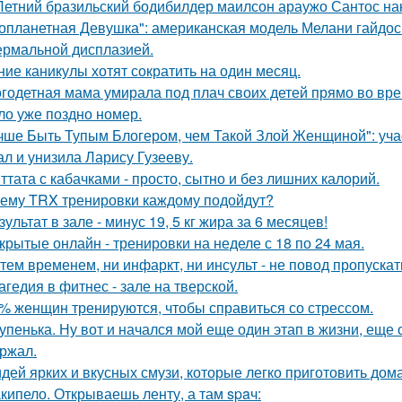
Летний бразильский бодибилдер маилсон араужо Сантос на
опланетная Девушка": американская модель Мелани гайдос 
ермальной дисплазией.
ние каникулы хотят сократить на один месяц.
годетная мама умирала под плач своих детей прямо во вре
ло уже поздно номер.
чше Быть Тупым Блогером, чем Такой Злой Женщиной": уча
ал и унизила Ларису Гузееву.
ттата с кабачками - просто, сытно и без лишних калорий.
ему TRX тренировки каждому подойдут?
зультат в зале - минус 19, 5 кг жира за 6 месяцев!
крытые онлайн - тренировки на неделе с 18 по 24 мая.
тем временем, ни инфаркт, ни инсульт - не повод пропускат
агедия в фитнес - зале на тверской.
% женщин тренируются, чтобы справиться со стрессом.
упенька. Ну вот и начался мой еще один этап в жизни, еще 
ржал.
идей ярких и вкусных смузи, которые легко приготовить дома
кипело. Открываешь ленту, а там spaч: