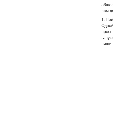
общее
вам д
1. Пе
Одной
просн
запус
пищи.