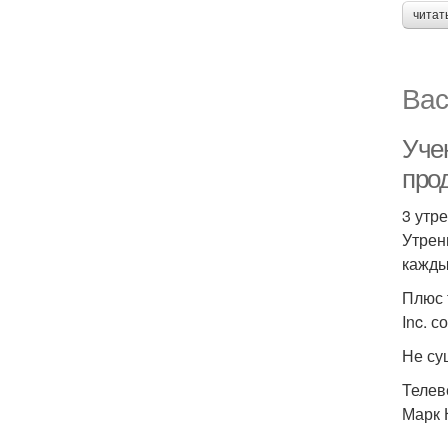
читат
Вас
Уче
про
3 утр
Утрен
кажды
Плюс 
Inc. 
Не су
Телев
Марк 