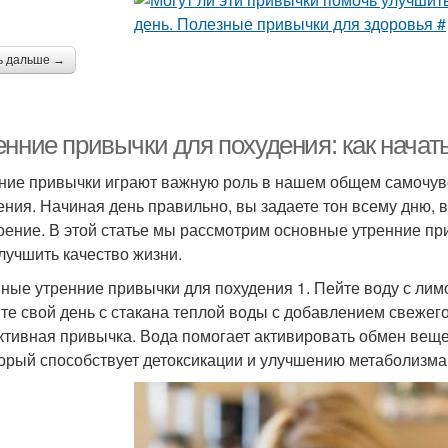
ь дальше →
енние привычки для похудения: как начат
ние привычки играют важную роль в нашем общем самочувс
ения. Начиная день правильно, вы задаете тон всему дню, 
оение. В этой статье мы рассмотрим основные утренние при
улучшить качество жизни.
ные утренние привычки для похудения 1. Пейте воду с ли
те свой день с стакана теплой воды с добавлением свежего
тивная привычка. Вода помогает активировать обмен веще
торый способствует детоксикации и улучшению метаболизма