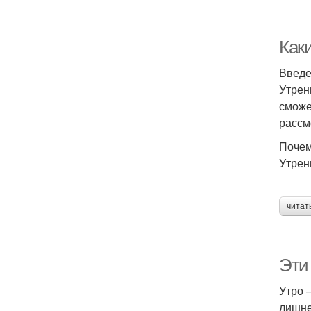
Как
Введ
Утрен
сможе
рассм
Почем
Утрен
читат
Эти
Утро 
лишне