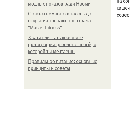
на со
модных показов ради Наоми.
кишеч
Совсем немного осталось до
совер
открытия тренажерного зала
"Master Fitness".
Хватит листать красивые
фотографии девочек с попой, о
которой ты мечтаешь!
Правильное питание: основные
принципы и советы