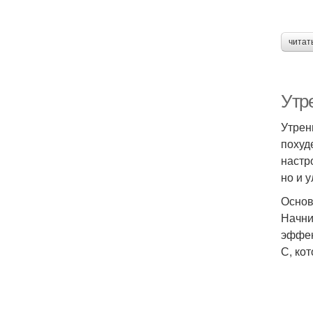
читат
Утр
Утрен
похуд
настр
но и 
Основ
Начни
эффек
С, ко