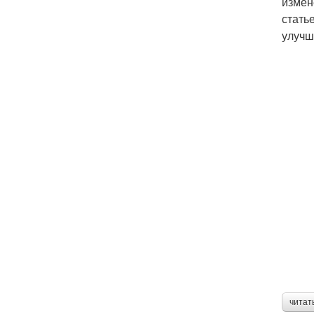
измен
стать
улучш
читат