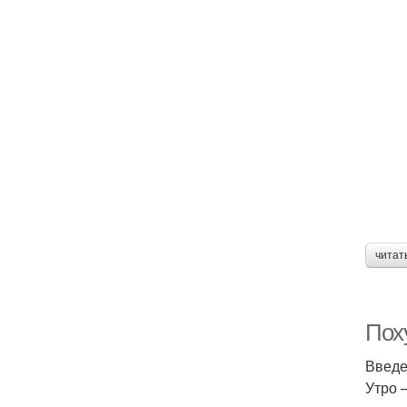
читат
Пох
Введ
Утро 