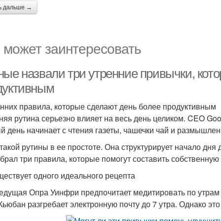
ь дальше →
 может заинтересовать
ные назвали три утренние привычки, кот
дуктивным
енних правила, которые сделают день более продуктивным
няя рутина серьезно влияет на весь день целиком. CEO Goo
й день начинает с чтения газеты, чашечки чай и размышлен
такой рутины в ее простоте. Она структурирует начало дня
собрал три правила, которые помогут составить собственную
ществует одного идеального рецепта
едущая Опра Уинфри предпочитает медитировать по утрам 
Кьюбан разгребает электронную почту до 7 утра. Однако это 