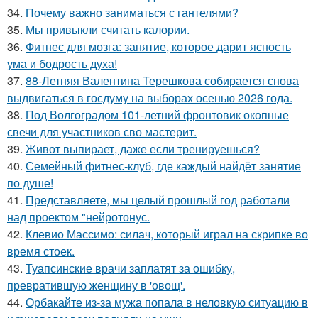
34.
Почему важно заниматься с гантелями?
35.
Мы привыкли считать калории.
36.
Фитнес для мозга: занятие, которое дарит ясность
ума и бодрость духа!
37.
88-Летняя Валентина Терешкова собирается снова
выдвигаться в госдуму на выборах осенью 2026 года.
38.
Под Волгоградом 101-летний фронтовик окопные
свечи для участников сво мастерит.
39.
Живот выпирает, даже если тренируешься?
40.
Семейный фитнес-клуб, где каждый найдёт занятие
по душе!
41.
Представляете, мы целый прошлый год работали
над проектом "нейротонус.
42.
Клевио Массимо: силач, который играл на скрипке во
время стоек.
43.
Туапсинские врачи заплатят за ошибку,
превратившую женщину в 'овощ'.
44.
Орбакайте из-за мужа попала в неловкую ситуацию в