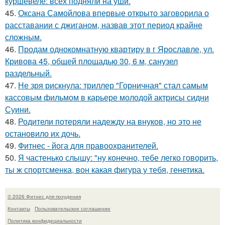
куршевеле: всех подняли на уши.
45.
Оксана Самойлова впервые открыто заговорила о
расставании с джиганом, назвав этот период крайне
сложным.
46.
Продам однокомнатную квартиру в г Ярославле, ул.
Кривова 45, общей площадью 30, 6 м, санузел
раздельный.
47.
Не зря рискнула: триллер "Горничная" стал самым
кассовым фильмом в карьере молодой актрисы сидни
Суини.
48.
Родители потеряли надежду на внуков, но это не
остановило их дочь.
49.
Фитнес - йога для правоохранителей.
50.
Я частенько слышу: "ну конечно, тебе легко говорить,
ты ж спортсменка, вон какая фигура у тебя, генетика.
© 2026 Фитнес для похудения
Контакты
Пользовательское соглашение
Политика конфидециальности