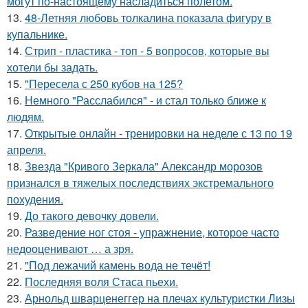
могут по-настоящему насладиться полетом.
13.
48-Летняя любовь толкалина показала фигуру в
купальнике.
14.
Стрип - пластика - топ - 5 вопросов, которые вы
хотели бы задать.
15.
"Пересела с 250 кубов на 125?
16.
Немного "Расслабился" - и стал только ближе к
людям.
17.
Открытые онлайн - тренировки на неделе с 13 по 19
апреля.
18.
Звезда "Кривого Зеркала" Александр морозов
признался в тяжелых последствиях экстремального
похудения.
19.
До такого девочку довели.
20.
Разведение ног стоя - упражнение, которое часто
недооценивают … а зря.
21.
"Под лежачий камень вода не течёт!
22.
Последняя воля Стаса пьехи.
23.
Арнольд шварценеггер на плечах культуристки Лизы