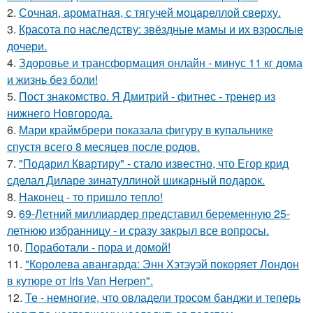
2.
Сочная, ароматная, с тягучей моцареллой сверху.
3.
Красота по наследству: звёздные мамы и их взрослые
дочери.
4.
Здоровье и трансформация онлайн - минус 11 кг дома
и жизнь без боли!
5.
Пост знакомство. Я Дмитрий - фитнес - тренер из
нижнего Новгорода.
6.
Мари краймбрери показала фигуру в купальнике
спустя всего 8 месяцев после родов.
7.
"Подарил Квартиру" - стало известно, что Егор крид
сделал Диларе зинатуллиной шикарный подарок.
8.
Наконец - то пришло тепло!
9.
69-Летний миллиардер представил беременную 25-
летнюю избранницу - и сразу закрыл все вопросы.
10.
Поработали - пора и домой!
11.
"Королева авангарда: Энн Хэтэуэй покоряет Лондон
в кутюре от Iris Van Herpen".
12.
Те - немногие, что овладели тросом банджи и теперь