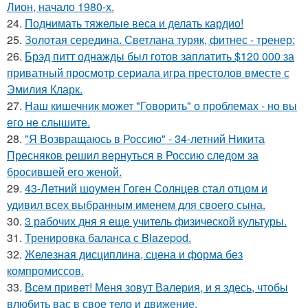
Лион, начало 1980-х.
24.
Поднимать тяжелые веса и делать кардио!
25.
Золотая середина. Светлана туряк, фитнес - тренер:
26.
Брэд питт однажды был готов заплатить $120 000 за
приватный просмотр сериала игра престолов вместе с
Эмилия Кларк.
27.
Наш кишечник может "Говорить" о проблемах - но вы
его не слышите.
28.
"Я Возвращаюсь в Россию" - 34-летний Никита
Пресняков решил вернуться в Россию следом за
бросившей его женой.
29.
43-Летний шоумен Гоген Солнцев стал отцом и
удивил всех выбранным именем для своего сына.
30.
3 рабочих дня я еще учитель физической культуры.
31.
Тренировка баланса с Blazepod.
32.
Железная дисциплина, сцена и форма без
компромиссов.
33.
Всем привет! Меня зовут Валерия, и я здесь, чтобы
влюбить вас в свое тело и движение.