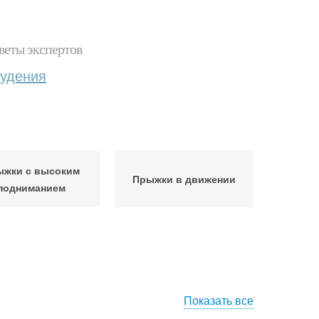
веты экспертов
худения
ыжки с высоким
Прыжки в движении
подниманием
Показать все