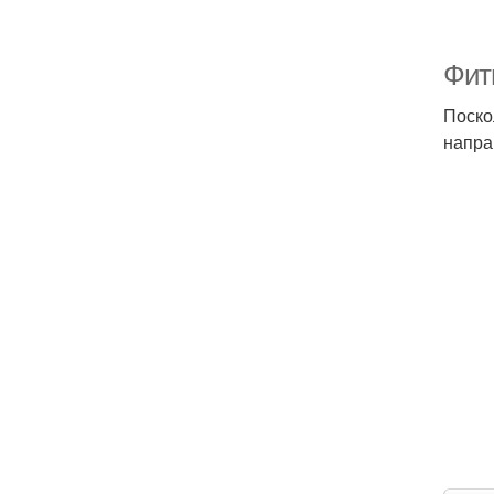
Фит
Поско
напра