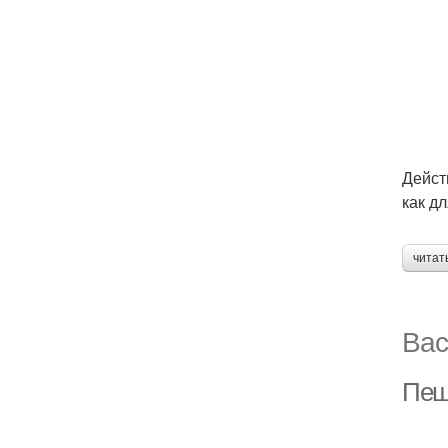
Дейст
как д
читат
Вас
Пеш