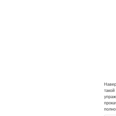
Навер
такой
упраж
прока
полно