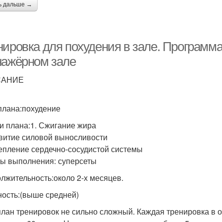
ь дальше →
нировка для похудения в зале. Программа
нажёрном зале
САНИЕ
плана:похудение
и плана:1. Сжигание жира
звитие силовой выносливости
репление сердечно-сосудистой системы
ы выполнения: суперсеты
лжительность:около 2-х месяцев.
ость:(выше средней)
план тренировок не сильно сложный. Каждая тренировка в о