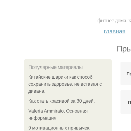
фитнес дома. 
главная
Пры
Популярные материалы
П
Китайские шарики как способ
сохранить здоровье, не вставая с
дивана.
Как стать красивой за 30 дней.
П
Valeria Ammirato. Основная
информация.
9 мотивационных привычек.