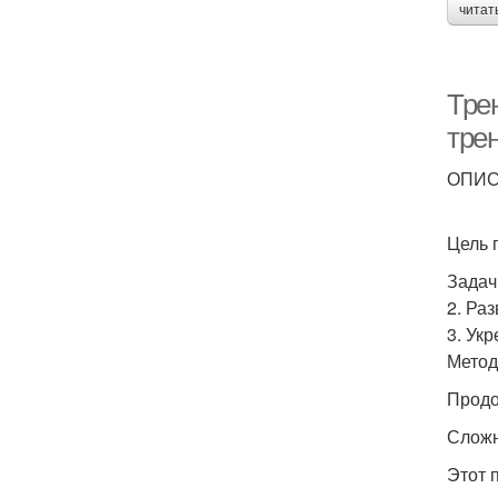
читат
Тре
тре
ОПИ
Цель 
Задач
2. Ра
3. Ук
Метод
Продо
Сложн
Этот 