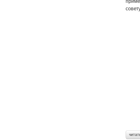
приме
совет
читат