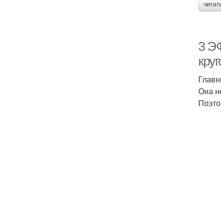
читат
3 Э
кру
Главн
Она н
Поэто