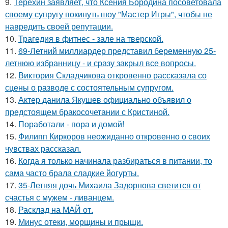
9.
Терехин заявляет, что Ксения Бородина посоветовала
своему супругу покинуть шоу "Мастер Игры", чтобы не
навредить своей репутации.
10.
Трагедия в фитнес - зале на тверской.
11.
69-Летний миллиардер представил беременную 25-
летнюю избранницу - и сразу закрыл все вопросы.
12.
Виктория Складчикова откровенно рассказала со
сцены о разводе с состоятельным супругом.
13.
Актер данила Якушев официально объявил о
предстоящем бракосочетании с Кристиной.
14.
Поработали - пора и домой!
15.
Филипп Киркоров неожиданно откровенно о своих
чувствах рассказал.
16.
Когда я только начинала разбираться в питании, то
сама часто брала сладкие йогурты.
17.
35-Летняя дочь Михаила Задорнова светится от
счастья с мужем - ливанцем.
18.
Расклад на МАЙ от.
19.
Минус отеки, морщины и прыщи.