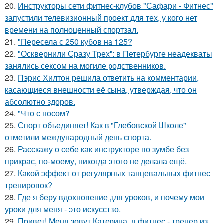
20.
Инструкторы сети фитнес-клубов "Сафари - Фитнес"
запустили телевизионный проект для тех, у кого нет
времени на полноценный спортзал.
21.
"Пересела с 250 кубов на 125?
22.
"Осквернили Сразу Трех": в Петербурге неадекваты
занялись сексом на могиле родственников.
23.
Пэрис Хилтон решила ответить на комментарии,
касающиеся внешности её сына, утверждая, что он
абсолютно здоров.
24.
"Что с носом?
25.
Спорт объединяет! Как в "Глебовской Школе"
отметили международный день спорта.
26.
Расскажу о себе как инструкторе по зумбе без
прикрас, по-моему, никогда этого не делала ещё.
27.
Какой эффект от регулярных танцевальных фитнес
тренировок?
28.
Где я беру вдохновение для уроков, и почему мои
уроки для меня - это искусство.
29.
Привет! Меня зовут Катерина, я фитнес - тренер из