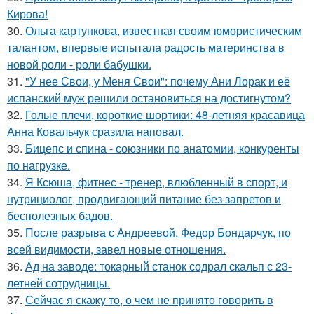
Кирова!
30.
Ольга картункова, известная своим юмористическим
талантом, впервые испытала радость материнства в
новой роли - роли бабушки.
31.
"У нее Свои, у Меня Свои": почему Ани Лорак и её
испанский муж решили остановиться на достигнутом?
32.
Голые плечи, короткие шортики: 48-летняя красавица
Анна Ковальчук сразила наповал.
33.
Бицепс и спина - союзники по анатомии, конкуренты
по нагрузке.
34.
Я Ксюша, фитнес - тренер, влюбленный в спорт, и
нутрициолог, продвигающий питание без запретов и
бесполезных бадов.
35.
После разрыва с Андреевой, Федор Бондарчук, по
всей видимости, завел новые отношения.
36.
Ад на заводе: токарный станок содрал скальп с 23-
летней сотрудницы.
37.
Сейчас я скажу то, о чем не принято говорить в