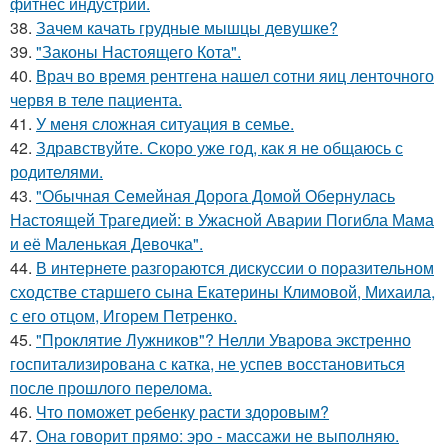
фитнес индустрии.
38.
Зачем качать грудные мышцы девушке?
39.
"Законы Настоящего Кота".
40.
Врач во время рентгена нашел сотни яиц ленточного
червя в теле пациента.
41.
У меня сложная ситуация в семье.
42.
Здравствуйте. Скоро уже год, как я не общаюсь с
родителями.
43.
"Обычная Семейная Дорога Домой Обернулась
Настоящей Трагедией: в Ужасной Аварии Погибла Мама
и её Маленькая Девочка".
44.
В интернете разгораются дискуссии о поразительном
сходстве старшего сына Екатерины Климовой, Михаила,
с его отцом, Игорем Петренко.
45.
"Проклятие Лужников"? Нелли Уварова экстренно
госпитализирована с катка, не успев восстановиться
после прошлого перелома.
46.
Что поможет ребенку расти здоровым?
47.
Она говорит прямо: эро - массажи не выполняю.