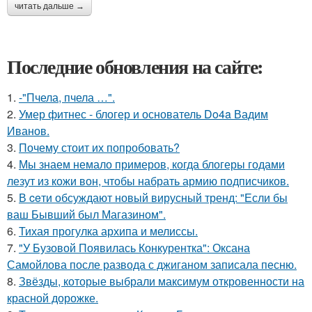
читать дальше →
Последние обновления на сайте:
1.
-"Пчела, пчела …".
2.
Умер фитнес - блогер и основатель Do4a Вадим
Иванов.
3.
Почему стоит их попробовать?
4.
Мы знаем немало примеров, когда блогеры годами
лезут из кожи вон, чтобы набрать армию подписчиков.
5.
В ceти обсуждают новый вирусный тренд: "Если бы
ваш Бывший был Магазином".
6.
Тихая прогулка архипа и мелиссы.
7.
"У Бузовой Появилась Конкурентка": Оксана
Самойлова после развода с джиганом записала песню.
8.
Звёзды, которые выбрали максимум откровенности на
красной дорожке.