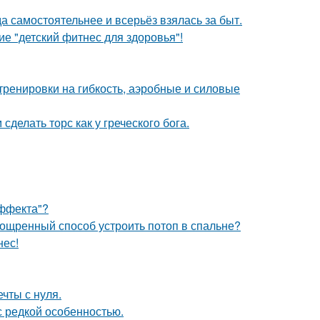
а самостоятельнее и всерьёз взялась за быт.
е "детский фитнес для здоровья"!
тренировки на гибкость, аэробные и силовые
делать торс как у греческого бога.
Эффекта"?
зощренный способ устроить потоп в спальне?
нес!
чты с нуля.
 редкой особенностью.