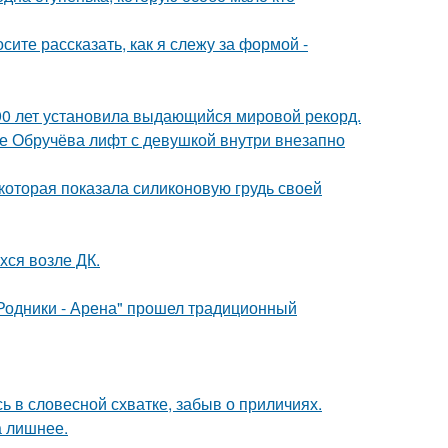
осите рассказать, как я слежу за формой -
90 лет установила выдающийся мировой рекорд.
це Обручёва лифт с девушкой внутри внезапно
которая показала силиконовую грудь своей
хся возле ДК.
"Родники - Арена" прошел традиционный
 в словесной схватке, забыв о приличиях.
а лишнее.