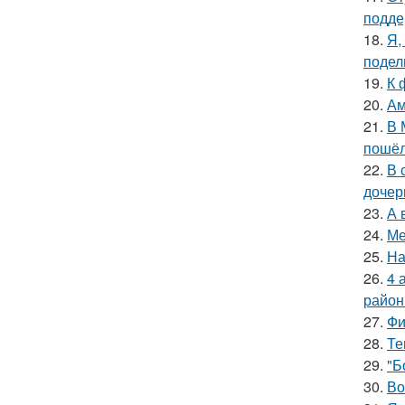
подде
18.
Я,
подел
19.
К 
20.
Ам
21.
В 
пошёл
22.
В 
дочер
23.
А 
24.
Ме
25.
На
26.
4 
район
27.
Фи
28.
Те
29.
"Б
30.
Во