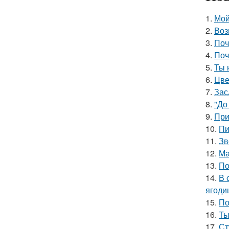
1.
Мой
2.
Воз
3.
Поч
4.
Поч
5.
Ты 
6.
Цве
7.
Зас
8.
"До
9.
При
10.
Пи
11.
Зв
12.
Ма
13.
По
14.
В 
ягоди
15.
По
16.
Ты
17.
Ст