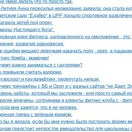
не умею делать что-то просто так.
-Летняя Анна пересильд неожиданно заявила: она стала куд
детском саду "Едэйко" в ЦРР прошло спортивное развлечени
агрила детей под опеку.
аконы Настоящего Кота".
новная идея фитнеса, направленного на омоложение - это 
нения, развитие равновесия.
и ошибки мешают девочкам накачать попу - орех, а пацанам с
тнес бомба - мамочки!
чему важно заниматься с гантелями?
 привыкли считать калории.
уэрспорт и пауэрлифтинг: перепутать нельзя.
чему тренажёры с ВБ и Ozon и с разных сайтов "не Дают 
овень заботы, который мы заслужили - или просто самый и
рогие мужчины, сотрудники и клиенты фитнес-клуба с - фит
огда мне кажется, что я не человек.
реная гречка с зеленым кремом.
о бы я делала, если бы мне нужно было построить форму ме
ачам предстоит непростое вмешательство для школьницы с