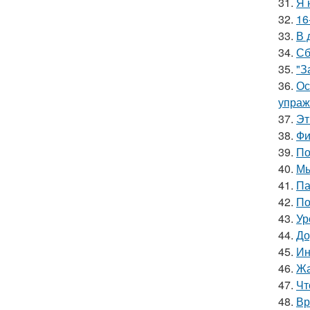
31.
Я 
32.
16
33.
В 
34.
Сб
35.
"З
36.
Ос
упраж
37.
Эт
38.
Фи
39.
По
40.
Мы
41.
Па
42.
По
43.
Ур
44.
До
45.
Ин
46.
Жа
47.
Чт
48.
Вр