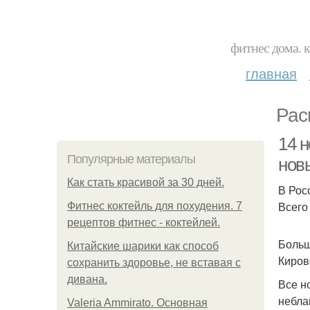
фитнес дома. 
главная
Рас
14 
Популярные материалы
нов
Как стать красивой за 30 дней.
В Рос
Всего
Фитнес коктейль для похудения. 7
рецептов фитнес - коктейлей.
Больш
Китайские шарики как способ
Киров
сохранить здоровье, не вставая с
дивана.
Все н
небла
Valeria Ammirato. Основная