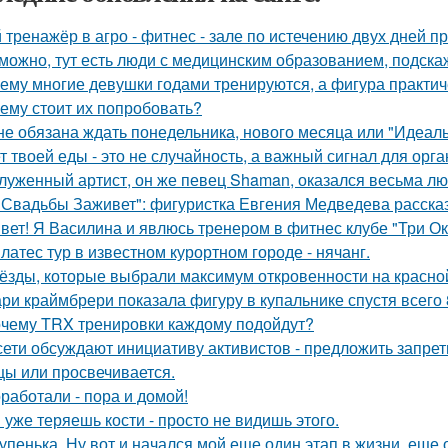
 тренажёр в агро - фитнес - зале по истечению двух дней п
можно, тут есть люди с медицинским образованием, подскаж
ему многие девушки годами тренируются, а фигура практич
ему стоит их попробовать?
не обязана ждать понедельника, нового месяца или "Идеал
т твоей еды - это не случайность, а важный сигнал для орга
луженный артист, он же певец Shaman, оказался весьма л
 Свадьбы Заживет": фигуристка Евгения Медведева расска
вет! Я Василина и явлюсь тренером в фитнес клубе "Три Ок
латес тур в известном курортном городе - нячанг.
ёзды, которые выбрали максимум откровенности на красно
ри краймбрери показала фигуру в купальнике спустя всего 
чему TRX тренировки каждому подойдут?
сети обсуждают инициативу активистов - предложить запрети
цы или просвечивается.
работали - пора и домой!
 уже теряешь кости - просто не видишь этого.
упенька. Ну вот и начался мой еще один этап в жизни, еще 