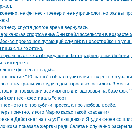
ржал.
 конечно, не фитнес - тренер и не нутрициолог, но раз вы пр
юсь!
фитнесу спустя долгое время вернулась.
ериканская спортсменка Энн крайл эссельстин в возрасте 
Москве произошёл пугающий случай: в новостройке на ули
 вниз с 12-го этажа.
социальных сетях обсуждаются фотографии дочки Любови, 
и в интернете.
в ленте фитнеса, свадьба.
роприятие "10 шагов" собрало учителей, студентов и учащи
бор в театральную студию для взрослых, осталось 3 места!
апреля в предверии всемирного дня здоровья на базе фок 
ый фитнес - фестиваль "спорт!
тнес - это не про кубики пресса, а про любовь к себе.
перь понятно, в кого Марио касас такой красавчик.
оевые Действия" на льду: Плющенко и Ягудин снова сошлись
лочкова показала жертвы ради балета и случайно раскрыл