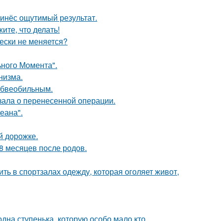
ринёс ощутимый результат.
ите, что делать!
ески не меняется?
ьного Момента".
низма.
юбвеобильным.
зала о перенесенной операции.
еана".
й дорожке.
8 месяцев после родов.
ть в спортзалах одежду, которая оголяет живот,
одна ступенька, которую особо мало кто