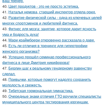
ваш тренер.
40.
Цвет продуктов - это не просто эстетика.
41.
Наталья немова, старший инспектор отдела орид.
42.
Развитие физической силы - одна из ключевых целей
многих спортсменов и любителей фитнеса.
43.
Фитнес для мозга: занятие, которое дарит ясность
ума и бодрость духа!
44.
Мари краймбрери откровенно рассказала о даве.
45.
Есть ли отличия в тренинге для гипертрофии
женского организма?
46.
Успешно прошёл семинар профессионального
фитнеса в лице Дмитрия никифорова!
47.
Берлин шаг к реальному гендерному равенству
сделал.
48.
Привычки, которые помогут надолго сохранить
молодость и свежесть.
49.
Тибетская гормональная гимнастика.
50.
Очередные знаки отличия ГТО вручили специалисты
муниципального центра тестирования юргинцам.