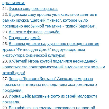
организмом.
21.
Фиаско среднего возраста.
22.
В детском саду прошло увлекательное занятие в
рамках кружка "Детский Фитнес", которое было
посвящено необычной тематике - "живой барабан".
23.
А в ленте фитнеса, свадьба.
24.
По дороге домой.
25.
В нашем детском саду успешно проходят занятия
кружка "Фитнес для Детей" под руководством
инструктора физической культуры!
26.
67-Летний Игорь крутой поделился неожиданной
новостью: его полуторамесячный внук оказался полным
тезкой деда!
27.
Звезда "Кривого Зеркала" Александр морозов
признался в тяжелых последствиях экстремального
похудения.
28.
Ирина шейк архивные фото из своей молодости
показала.
29.
Бен аффлек, по слухам, переживает непростой