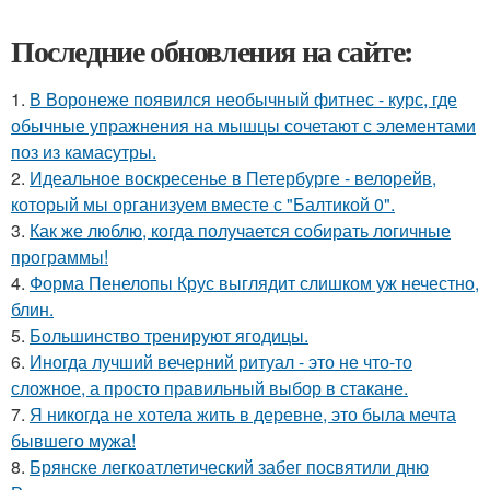
Последние обновления на сайте:
1.
В Воронеже появился необычный фитнес - курс, где
обычные упражнения на мышцы сочетают с элементами
поз из камасутры.
2.
Идеальное воскресенье в Петербурге - велорейв,
который мы организуем вместе с "Балтикой 0".
3.
Как же люблю, когда получается собирать логичные
программы!
4.
Форма Пенелопы Крус выглядит слишком уж нечестно,
блин.
5.
Большинство тренируют ягодицы.
6.
Иногда лучший вечерний ритуал - это не что-то
сложное, а просто правильный выбор в стакане.
7.
Я никогда не хотела жить в деревне, это была мечта
бывшего мужа!
8.
Брянске легкоатлетический забег посвятили дню