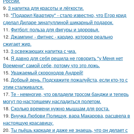
России.
9.
3 напитка для красоты и лёгкости.
10.
"Подарил Квартиру" - стало известно, что Егор крид
сделал Диларе зинатуллиной шикарный подарок.
11.
Фитбол: польза для фигуры и здоровья.
12.
Джампинг - фитнес - кардио, которое реально
сжигает жир.
13.
3 освежающих напитка с чиа.
14.
Я давно для себя решила не говорить "у Меня нет
Времени" самой себе, потому что это ложь.
15.
Уважаемый скороходов Андрей!
16.
Добрый день. Подскaжите пожалуйста, если кто-то с
этим сталкивался.
17.
Те - немногие, что овладели тросом банджи и теперь
могут по-настоящему насладиться полетом.
18.
Сколько времени нужно мышцам для роста.
19.
Внучка Любови Полищук, вара Макарова, расцвела в
настоящую красавицу.
20.
Ты пьёшь каркаде и даже не знаешь, что он делает с