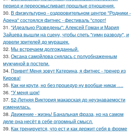
период и переосмысливает прошлые отношения.
30.
В физкультурно - оздоровительном центре "Родники -
Арена" состоялся фитнес - фестиваль "спорт!
31.
"Идеально Разведены": Алексей Гоман и Мария
Зайцева вышли на сцену, чтобы спеть "гимн разводу", и
довели зрителей до мурашек.
32.
Мы встречаем долгожданный.
33.
Оксана самойлова снялась с полуобнаженным
мужчиной в постели.
34.
Привет! Меня зовут Катерина, я фитнес - тренер из
Кирова!
35.
Как ни крути, но без процедур ну вообще никак ….
36.
"У меня шок!
37.
52-Летняя Виктория макарская до неузнаваемости
изменилась.
38.
Движение - жизнь! Банальная фраза, но на самом
деле она несёт в себе огромный смысл.
39.
Как тренируется, что ест и как держит себя в форме