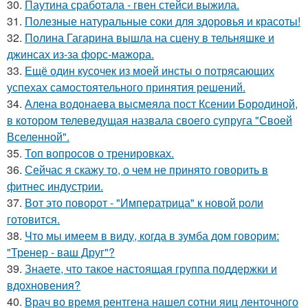
30.
Паутина сработала - гвен стейси выжила.
31.
Полезные натуральные соки для здоровья и красоты!
32.
Полина Гагарина вышла на сцену в тельняшке и
джинсах из-за форс-мажора.
33.
Ещё один кусочек из моей инсты о потрясающих
успехах самостоятельного принятия решений.
34.
Алена водонаева высмеяла пост Ксении Бородиной,
в котором телеведущая назвала своего супруга "Своей
Вселенной".
35.
Топ вопросов о тренировках.
36.
Сейчас я скажу то, о чем не принято говорить в
фитнес индустрии.
37.
Вот это поворот - "Императрица" к новой роли
готовится.
38.
Что мы имеем в виду, когда в зумба дом говорим:
"Тренер - ваш Друг"?
39.
Знаете, что такое настоящая группа поддержки и
вдохновения?
40.
Врач во время рентгена нашел сотни яиц ленточного