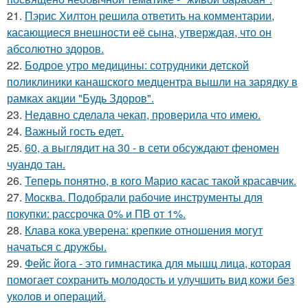
21.
Пэрис Хилтон решила ответить на комментарии,
касающиеся внешности её сына, утверждая, что он
абсолютно здоров.
22.
Бодрое утро медицины: сотрудники детской
поликлиники канашского медцентра вышли на зарядку в
рамках акции "Будь Здоров".
23.
Недавно сделала чекап, проверила что имею.
24.
Важный гость едет.
25.
60, а выглядит на 30 - в сети обсуждают феномен
чуандо тан.
26.
Теперь понятно, в кого Марио касас такой красавчик.
27.
Москва. Подобрали рабочие инструменты для
покупки: рассрочка 0% и ПВ от 1%.
28.
Клава кока уверена: крепкие отношения могут
начаться с дружбы.
29.
Фейс йога - это гимнастика для мышц лица, которая
помогает сохранить молодость и улучшить вид кожи без
уколов и операций.