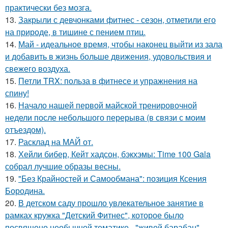
практически без мозга.
13.
Закрыли с девчонками фитнес - сезон, отметили его
на природе, в тишине с пением птиц.
14.
Май - идеальное время, чтобы наконец выйти из зала
и добавить в жизнь больше движения, удовольствия и
свежего воздуха.
15.
Петли TRX: польза в фитнесе и упражнения на
спину!
16.
Начало нашей первой майской тренировочной
недели после небольшого перерыва (в связи с моим
отъездом).
17.
Расклад на МАЙ от.
18.
Хейли бибер, Кейт хадсон, бэкхэмы: Time 100 Gala
собрал лучшие образы весны.
19.
"Без Крайностей и Самообмана": позиция Ксения
Бородина.
20.
В детском саду прошло увлекательное занятие в
рамках кружка "Детский Фитнес", которое было
посвящено необычной тематике - "живой барабан".