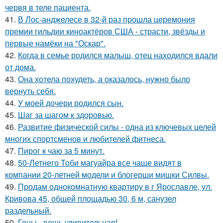
червя в теле пациента.
41.
В Лос-анджелесе в 32-й раз прошла церемония
премии гильдии киноактёров США - страсти, звёзды и
первые намёки на "Оскар".
42.
Когда в семье родился малыш, отец находился вдали
от дома.
43.
Она хотела похудеть, а оказалось, нужно было
вернуть себя.
44.
У моей дочери родился сын.
45.
Шаг за шагом к здоровью.
46.
Развитие физической силы - одна из ключевых целей
многих спортсменов и любителей фитнеса.
47.
Пирог к чаю за 5 минут.
48.
50-Летнего Тоби магуайра все чаще видят в
компании 20-летней модели и блогерши мишки Силвы.
49.
Продам однокомнатную квартиру в г Ярославле, ул.
Кривова 45, общей площадью 30, 6 м, санузел
раздельный.
50.
Гены - вещь удивительная!