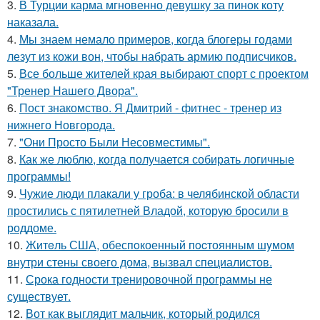
3.
В Турции карма мгновенно девушку за пинок коту
наказала.
4.
Мы знаем немало примеров, когда блогеры годами
лезут из кожи вон, чтобы набрать армию подписчиков.
5.
Все больше жителей края выбирают спорт с проектом
"Тренер Нашего Двора".
6.
Пост знакомство. Я Дмитрий - фитнес - тренер из
нижнего Новгорода.
7.
"Они Просто Были Несовместимы".
8.
Как же люблю, когда получается собирать логичные
программы!
9.
Чужие люди плакали у гроба: в челябинской области
простились с пятилетней Владой, которую бросили в
роддоме.
10.
Житeль США, обеспoкоенный пocтоянным шyмом
внутри стены своего дома, вызвал специалистов.
11.
Срока годности тренировочной программы не
существует.
12.
Вот как выглядит мальчик, который родился