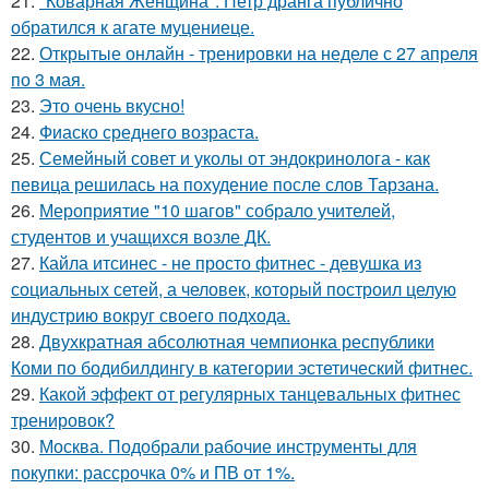
21.
"Коварная Женщина": Петр дранга публично
обратился к агате муцениеце.
22.
Открытые онлайн - тренировки на неделе с 27 апреля
по 3 мая.
23.
Это очень вкусно!
24.
Фиаско среднего возраста.
25.
Семейный совет и уколы от эндокринолога - как
певица решилась на похудение после слов Тарзана.
26.
Мероприятие "10 шагов" собрало учителей,
студентов и учащихся возле ДК.
27.
Кайла итсинес - не просто фитнес - девушка из
социальных сетей, а человек, который построил целую
индустрию вокруг своего подхода.
28.
Двухкратная абсолютная чемпионка республики
Коми по бодибилдингу в категории эстетический фитнес.
29.
Какой эффект от регулярных танцевальных фитнес
тренировок?
30.
Москва. Подобрали рабочие инструменты для
покупки: рассрочка 0% и ПВ от 1%.