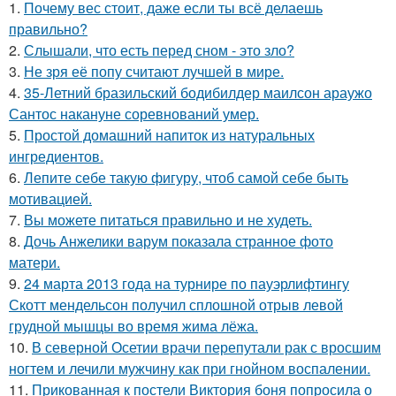
1.
Почему вес стоит, даже если ты всё делаешь
правильно?
2.
Слышали, что есть перед сном - это зло?
3.
Не зря её попу считают лучшей в мире.
4.
35-Летний бразильский бодибилдер маилсон араужо
Сантос накануне соревнований умер.
5.
Простой домашний напиток из натуральных
ингредиентов.
6.
Лепите себе такую фигуру, чтоб самой себе быть
мотивацией.
7.
Вы можете питаться правильно и не худеть.
8.
Дочь Анжелики варум показала странное фото
матери.
9.
24 марта 2013 года на турнире по пауэрлифтингу
Скотт мендельсон получил сплошной отрыв левой
грудной мышцы во время жима лёжа.
10.
В северной Осетии врачи перепутали рак с вросшим
ногтем и лечили мужчину как при гнойном воспалении.
11.
Прикованная к постели Виктория боня попросила о