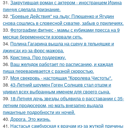
31.
Закрутившая роман с актером - иностранцем Ирина
пинчук сделала признание.
32.
"Боевые Действия" на льду: Плющенко и Ягудин
снова сошлись в словесной схватке, забыв о приличиях.
33.
Фотографии фитнес - мамы с кубиками пресса на 9
месяце беременности взорвали сеть.
34.
Полина Гагарина вышла на сцену в тельняшке и
джинсах из-за форс-мажора.
35.
Кристина. Про поддержку.
36.
Ваш желудок работает по расписанию, и каждая
пища переваривается с разной скоростью.
37.
Моя свекровь - настоящая "Королева Чистоты".
38.
43-Летний шоумен Гоген Солнцев стал отцом и
удивил всех выбранным именем для своего сына.
39.
18-Летняя дочь звезды объявила о расставании с 35-
летним продюсером, но мать внезапно выдала
пикантные подробности их ночей.
40.
Дорога. Это жизнь.
41.
Настасья самбурская к врачам из-за жуткой причины