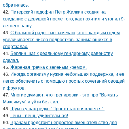
обратилась.
42.
Питерский педофил Пётр Жилкин сходил на
свидание с девушкой после того, как похитил и утопил 9-
летнего пашу.
43.
С большой радостью замечаю, что с каждым годом
увеличивается число подростков, занимающихся в
спортзалах.
44.
Берлин шаг к реальному гендерному равенству
сделал.
45.
Жареная гречка с зеленым кремом.
46.
Иногда организму нужна небольшая поддержка, и ее
легко обеспечить с помощью простых сочетаний овощей
и фруктов.
47.
Многие думают, что тренировки - это про "Выжать
Максимум" и уйти без сил.
48.
Шум в ушах редко "Просто так появляется".
49.
Гены - вещь удивительная!
50.
Врачам предстоит непростое вмешательство для