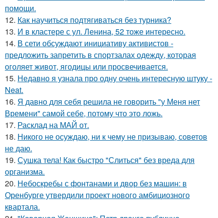
помощи.
12.
Как научиться подтягиваться без турника?
13.
И в кластере с ул. Ленина, 52 тоже интересно.
14.
В сети обсуждают инициативу активистов -
предложить запретить в спортзалах одежду, которая
оголяет живот, ягодицы или просвечивается.
15.
Недавно я узнала про одну очень интересную штуку -
Neat.
16.
Я давно для себя решила не говорить "у Меня нет
Времени" самой себе, потому что это ложь.
17.
Расклад на МАЙ от.
18.
Никого не осуждаю, ни к чему не призываю, советов
не даю.
19.
Сушка тела! Как быстро "Слиться" без вреда для
организма.
20.
Небоскребы с фонтанами и двор без машин: в
Оренбурге утвердили проект нового амбициозного
квартала.