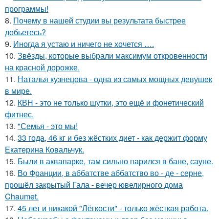
программы!
8.
Почему в нашей студии вы результата быстрее
добьетесь?
9.
Иногда я устаю и ничего не хочется ….
10.
Звёзды, которые выбрали максимум откровенности
на красной дорожке.
11.
Наталья кузнецова - одна из самых мощных девушек
в мире.
12.
КВН - это не только шутки, это ещё и фонетический
фитнес.
13.
"Семья - это мы!
14.
33 года, 46 кг и без жёстких диет - как держит форму
Екатерина Ковальчук.
15.
Были в аквапарке, там сильно парился в бане, сауне.
16.
Во Франции, в аббатстве аббатство во - де - серне,
прошёл закрытый Гала - вечер ювелирного дома
Chaumet.
17.
45 лет и никакой "Лёгкости" - только жёсткая работа.