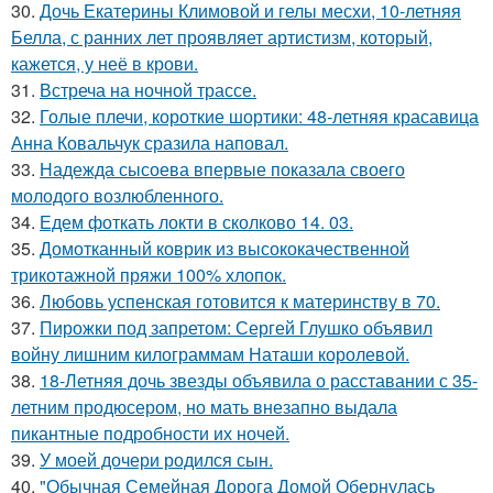
30.
Дочь Екатерины Климовой и гелы месхи, 10-летняя
Белла, с ранних лет проявляет артистизм, который,
кажется, у неё в крови.
31.
Встреча на ночной трассе.
32.
Голые плечи, короткие шортики: 48-летняя красавица
Анна Ковальчук сразила наповал.
33.
Надежда сысоева впервые показала своего
молодого возлюбленного.
34.
Едем фоткать локти в сколково 14. 03.
35.
Домотканный коврик из высококачественной
трикотажной пряжи 100% хлопок.
36.
Любовь успенская готовится к материнству в 70.
37.
Пирожки под запретом: Сергей Глушко объявил
войну лишним килограммам Наташи королевой.
38.
18-Летняя дочь звезды объявила о расставании с 35-
летним продюсером, но мать внезапно выдала
пикантные подробности их ночей.
39.
У моей дочери родился сын.
40.
"Обычная Семейная Дорога Домой Обернулась