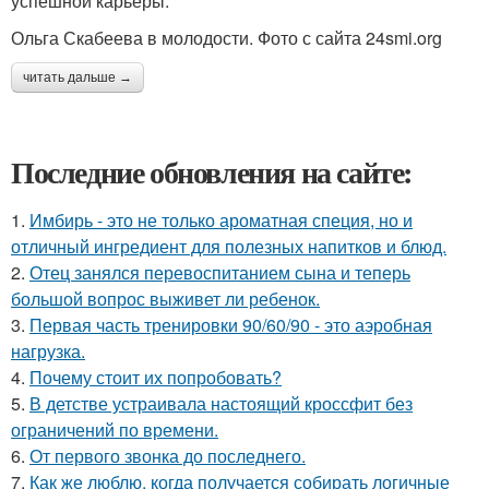
успешной карьеры.
Ольга Скабеева в молодости. Фото с сайта 24smi.org
читать дальше →
Последние обновления на сайте:
1.
Имбирь - это не только ароматная специя, но и
отличный ингредиент для полезных напитков и блюд.
2.
Отец занялся перевоспитанием сына и теперь
большой вопрос выживет ли ребенок.
3.
Первая часть тренировки 90/60/90 - это аэробная
нагрузка.
4.
Почему стоит их попробовать?
5.
В детстве устраивала настоящий кроссфит без
ограничений по времени.
6.
От первого звонка до последнего.
7.
Как же люблю, когда получается собирать логичные