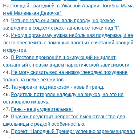
Настоящей Трагедией: в Ужасной Аварии Погибла Мама
и её Маленькая Девочка".
41.
Четыре года они скрывали правду, но резкое
заявление в соцсетях расставило все точки над "i".
42.
Иногда организму нужна небольшая поддержка, и ее
легко обеспечить с помощью простых сочетаний овощей
и фруктов.
43.
В Ростове произошёл шокирующий инцидент,
связанный с новым видом наркотической зависимости.
44.
Не могу снизить вес на низкоуглеводке: похудение
только на белке без жиров.
45.
Татуировки под наркозом - новый тренд.
46.
Родители потеряли надежду на внуков, но это не
остановило их дочь.
47.
Гены - вещь удивительная!
48.
Врачам предстоит непростое вмешательство для
школьницы с редкой особенностью.
49.
Проект "Народный Тренер" успешно зарекомендовал