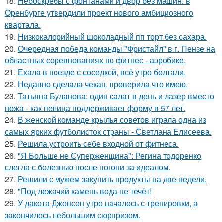
18.
Небоскребы с фонтанами и двор без машин: в
Оренбурге утвердили проект нового амбициозного
квартала.
19.
Низкокалорийный шоколадный пп торт без сахара.
20.
Очередная победа команды "Фристайл" в г. Пензе на
областных соревнованиях по фитнес - аэробике.
21.
Ехала в поезде с соседкой, всё утро болтали.
22.
Недавно сделала чекап, проверила что имею.
23.
Татьяна Буланова: один салат в день и лазер вместо
ножа - как певица поддерживает форму в 57 лет.
24.
В женской команде крылья советов играла одна из
самых ярких футболисток страны - Светлана Елисеева.
25.
Решила устроить себе входной от фитнеса.
26.
"Я Больше не Суперженщина": Регина тодоренко
слегла с болезнью после погони за идеалом.
27.
Решили с мужем закупить продукты на две недели.
28.
"Под лежачий камень вода не течёт!
29.
У дакота Джонсон утро началось с тренировки, а
закончилось небольшим сюрпризом.