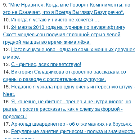
9.
"Мне Нравится, Когда мне Говорят Комплименты, но
это не Означает, что я Всегда Выгляжу Безупречно".
10.
Иногда я устаю и ничего не хочется ….
11.
24 марта 2013 года на турнире по пауэрлифтингу
Скотт мендельсон получил сплошной отрыв левой
грудной мышцы во время жима лёжа.
12.
Наталья кузнецова - одна из самых мощных девушек
в мире.
13.
С - фитнес, всех приветствую!
14.
Виктория Складчикова откровенно рассказала со
сцены о разводе с состоятельным супругом.
15.
Недавно я узнала про одну очень интересную штуку -
Neat.
16.
Я, конечно, не фитнес - тренер и не нутрициолог, но
раз вы просите рассказать, как я слежу за формой -
поделюсь!
17.
Арнольд шварценеггер - об отжиманиях на брусьях.
18.
Регулярные занятия фитнесом - польза и значимость
для человека.