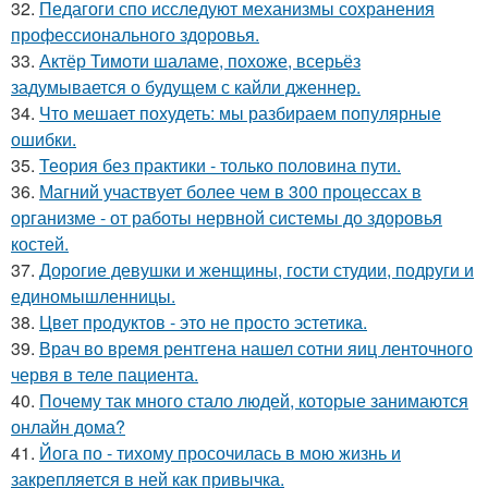
32.
Педагоги спо исследуют механизмы сохранения
профессионального здоровья.
33.
Актёр Тимоти шаламе, похоже, всерьёз
задумывается о будущем с кайли дженнер.
34.
Что мешает похудеть: мы разбираем популярные
ошибки.
35.
Теория без практики - только половина пути.
36.
Магний участвует более чем в 300 процессах в
организме - от работы нервной системы до здоровья
костей.
37.
Дорогие девушки и женщины, гости студии, подруги и
единомышленницы.
38.
Цвет продуктов - это не просто эстетика.
39.
Врач во время рентгена нашел сотни яиц ленточного
червя в теле пациента.
40.
Почему так много стало людей, которые занимаются
онлайн дома?
41.
Йога по - тихому просочилась в мою жизнь и
закрепляется в ней как привычка.