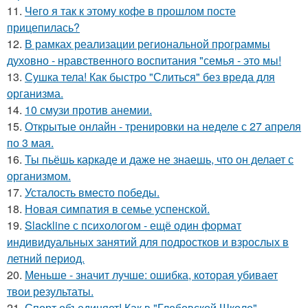
11.
Чего я так к этому кофе в прошлом посте
прицепилась?
12.
В рамках реализации региональной программы
духовно - нравственного воспитания "семья - это мы!
13.
Сушка тела! Как быстро "Слиться" без вреда для
организма.
14.
10 смузи против анемии.
15.
Открытые онлайн - тренировки на неделе с 27 апреля
по 3 мая.
16.
Ты пьёшь каркаде и даже не знаешь, что он делает с
организмом.
17.
Усталость вместо победы.
18.
Новая симпатия в семье успенской.
19.
Slackline с психологом - ещё один формат
индивидуальных занятий для подростков и взрослых в
летний период.
20.
Меньше - значит лучше: ошибка, которая убивает
твои результаты.
21.
Спорт объединяет! Как в "Глебовской Школе"