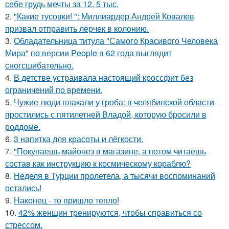
себе грудь мечты за 12, 5 тыс.
2.
"Какие тусовки! ": Миллиардер Андрей Ковалев
призвал отправить лерчек в колонию.
3.
Обладательница титула "Самого Красивого Человека
Мира" по версии People в 62 года выглядит
сногсшибательно.
4.
В детстве устраивала настоящий кроссфит без
ограничений по времени.
5.
Чужие люди плакали у гроба: в челябинской области
простились с пятилетней Владой, которую бросили в
роддоме.
6.
3 напитка для красоты и лёгкости.
7.
"Покупаешь майонез в магазине, а потом читаешь
состав как инструкцию к космическому кораблю?
8.
Неделя в Турции пролетела, а тысячи воспоминаний
остались!
9.
Наконец - то пришло тепло!
10.
42% женщин тренируются, чтобы справиться со
стрессом.