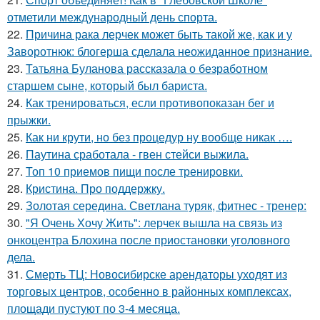
отметили международный день спорта.
22.
Причина рака лерчек может быть такой же, как и у
Заворотнюк: блогерша сделала неожиданное признание.
23.
Татьяна Буланова рассказала о безработном
старшем сыне, который был бариста.
24.
Как тренироваться, если противопоказан бег и
прыжки.
25.
Как ни крути, но без процедур ну вообще никак ….
26.
Паутина сработала - гвен стейси выжила.
27.
Топ 10 приемов пищи после тренировки.
28.
Кристина. Про поддержку.
29.
Золотая середина. Светлана туряк, фитнес - тренер:
30.
"Я Очень Хочу Жить": лерчек вышла на связь из
онкоцентра Блохина после приостановки уголовного
дела.
31.
Смерть ТЦ: Новосибирске арендаторы уходят из
торговых центров, особенно в районных комплексах,
площади пустуют по 3-4 месяца.