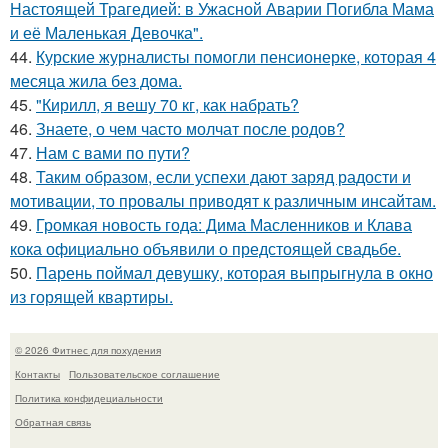
Настоящей Трагедией: в Ужасной Аварии Погибла Мама
и её Маленькая Девочка".
44.
Курские журналисты помогли пенсионерке, которая 4
месяца жила без дома.
45.
"Кирилл, я вешу 70 кг, как набрать?
46.
Знаете, о чем часто молчат после родов?
47.
Нам с вами по пути?
48.
Таким образом, если успехи дают заряд радости и
мотивации, то провалы приводят к различным инсайтам.
49.
Громкая новость года: Дима Масленников и Клава
кока официально объявили о предстоящей свадьбе.
50.
Парень поймал девушку, которая выпрыгнула в окно
из горящей квартиры.
© 2026 Фитнес для похудения
Контакты
Пользовательское соглашение
Политика конфидециальности
Обратная связь