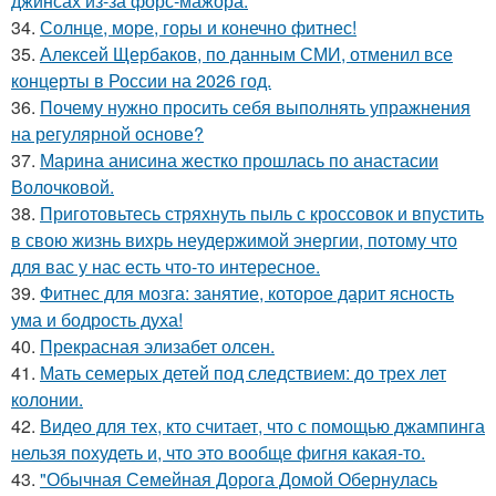
джинсах из-за форс-мажора.
34.
Солнце, море, горы и конечно фитнес!
35.
Алексей Щербаков, по данным СМИ, отменил все
концерты в России на 2026 год.
36.
Почему нужно просить себя выполнять упражнения
на регулярной основе?
37.
Марина анисина жестко прошлась по анастасии
Волочковой.
38.
Приготовьтесь стряхнуть пыль с кроссовок и впустить
в свою жизнь вихрь неудержимой энергии, потому что
для вас у нас есть что-то интересное.
39.
Фитнес для мозга: занятие, которое дарит ясность
ума и бодрость духа!
40.
Прекрасная элизабет олсен.
41.
Мать семерых детей под следствием: до трех лет
колонии.
42.
Видео для тех, кто считает, что с помощью джампинга
нельзя похудеть и, что это вообще фигня какая-то.
43.
"Обычная Семейная Дорога Домой Обернулась