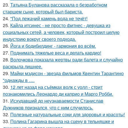
23.
Татьяна Буланова рассказала о безработном
старшем сыне, который был бариста.
24.
"Под лежачий камень вода не течёт!
25.
Кайла итсинес - не просто фитнес - девушка из
социальных сетей, а человек, который построил целую
индустрию вокруг своего подхода.
26.
Йога и бодибилдинг - гармония во всём.
27.
Поднимать тяжелые веса и делать кардио!
28.
Волочкова показала жертвы ради балета и случайно
раскрыла лишнее.
29.
Майки мэдисон - звезда фильмов Квентин Тарантино
"однажды в ….
30.
12 лет назад на съёмках волк с уолл - стрит
познакомились Леонардо ди каприо и Марго Робби.
31.
Исхудавший до неузнаваемости Станислав
Дужников признался, что с ним случилось.
32.
Полезные натуральные соки для здоровья и красоты!
33.
Полина Гагарина вышла на сцену в тельняшке и