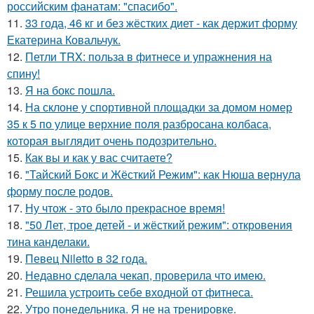
российским фанатам: "спасибо".
11.
33 года, 46 кг и без жёстких диет - как держит форму
Екатерина Ковальчук.
12.
Петли TRX: польза в фитнесе и упражнения на
спину!
13.
Я на бокс пошла.
14.
На склоне у спортивной площадки за домом номер
35 к 5 по улице верхние поля разбросана колбаса,
которая выглядит очень подозрительно.
15.
Как вы и как у вас считаете?
16.
"Тайский Бокс и Жёсткий Режим": как Нюша вернула
форму после родов.
17.
Ну чтож - это было прекрасное время!
18.
"50 Лет, трое детей - и жёсткий режим": откровения
тина канделаки.
19.
Певец Niletto в 32 года.
20.
Недавно сделала чекап, проверила что имею.
21.
Решила устроить себе входной от фитнеса.
22.
Утро понедельника. Я не на тренировке.