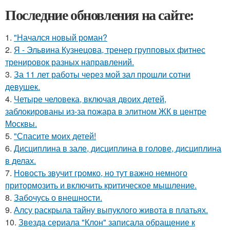
Последние обновления на сайте:
1.
"Начался новый роман?
2.
Я - Эльвина Кузнецова, тренер групповых фитнес
тренировок разных направлений.
3.
За 11 лет работы через мой зал прошли сотни
девушек.
4.
Четыре человека, включая двоих детей,
заблокированы из-за пожара в элитном ЖК в центре
Москвы.
5.
"Спасите моих детей!
6.
Дисциплина в зале, дисциплина в голове, дисциплина
в делах.
7.
Новость звучит громко, но тут важно немного
притормозить и включить критическое мышление.
8.
Забочусь о внешности.
9.
Алсу раскрыла тайну выпуклого живота в платьях.
10.
Звезда сериала "Клон" записала обращение к