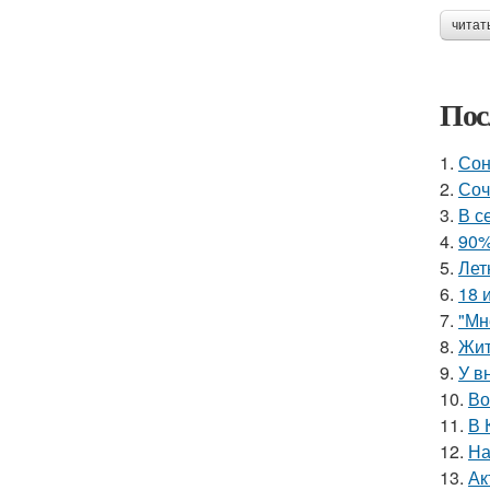
читат
Пос
1.
Сон
2.
Соч
3.
В с
4.
90%
5.
Лет
6.
18 
7.
"Мн
8.
Жит
9.
У в
10.
Во
11.
В 
12.
На
13.
Ак