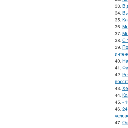
33.
В 
34.
Вы
35.
Кл
36.
Мо
37.
Мн
38.
С 
39.
По
интен
40.
На
41.
Фи
42.
Ре
восст
43.
Хе
44.
Ко
45.
- 
46.
24
челов
47.
Ок