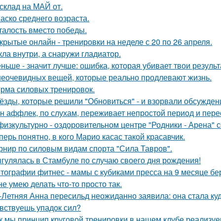
склад на МАЙ от.
аско среднего возраста.
талость вместо победы.
крытые онлайн - тренировки на неделе с 20 по 26 апреля.
кла внутри, а снаружи гладиатор.
ньше - значит лучше: ошибка, которая убивает твои результ
неочевидных вещей, которые реально продлевают жизнь.
рма силовых тренировок.
ёзды, которые решили "Обновиться" - и взорвали обсужден
н аффлек, по слухам, переживает непростой период и пе
физкультурно - оздоровительном центре "Родники - Арена" с
перь понятно, в кого Марио касас такой красавчик.
рнир по силовым видам спорта "Сила Тавров".
гулялась в Стамбуле по случаю своего дня рождения!
тографии фитнес - мамы с кубиками пресса на 9 месяце бе
не умею делать что-то просто так.
-Летняя Анна пересильд неожиданно заявила: она стала куд
вствуешь упадок сил?
к мы принцип круговой тренировки в нашем клубе реализуе