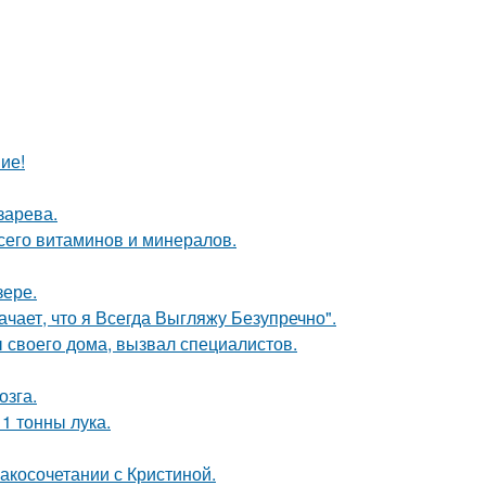
ие!
зарева.
сего витаминов и минералов.
зере.
чает, что я Всегда Выгляжу Безупречно".
своего дома, вызвал специалистов.
озга.
1 тонны лука.
косочетании с Кристиной.