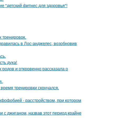
е "детский фитнес для здоровья"!
х тренировок.
правилась в Лос-анджелес, возобновив
сь.
сть духа!
х родов и откровенно рассказала о
я.
 время тренировки скончался.
рфофобией - расстройством, при котором
 с джиганом, назвав этот период крайне