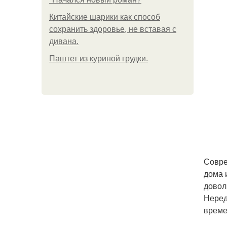
Китайские шарики как способ
сохранить здоровье, не вставая с
дивана.
Паштет из куриной грудки.
Совре
дома 
довол
Неред
време