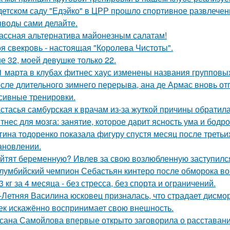
детском саду "Едэйко" в ЦРР прошло спортивное развлечени
воды сами делайте.
ассная альтернатива майонезным салатам!
я свекровь - настоящая "Королева Чистоты".
е 32, моей девушке только 22.
1 марта в клубах фитнес хаус изменены названия групповы
сле длительного зимнего перерыва, ана де Армас вновь от
сивные тренировки.
стасья самбурская к врачам из-за жуткой причины обратила
тнес для мозга: занятие, которое дарит ясность ума и бодро
гина тодоренко показала фигуру спустя месяц после третьи
ановлении.
йтят беременную? Ивлев за свою возлюбленную заступилс
лумбийский чемпион Себастьян кинтеро после обморока во
13 кг за 4 месяца - без стресса, без спорта и ограничений.
-Летняя Василина юсковец призналась, что страдает дисмо
ек искажённо воспринимает свою внешность.
сана Самойлова впервые открыто заговорила о расставании