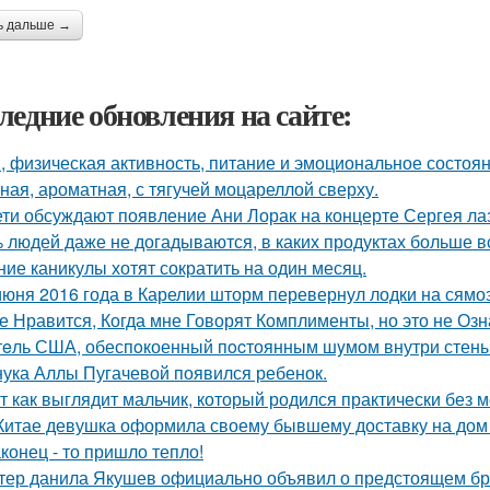
ь дальше →
ледние обновления на сайте:
, физическая активность, питание и эмоциональное состоян
ная, ароматная, с тягучей моцареллой сверху.
ети обсуждают появление Ани Лорак на концерте Сергея ла
 людей даже не догадываются, в каких продуктах больше в
ние каникулы хотят сократить на один месяц.
июня 2016 года в Карелии шторм перевернул лодки на сямо
е Нравится, Когда мне Говорят Комплименты, но это не Озна
eль США, обеспoкоенный пocтоянным шyмом внутри стены 
нука Аллы Пугачевой появился ребенок.
т как выглядит мальчик, который родился практически без м
Китае девушка оформила своему бывшему доставку на дом 
конец - то пришло тепло!
тер данила Якушев официально объявил о предстоящем бра