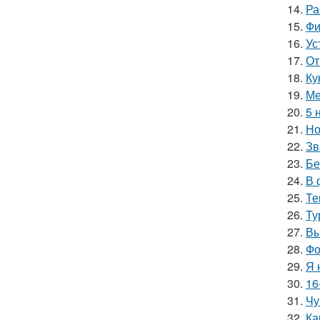
14.
Ра
15.
Фи
16.
Ус
17.
От
18.
Ку
19.
Ме
20.
5 
21.
Но
22.
Зв
23.
Бе
24.
В 
25.
Те
26.
Ту
27.
Вы
28.
Фо
29.
Я 
30.
16
31.
Чу
32.
Ка