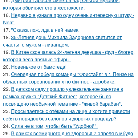
15.
Дмитрий Тарасов смеется над Ольгой Бузовой,
которая обвиняет его в жестокости.
16.
Недавно я узнала про одну очень интересную штуку -
Neat.
17.
"Сказка лож, лда в ней намек.
18.
35-Летняя дочь Михаила Задорнова светится от
счастья с мужем - ливанцем.
19.
В Китае скончалась 24-летняя девушка - фуд - блогер,
которая вела прямые эфиры.
20.
Новенькое от бамстеда!
21.
Очередная победа команды "Фристайл" в г. Пензе на
областных соревнованиях по фитнес - аэробике.
22.
В детском саду прошло увлекательное занятие в
рамках кружка "Детский Фитнес", которое было
посвящено необычной тематике - "живой барабан".
23.
Просыпаетесь с отёками на лице и хотите привести
себя в порядок без салонов и дорогих процедур?
24.
Сила не в том, чтобы быть "Удобной".
25.
В рамках всемирного дня здоровья 7 апреля в мбудо