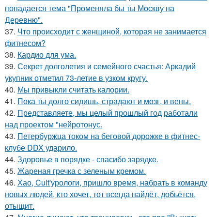
попадается тема "Променяла бы ты Москву на
Деревню".
37.
Что происходит с женщиной, которая не занимается
фитнесом?
38.
Кардио для ума.
39.
Секрет долголетия и семейного счастья: Аркадий
укупник отметил 73-летие в узком кругу.
40.
Мы привыкли считать калории.
41.
Пока ты долго сидишь, страдают и мозг, и вены.
42.
Представляете, мы целый прошлый год работали
над проектом "нейротонус.
43.
Петербуржца током на беговой дорожке в фитнес-
клубе DDX ударило.
44.
Здоровье в порядке - спасибо зарядке.
45.
Жареная гречка с зеленым кремом.
46.
Хао, Cult'урологи, пришло время, набрать в команду
новых людей, кто хочет, тот всегда найдёт, добьётся,
отыщит.