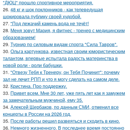
"ДЮЦ" прошло спортивное мероприятия.
26.
48 кг и шок поклонников - как телеведущая
шокировала публику своей худобой.
27.
"Под лежачий камень вода не течёт!
28.
Меня зовут Мария, я фитнес - тренер с медицинским
образованием!
29.
Турнир по силовым видам спорта "Сила Тавров".
30.
Ольга картункова, известная своим юмористическим
талантом, впервые испытала радость материнства в
новой роли - роли бабушки.
31.
"Отвезу Тебя к Тренеру, он Тебя Починит": почему
зал не лечит РПП и что я могу сделать на самом деле.
32.
Кристина. Про поддержку.
33.
Привет всем. Мне 30 лет, уже пять лет как я замужем
за замечательным мужчиной, ему 35.
34.
Алексей Щербаков, по данным СМИ, отменил все
концерты в России на 2026 год.
35.
После работы решил развеяться и сходить в кино.
36.
Немного жизненного. В последнее время постоянно