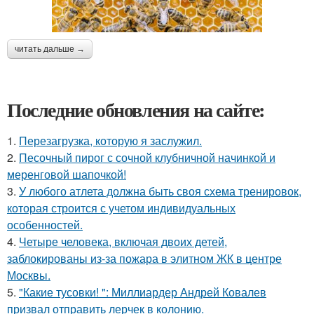
читать дальше →
Последние обновления на сайте:
1.
Перезагрузка, которую я заслужил.
2.
Песочный пирог с сочной клубничной начинкой и
меренговой шапочкой!
3.
У любого атлета должна быть своя схема тренировок,
которая строится с учетом индивидуальных
особенностей.
4.
Четыре человека, включая двоих детей,
заблокированы из-за пожара в элитном ЖК в центре
Москвы.
5.
"Какие тусовки! ": Миллиардер Андрей Ковалев
призвал отправить лерчек в колонию.