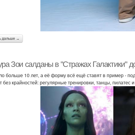
ь дальше →
ура Зои салданы в "Стражах Галактики" д
о больше 10 лет, а её форму всё ещё ставят в пример - по
т без крайностей: регулярные тренировки, танцы, пилатес и