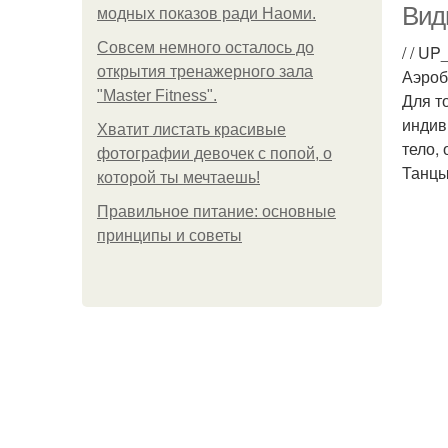
Вид
модных показов ради Наоми.
Совсем немного осталось до
/ / UP_
открытия тренажерного зала
Аэроб
"Master Fitness".
Для т
индив
Хватит листать красивые
тело,
фотографии девочек с попой, о
Танц
которой ты мечтаешь!
Правильное питание: основные
принципы и советы