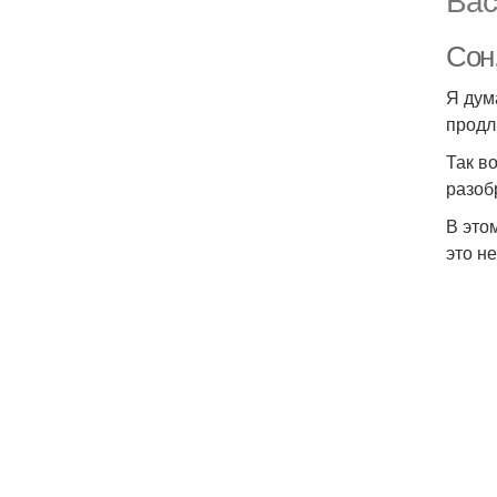
Сон
Я дум
продл
Так в
разоб
В это
это н