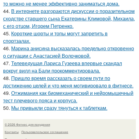
то можно не менее эффективно заниматься дома.
44.
В интернете разгораются дискуссии о поразительном
сходстве старшего сына Екатерины Климовой, Михаила,
с его отцом, Игорем Петренко.
45.
Короткие шорты и топы могут запретить в
спортзалах.
46.
Марина анисина высказалась предельно откровенно
о ситуации с Анастасией Волочковой.
47.
Телеведущая Лариса Гузеева впервые скандал
вокруг вилл на Бали прокомментировала.
48.
Пришло время рассказать о своем пути по
достижению целей и что меня мотивировало в фитнесе.
49.
Отжимания как биомеханический и нейромышечный
тест плечевого пояса и корпуса.
50.
Мы привыкли сразу тянуться к таблеткам.
© 2026 Фитнес для похудения
Контакты
Пользовательское соглашение