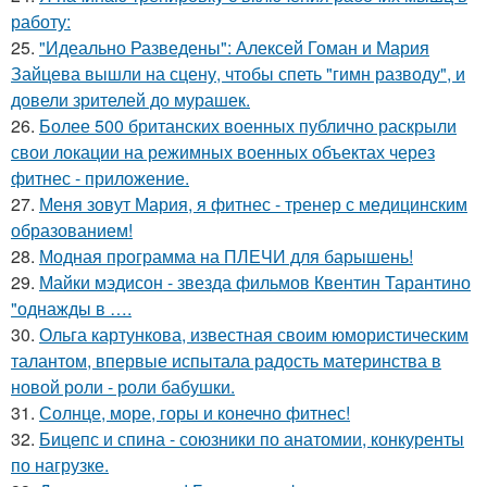
работу:
25.
"Идеально Разведены": Алексей Гоман и Мария
Зайцева вышли на сцену, чтобы спеть "гимн разводу", и
довели зрителей до мурашек.
26.
Более 500 британских военных публично раскрыли
свои локации на режимных военных объектах через
фитнес - приложение.
27.
Меня зовут Мария, я фитнес - тренер с медицинским
образованием!
28.
Модная программа на ПЛЕЧИ для барышень!
29.
Майки мэдисон - звезда фильмов Квентин Тарантино
"однажды в ….
30.
Ольга картункова, известная своим юмористическим
талантом, впервые испытала радость материнства в
новой роли - роли бабушки.
31.
Солнце, море, горы и конечно фитнес!
32.
Бицепс и спина - союзники по анатомии, конкуренты
по нагрузке.