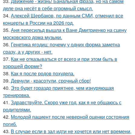
33.
Движение - жизнь! Банальная фраза, но на самом
деле она несёт в себе огромный смысл.
34.
Алексей Щербаков, по данным СМИ, отменил все
концерты в России на 2026 год.
35.
Аня пересильд вышла к Ване Дмитриенко на сцену
московского дома музыки.
36.
Генетика ягодиц: почему у одних форма заметна
сразу, а у других - нет.
37.
Как не отказываться от всего и при этом быть в
хорошей форме?
38.
Как я после родов похудела.
39.
Девчули - красотули, срочный сбор!
40.
Это будет гораздо приятнее, чем изнуряющая
тренировка.
41.
Здравствуйте. Скоро уже год, как я не общаюсь с
родителями.
42.
Молодой пациент после неверной оценки состояния
погиб.
43.
В случае если в зал идти не хочется или нет времени,