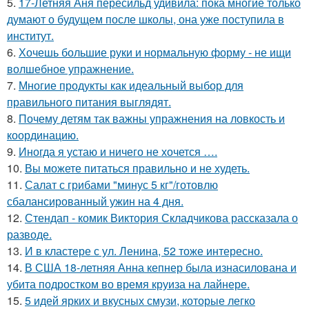
5.
17-Летняя Аня пересильд удивила: пока многие только
думают о будущем после школы, она уже поступила в
институт.
6.
Хочешь большие руки и нормальную форму - не ищи
волшебное упражнение.
7.
Многие продукты как идеальный выбор для
правильного питания выглядят.
8.
Почему детям так важны упражнения на ловкость и
координацию.
9.
Иногда я устаю и ничего не хочется ….
10.
Вы можете питаться правильно и не худеть.
11.
Салат с грибами "минус 5 кг"/готовлю
сбалансированный ужин на 4 дня.
12.
Стендап - комик Виктория Складчикова рассказала о
разводе.
13.
И в кластере с ул. Ленина, 52 тоже интересно.
14.
В США 18-летняя Анна кепнер была изнасилована и
убита подростком во время круиза на лайнере.
15.
5 идей ярких и вкусных смузи, которые легко