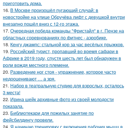
приготовить дома.
16.
В Москве произошёл пугающий случай: в
новостройке на улице Обручёва лифт с девушкой внутри
внезапно пошёл вниз с 12-го этажа.
17.
Очередная победа команды "Фристайл" в г. Пензе на
областных соревнованиях по фитнес - аэробике.
18.
Кенгу джампс: стальной кор за час весёлых прыжков.
19.
Российский турист, пропавший во время сафари в
Африке в 2019 году, спустя шесть лет был обнаружен в
роли вождя местного племени.
20.
Разведение ног стоя - упражнение, которое часто
недооценивают … а зря.
21.
Набор в театральную студию для взрослых, осталось
3 места!
22.
Ирина шейк архивные фото из своей молодости
показала.
23.
Библиотекари для пожилых занятие по
фейсбилдингу провели.
24.
Я начинаю тренировку с включения рабочих мышц в