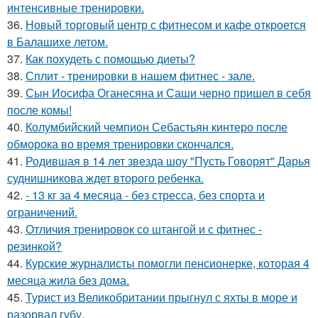
интенсивные тренировки.
36.
Новый торговый центр с фитнесом и кафе откроется
в Балашихе летом.
37.
Как похудеть с помощью диеты?
38.
Сплит - тренировки в нашем фитнес - зале.
39.
Сын Иосифа Оганесяна и Саши черно пришел в себя
после комы!
40.
Колумбийский чемпион Себастьян кинтеро после
обморока во время тренировки скончался.
41.
Родившая в 14 лет звезда шоу "Пусть Говорят" Дарья
суднишникова ждет второго ребенка.
42.
- 13 кг за 4 месяца - без стресса, без спорта и
ограничений.
43.
Отличия тренировок со штангой и с фитнес -
резинкой?
44.
Курские журналисты помогли пенсионерке, которая 4
месяца жила без дома.
45.
Турист из Великобритании прыгнул с яхты в море и
разорвал губу.