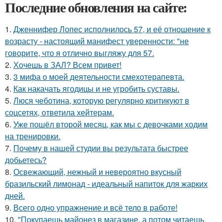
Последние обновления на сайте:
1.
Дженнифер Лопес исполнилось 57, и её отношение к
возрасту - настоящий манифест уверенности: "не
говорите, что я отлично выгляжу для 57.
2.
Хочешь в ЗАЛ? Всем привет!
3.
3 мифа о моей деятельности смехотерапевта.
4.
Как накачать ягодицы и не угробить суставы.
5.
Люся чеботина, которую регулярно критикуют в
соцсетях, ответила хейтерам.
6.
Уже пошёл второй месяц, как мы с девочками ходим
на тренировки.
7.
Почему в нашей студии вы результата быстрее
добьетесь?
8.
Освежающий, нежный и невероятно вкусный
бразильский лимонад - идеальный напиток для жарких
дней.
9.
Всего одно упражнение и всё тело в работе!
10.
"Покупаешь майонез в магазине, а потом читаешь