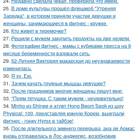
24.
Недавно сделала чекап, проверила что имею.
25.
В доме культуры прошёл флешмоб "Утреняя
Зарядка", в котором приняли участие девушки и
женщины, занимающиеся в фитнес - кружке.
26.
Кто живет в теремочке?
27.
Решили с мужем закупить продукты на две недели.
28.
Фотографии фитнес - мамы с кубиками пресса на 9
месяце беременности взорвали сеть.
29.
52-Летняя Виктория макарская до неузнаваемости
изменилась.
30.
Я ху. Ею.
31.
Зачем качать грудные мышцы девушке?
32.
После праздников многие женщины пишут мне:
33.
"Прям тетушка. С таким мужем - неудивительно!
34.
Minho из Shinee и атлет Hong Beom Seok из шоу
Physical: 100, представляя южную Корею, выиграли
фитнес - гонку Hyrox в тайбэе!
35.
После длительного зимнего перерыва, ана де Армас
вновь отправилась в Лос-анджелес, возобновив