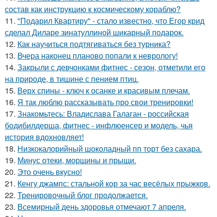
состав как инструкцию к космическому кораблю?
11.
"Подарил Квартиру" - стало известно, что Егор крид
сделал Диларе зинатуллиной шикарный подарок.
12.
Как научиться подтягиваться без турника?
13.
Вчера наконец планово попали к неврологу!
14.
Закрыли с девчонками фитнес - сезон, отметили его
на природе, в тишине с пением птиц.
15.
Верх спины - ключ к осанке и красивым плечам.
16.
Я так люблю рассказывать про свои тренировки!
17.
Знакомьтесь: Владислава Галаган - российская
бодибилдерша, фитнес - инфлюенсер и модель, чья
история вдохновляет!
18.
Низкокалорийный шоколадный пп торт без сахара.
19.
Минус отеки, морщины и прыщи.
20.
Это очень вкусно!
21.
Кенгу джампс: стальной кор за час весёлых прыжков.
22.
Тренировочный блог продолжается.
23.
Всемирный день здоровья отмечают 7 апреля.