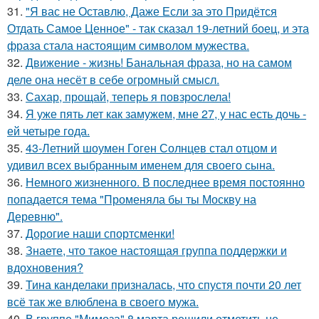
31.
"Я вас не Оставлю, Даже Если за это Придётся
Отдать Самое Ценное" - так сказал 19-летний боец, и эта
фраза стала настоящим символом мужества.
32.
Движение - жизнь! Банальная фраза, но на самом
деле она несёт в себе огромный смысл.
33.
Сахар, прощай, теперь я повзрослела!
34.
Я уже пять лет как замужем, мне 27, у нас есть дочь -
ей четыре года.
35.
43-Летний шоумен Гоген Солнцев стал отцом и
удивил всех выбранным именем для своего сына.
36.
Немного жизненного. В последнее время постоянно
попадается тема "Променяла бы ты Москву на
Деревню".
37.
Дорогие наши спортсменки!
38.
Знаете, что такое настоящая группа поддержки и
вдохновения?
39.
Тина канделаки призналась, что спустя почти 20 лет
всё так же влюблена в своего мужа.
40.
В группе "Мимоза" 8 марта решили отметить не