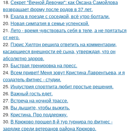
18.
Секрет "Вечной Девочки": как Оксана Самойлова
возвращает форму после родов в 37 лет.
19.
Ехала в поезде с соседкой, всё утро болтали.
20.
Новая симпатия в семье успенской.
21.
Лето - время чувствовать себя в теле, а не прятаться
от него.
22.
Пэрис Хилтон решила ответить на комментарии,
касающиеся внешности её сына, утверждая, что он
абсолютно здоров.
23.
Быстрая тренировка на пресс.
24.
Всем привет! Меня зовут Кристина Лаврентьева, и я
создатель фитнес - студии.
25.
Индустрия спортпита любит простые решения.
26.
Важный гость едет.
27.
Встреча на ночной трассе.
28.
Вы дышите, чтобы выжить.
29.
Кристина. Про поддержку.
30.
В Крюково прошел 8-й тур турнира по фитнес -
зарядке среди ветеранов района Крюково.