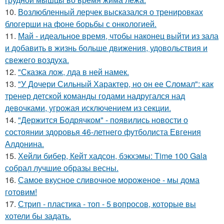
10.
Возлюбленный лерчек высказался о тренировках
блогерши на фоне борьбы с онкологией.
11.
Май - идеальное время, чтобы наконец выйти из зала
и добавить в жизнь больше движения, удовольствия и
свежего воздуха.
12.
"Сказка лож, лда в ней намек.
13.
"У Дочери Сильный Характер, но он ее Сломал": как
тренер детской команды годами надругался над
девочками, угрожая исключением из секции.
14.
"Держится Бодрячком" - появились новости о
состоянии здоровья 46-летнего футболиста Евгения
Алдонина.
15.
Хейли бибер, Кейт хадсон, бэкхэмы: Time 100 Gala
собрал лучшие образы весны.
16.
Самое вкусное сливочное мороженое - мы дома
готовим!
17.
Стрип - пластика - топ - 5 вопросов, которые вы
хотели бы задать.