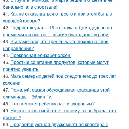
банально, а. в спортзале!
41.
Как не отказываться от всего и при этом быть в
хорошей форме?
42.
Подросток упал с 16-го этажа в Домодедово во
время мытья окон и … выжил благодаря сугробу.
43.
Вы замечали, что тренер часто похож на свои
направления?
44.
Прекрасная элизабет олсен.
45.
Простые сочетания продуктов, которые могут
приятно удивить.
46.
Мать семерых детей под следствием: до трех лет
колонии.
47.
Пожалуй, самая обсуждаемая красавица этой
олимпиады - Эйлин Гу.
48.
Что поможет ребенку расти здоровым?
49.
Ну что созрел мой ответ: почему ты выбрала этот
фитнес?
50.
Продается уютная двухкомнатная квартира с