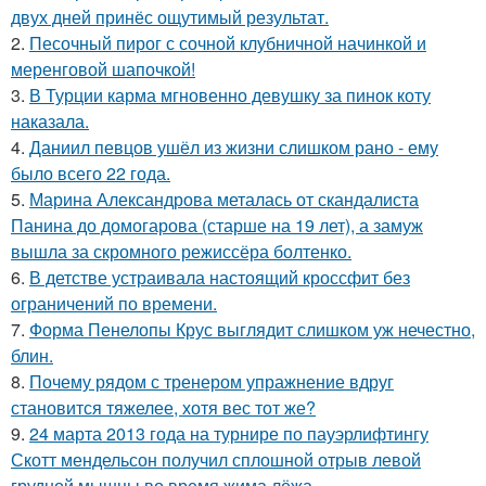
двух дней принёс ощутимый результат.
2.
Песочный пирог с сочной клубничной начинкой и
меренговой шапочкой!
3.
В Турции карма мгновенно девушку за пинок коту
наказала.
4.
Даниил певцов ушёл из жизни слишком рано - ему
было всего 22 года.
5.
Марина Александрова металась от скандалиста
Панина до домогарова (старше на 19 лет), а замуж
вышла за скромного режиссёра болтенко.
6.
В детстве устраивала настоящий кроссфит без
ограничений по времени.
7.
Форма Пенелопы Крус выглядит слишком уж нечестно,
блин.
8.
Почему рядом с тренером упражнение вдруг
становится тяжелее, хотя вес тот же?
9.
24 марта 2013 года на турнире по пауэрлифтингу
Скотт мендельсон получил сплошной отрыв левой
грудной мышцы во время жима лёжа.