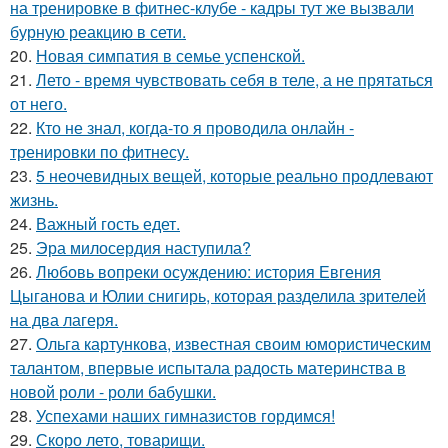
на тренировке в фитнес-клубе - кадры тут же вызвали
бурную реакцию в сети.
20.
Новая симпатия в семье успенской.
21.
Лето - время чувствовать себя в теле, а не прятаться
от него.
22.
Кто не знал, когда-то я проводила онлайн -
тренировки по фитнесу.
23.
5 неочевидных вещей, которые реально продлевают
жизнь.
24.
Важный гость едет.
25.
Эра милосердия наступила?
26.
Любовь вопреки осуждению: история Евгения
Цыганова и Юлии снигирь, которая разделила зрителей
на два лагеря.
27.
Ольга картункова, известная своим юмористическим
талантом, впервые испытала радость материнства в
новой роли - роли бабушки.
28.
Успехами наших гимназистов гордимся!
29.
Скоро лето, товарищи.