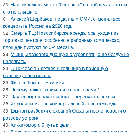
30.
Наш кишечник может "Говорить" о проблемах - но вы
его не слышите.
31.
Алексей Щербаков, по данным СМИ, отменил все
концерты в России на 2026 год.
32.
Смерть ТЦ: Новосибирске арендаторы уходят из
торговых центров, особенно в районных комплексах,
площади пустуют по 3-4 месяца.
33.
Мышцы тазового дна нужно укреплять, а не бездумно
напрягать.
34.
В Токсово 15-летняя школьница в районную
больницу обратилась.
35.
Фитнес бомба - мамочки!
36.
Почему важно заниматься с гантелями?
37.
Пауэрспорт и пауэрлифтинг: перепутать нельзя.
38.
Холодильник - не универсальный спасатель еды.
39.
Джиган разборки с охраной Оксаны после новости о
разводе устроил.
40.
Хиккикомори. 5 путь к цели.
41.
В случае если в зал идти не хочется или нет времени,