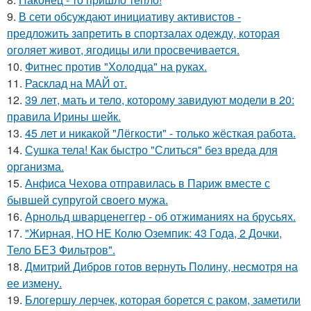
9.
В сети обсуждают инициативу активистов -
предложить запретить в спортзалах одежду, которая
оголяет живот, ягодицы или просвечивается.
10.
Фитнес против "Холодца" на руках.
11.
Расклад на МАЙ от.
12.
39 лет, мать и тело, которому завидуют модели в 20:
правила Ирины шейк.
13.
45 лет и никакой "Лёгкости" - только жёсткая работа.
14.
Сушка тела! Как быстро "Слиться" без вреда для
организма.
15.
Анфиса Чехова отправилась в Париж вместе с
бывшей супругой своего мужа.
16.
Арнольд шварценеггер - об отжиманиях на брусьях.
17.
"Жирная, НО НЕ Колю Оземпик: 43 Года, 2 Дочки,
Тело БЕЗ Фильтров".
18.
Дмитрий Дибров готов вернуть Полину, несмотря на
ее измену.
19.
Блогершу лерчек, которая борется с раком, заметили