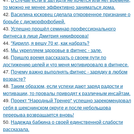
то можно не менее эффективно заниматься дома.
42.
Василина юсковец сделала откровенное признание о
борьбе с дисморфофобией.
43.
Успешно прошёл семинар профессионального
фитнеса в лице Дмитрия никифорова!
44.
"Кирилл, я вешу 70 кг, как набрать?
45.
Мы укрепляем здоровье в фитнес - зале.
46.
Пришло время рассказать о своем пути по
достижению целей и что меня мотивировало в фитнесе.
47.
Почему важно выполнять фитнес - зарядку в любом
возрасте?
48.
Таким образом, если успехи дают заряд радости и
мотивации, то провалы приводят к различным инсайтам.
49.
Проект "Народный Тренер" успешно зарекомендовал
себя в шекснинском округе и после небольшова
перерыва возвращается вновь!
50.
Надежда бабкина о своей единственной слабости
рассказала.