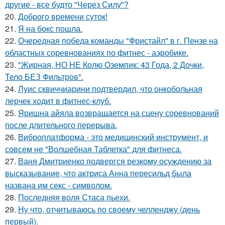
другие - все будто "Через Силу"?
20.
Доброго времени суток!
21.
Я на бокс пошла.
22.
Очередная победа команды "Фристайл" в г. Пензе на
областных соревнованиях по фитнес - аэробике.
23.
"Жирная, НО НЕ Колю Оземпик: 43 Года, 2 Дочки,
Тело БЕЗ Фильтров".
24.
Луис сквиччиарини подтвердил, что онкобольная
лерчек ходит в фитнес-клуб.
25.
Яришна айяла возвращается на сцену соревнований
после длительного перерыва.
26.
Виброплатформа - это медицинский инструмент, и
совсем не "Волшебная Таблетка" для фитнеса.
27.
Ваня Дмитриенко подвергся резкому осуждению за
высказывание, что актриса Анна пересильд была
названа им секс - символом.
28.
Последняя воля Стаса пьехи.
29.
Ну что, отчитываюсь по своему челленджу (день
первый).