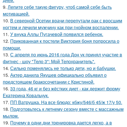
дней.
9.
Лепите себе такую фигуру, чтоб самой себе быть
мотивацией.
10.
В северной Осетии врачи перепутали рак с вросшим
ногтем и лечили мужчину как при гнойном воспалении.
11.
У внука Аллы Пугачевой появился ребенок.
12.
Прикованная к постели Виктория боня попросила о
помощи.
13.
С апреля по июнь 2016 года Дон ук принял участие в
фитнес - шоу "Тело 3": Мой Телохранитель".
14.
Сильно поменялись не только дети, но и бабушки.
15.
Актер данила Якушев официально объявил о
предстоящем бракосочетании с Кристиной.
16.
33 года, 46 кг и без жёстких диет - как держит форму
Екатерина Ковальчук.
17.
ПП Ватрушка. На все блюдо: кбжу/546/б 45/ж 17/у 50.
18.
Подготовьтесь к летнему сезону вместе с массажным
мылом.
19.
Почему в одни дни тренировка дается легко, а в