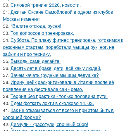
30.
Силовой тренинг 2026, новости.
31.
Джиган Оксане Самойловой в одном из клубов
Москвы изменил.
32.
"Валите отсюда, русня!
33.
Топ вопросов о тренировках.
34.
Суббота. По плану фитнес тренировка, готовимся к
сезонным стартам, поработали мышцы рук, ног, не
забыли и про технику.
35.
Выводы сами делайте.
36.
Десять лет в браке, дети, всё как у людей.
37.
Зачем качать грудные мышцы девушке?
38.
Ирину шейк раскритиковали в Италии после её
появления на фестивале сан - ремо.
39.
Теория без практики - только половина пути.
40.
Едем фоткать локти в сколково 14. 03.
41.
Как не отказываться от всего и при этом быть в
хорошей форме?
42.
Девчули - красотули, срочный сбор!