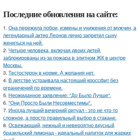
Последние обновления на сайте:
1.
Она пережила побои, измены и унижения от мужчин, а
легендарный актер Леонов лично запретил сыну
жениться на ней.
2.
Четыре человека, включая двоих детей,
заблокированы из-за пожара в элитном ЖК в центре
Москвы.
3.
Тестостерон в норме. А желания нет.
4.
В детстве устраивала настоящий кроссфит без
ограничений по времени.
5.
Неожиданное заявление: "До Было Лучше".
6.
"Они Просто Были Несовместимы".
7.
Иногда лучший вечерний ритуал - это не что-то
сложное, а просто правильный выбор в стакане.
8.
Освежающий, нежный и невероятно вкусный
бразильский лимонад - идеальный напиток для жарких