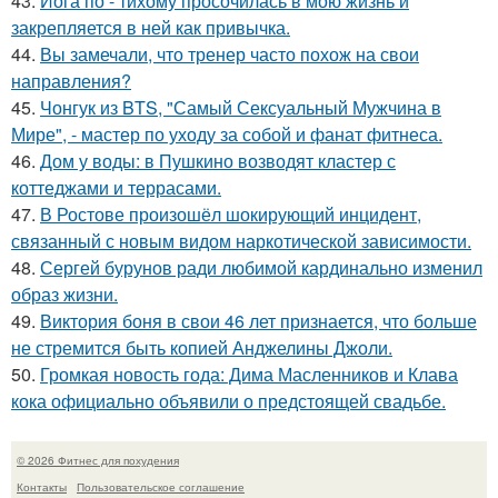
43.
Йога по - тихому просочилась в мою жизнь и
закрепляется в ней как привычка.
44.
Вы замечали, что тренер часто похож на свои
направления?
45.
Чонгук из BTS, "Самый Сексуальный Мужчина в
Мире", - мастер по уходу за собой и фанат фитнеса.
46.
Дом у воды: в Пушкино возводят кластер с
коттеджами и террасами.
47.
В Ростове произошёл шокирующий инцидент,
связанный с новым видом наркотической зависимости.
48.
Сергей бурунов ради любимой кардинально изменил
образ жизни.
49.
Виктория боня в свои 46 лет признается, что больше
не стремится быть копией Анджелины Джоли.
50.
Громкая новость года: Дима Масленников и Клава
кока официально объявили о предстоящей свадьбе.
© 2026 Фитнес для похудения
Контакты
Пользовательское соглашение