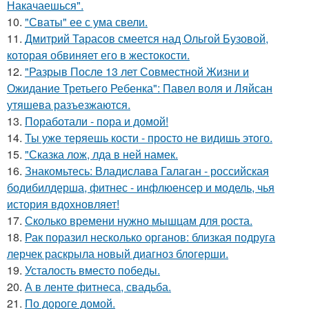
Накачаешься".
10.
"Сваты" ее с ума свели.
11.
Дмитрий Тарасов смеется над Ольгой Бузовой,
которая обвиняет его в жестокости.
12.
"Разрыв После 13 лет Совместной Жизни и
Ожидание Третьего Ребенка": Павел воля и Ляйсан
утяшева разъезжаются.
13.
Поработали - пора и домой!
14.
Ты уже теряешь кости - просто не видишь этого.
15.
"Сказка лож, лда в ней намек.
16.
Знакомьтесь: Владислава Галаган - российская
бодибилдерша, фитнес - инфлюенсер и модель, чья
история вдохновляет!
17.
Сколько времени нужно мышцам для роста.
18.
Рак поразил несколько органов: близкая подруга
лерчек раскрыла новый диагноз блогерши.
19.
Усталость вместо победы.
20.
А в ленте фитнеса, свадьба.
21.
По дороге домой.