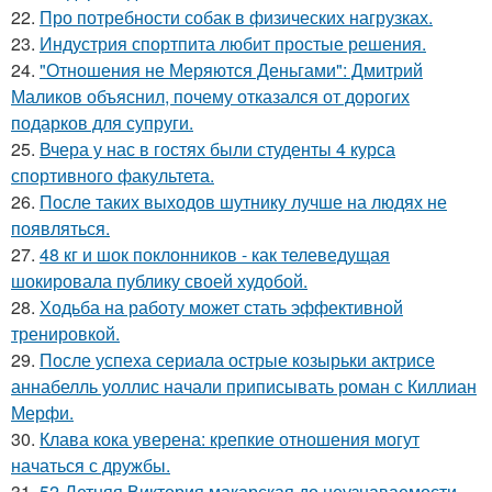
22.
Про потребности собак в физических нагрузках.
23.
Индустрия спортпита любит простые решения.
24.
"Отношения не Меряются Деньгами": Дмитрий
Маликов объяснил, почему отказался от дорогих
подарков для супруги.
25.
Вчера у нас в гостях были студенты 4 курса
спортивного факультета.
26.
После таких выходов шутнику лучше на людях не
появляться.
27.
48 кг и шок поклонников - как телеведущая
шокировала публику своей худобой.
28.
Ходьба на работу может стать эффективной
тренировкой.
29.
После успеха сериала острые козырьки актрисе
аннабелль уоллис начали приписывать роман с Киллиан
Мерфи.
30.
Клава кока уверена: крепкие отношения могут
начаться с дружбы.
31.
52-Летняя Виктория макарская до неузнаваемости