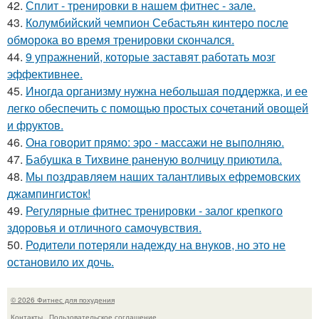
42.
Сплит - тренировки в нашем фитнес - зале.
43.
Колумбийский чемпион Себастьян кинтеро после
обморока во время тренировки скончался.
44.
9 упражнений, которые заставят работать мозг
эффективнее.
45.
Иногда организму нужна небольшая поддержка, и ее
легко обеспечить с помощью простых сочетаний овощей
и фруктов.
46.
Она говорит прямо: эро - массажи не выполняю.
47.
Бабушка в Тихвине раненую волчицу приютила.
48.
Мы поздравляем наших талантливых ефремовских
джампингисток!
49.
Регулярные фитнес тренировки - залог крепкого
здоровья и отличного самочувствия.
50.
Родители потеряли надежду на внуков, но это не
остановило их дочь.
© 2026 Фитнес для похудения
Контакты
Пользовательское соглашение