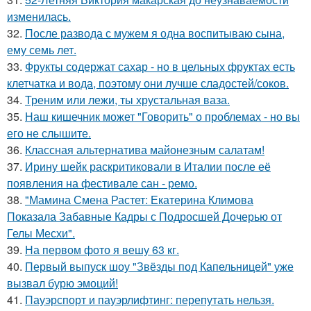
изменилась.
32.
После развода с мужем я одна воспитываю сына,
ему семь лет.
33.
Фрукты содержат сахар - но в цельных фруктах есть
клетчатка и вода, поэтому они лучше сладостей/соков.
34.
Треним или лежи, ты хрустальная ваза.
35.
Наш кишечник может "Говорить" о проблемах - но вы
его не слышите.
36.
Классная альтернатива майонезным салатам!
37.
Ирину шейк раскритиковали в Италии после её
появления на фестивале сан - ремо.
38.
"Мамина Смена Растет: Екатерина Климова
Показала Забавные Кадры с Подросшей Дочерью от
Гелы Месхи".
39.
На первом фото я вешу 63 кг.
40.
Первый выпуск шоу "Звёзды под Капельницей" уже
вызвал бурю эмоций!
41.
Пауэрспорт и пауэрлифтинг: перепутать нельзя.