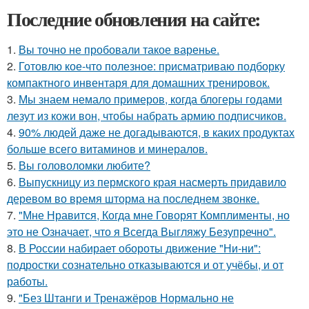
Последние обновления на сайте:
1.
Вы точно не пробовали такое варенье.
2.
Готовлю кое-что полезное: присматриваю подборку
компактного инвентаря для домашних тренировок.
3.
Мы знаем немало примеров, когда блогеры годами
лезут из кожи вон, чтобы набрать армию подписчиков.
4.
90% людей даже не догадываются, в каких продуктах
больше всего витаминов и минералов.
5.
Вы головоломки любите?
6.
Выпускницу из пермского края насмерть придавило
деревом во время шторма на последнем звонке.
7.
"Мне Нравится, Когда мне Говорят Комплименты, но
это не Означает, что я Всегда Выгляжу Безупречно".
8.
В России набирает обороты движение "Ни-ни":
подростки сознательно отказываются и от учёбы, и от
работы.
9.
"Без Штанги и Тренажёров Нормально не