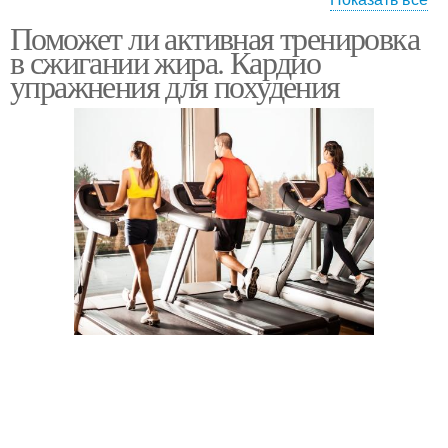
Поможет ли активная тренировка
Разминка перед
Тренировки для
в сжигании жира. Кардио
тренировкой
сжигания
упражнения для похудения
Тренировки в
Круговая тренировка
тренажерном зале
Тренировка для
похудения