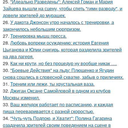
25.
"Идеально Разведены": Алексей Гоман и Мария
Зайцева вышли на сцену, чтобы спеть "гимн разводу", и
довели зрителей до мурашек.
26.
У дакота Джонсон утро началось с тренировки, а
закончилось небольшим сюрпризом.
27.
Тренировка мышц пресса.
28.
Любовь вопреки осуждению: история Евгения
Цыганова и Юлии снигирь, которая разделила зрителей
на два лагеря.
29.
Как ни крути, но без процедур ну вообще никак ….
30.
"Боевые Действия" на льду: Плющенко и Ягудин
снова сошлись в словесной схватке, забыв о приличиях.
31.
Треним или лежи, ты хрустальная ваза.
32.
Джиган Оксане Самойловой в одном из клубов
Москвы изменил.
33.
Ваш желудок работает по расписанию, и каждая
пища переваривается с разной скоростью.
34.
"Чуть-чуть Подпою, и Хватит": Полина Гагарина
озадачила зрителей своим поведением на сцене в