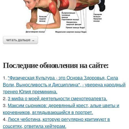
читать дальше →
Последние обновления на сайте:
1.
"Физическая Культура - это Основа Здоровья, Сила
Воли, Выносливость и Дисциплина", - уверена народный
тренер Юлия преминина.
2.
3 мифа о моей деятельности смехотерапевта.
3.
Максим сырников: деревянный крест, алые цветы и
корчевников, вглядывающийся в портрет.
4.
Люся чеботина, которую регулярно критикуют в
соцсетях, ответила хейтерам.