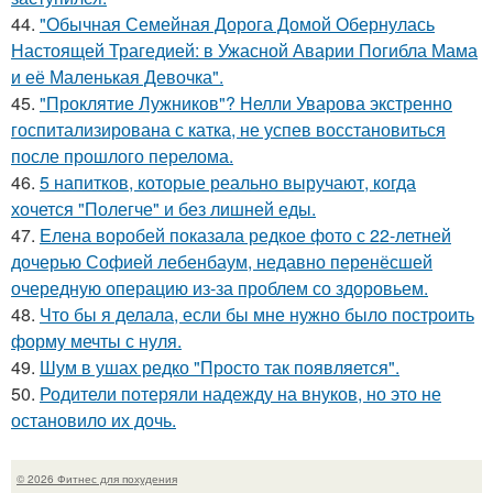
44.
"Обычная Семейная Дорога Домой Обернулась
Настоящей Трагедией: в Ужасной Аварии Погибла Мама
и её Маленькая Девочка".
45.
"Проклятие Лужников"? Нелли Уварова экстренно
госпитализирована с катка, не успев восстановиться
после прошлого перелома.
46.
5 напитков, которые реально выручают, когда
хочется "Полегче" и без лишней еды.
47.
Елена воробей показала редкое фото с 22-летней
дочерью Софией лебенбаум, недавно перенёсшей
очередную операцию из-за проблем со здоровьем.
48.
Что бы я делала, если бы мне нужно было построить
форму мечты с нуля.
49.
Шум в ушах редко "Просто так появляется".
50.
Родители потеряли надежду на внуков, но это не
остановило их дочь.
© 2026 Фитнес для похудения