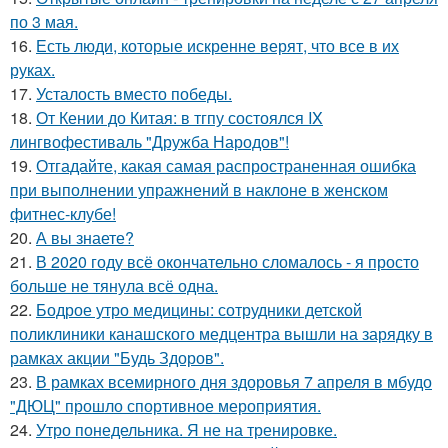
по 3 мая.
16.
Есть люди, которые искренне верят, что все в их
руках.
17.
Усталость вместо победы.
18.
От Кении до Китая: в тгпу состоялся IX
лингвофестиваль "Дружба Народов"!
19.
Отгадайте, какая самая распространенная ошибка
при выполнении упражнений в наклоне в женском
фитнес-клубе!
20.
А вы знаете?
21.
В 2020 году всё окончательно сломалось - я просто
больше не тянула всё одна.
22.
Бодрое утро медицины: сотрудники детской
поликлиники канашского медцентра вышли на зарядку в
рамках акции "Будь Здоров".
23.
В рамках всемирного дня здоровья 7 апреля в мбудо
"ДЮЦ" прошло спортивное мероприятия.
24.
Утро понедельника. Я не на тренировке.