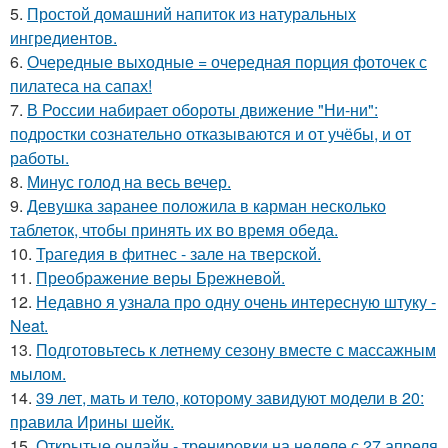
5.
Простой домашний напиток из натуральных
ингредиентов.
6.
Очередные выходные = очередная порция фоточек с
пилатеса на сапах!
7.
В России набирает обороты движение "Ни-ни":
подростки сознательно отказываются и от учёбы, и от
работы.
8.
Минус голод на весь вечер.
9.
Девушка заранее положила в карман несколько
таблеток, чтобы принять их во время обеда.
10.
Трагедия в фитнес - зале на тверской.
11.
Преображение веры Брежневой.
12.
Недавно я узнала про одну очень интересную штуку -
Neat.
13.
Подготовьтесь к летнему сезону вместе с массажным
мылом.
14.
39 лет, мать и тело, которому завидуют модели в 20:
правила Ирины шейк.
15.
Открытые онлайн - тренировки на неделе с 27 апреля