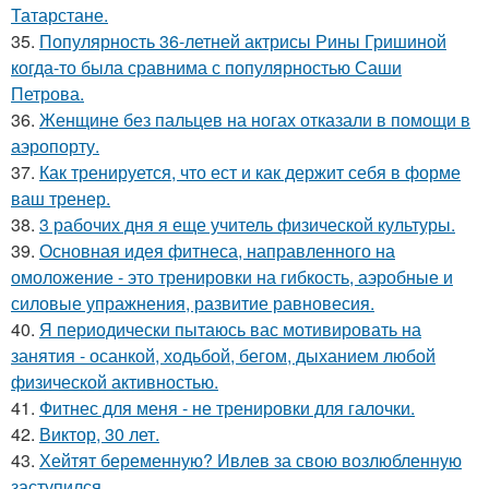
Татарстане.
35.
Популярность 36-летней актрисы Рины Гришиной
когда-то была сравнима с популярностью Саши
Петрова.
36.
Женщине без пальцев на ногах отказали в помощи в
аэропорту.
37.
Как тренируется, что ест и как держит себя в форме
ваш тренер.
38.
3 рабочих дня я еще учитель физической культуры.
39.
Основная идея фитнеса, направленного на
омоложение - это тренировки на гибкость, аэробные и
силовые упражнения, развитие равновесия.
40.
Я периодически пытаюсь вас мотивировать на
занятия - осанкой, ходьбой, бегом, дыханием любой
физической активностью.
41.
Фитнес для меня - не тренировки для галочки.
42.
Виктор, 30 лет.
43.
Хейтят беременную? Ивлев за свою возлюбленную
заступился.