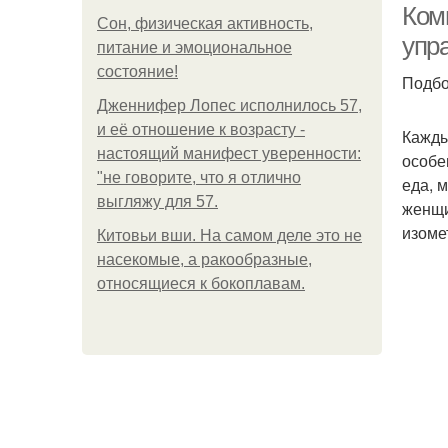
Ком
Сон, физическая активность,
упр
питание и эмоциональное
состояние!
Подбо
Дженнифер Лопес исполнилось 57,
и её отношение к возрасту -
Кажды
настоящий манифест уверенности:
особе
"не говорите, что я отлично
еда, 
выгляжу для 57.
женщи
изоме
Китовьи вши. На самом деле это не
насекомые, а ракообразные,
относящиеся к бокоплавам.