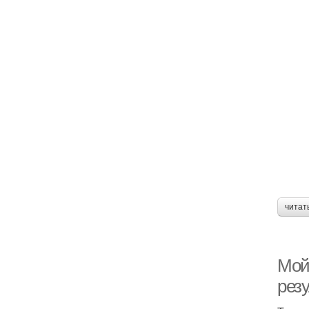
читат
Мой
резу