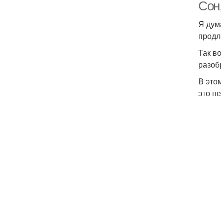
Сон
Я дум
продл
Так в
разоб
В это
это н