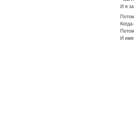
И я з
Потом
Когда
Потом
И име