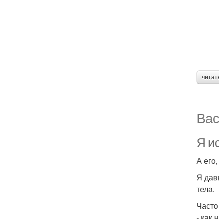
читат
Вас
Я ис
А его
Я дав
тела.
Часто
- как