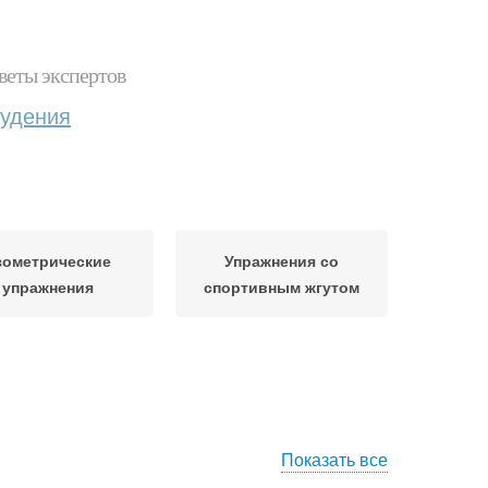
веты экспертов
худения
зометрические
Упражнения со
упражнения
спортивным жгутом
Показать все