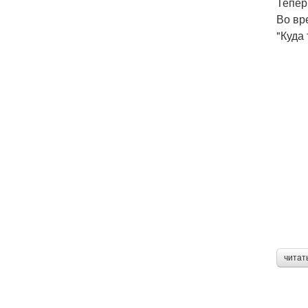
Тепер
Во вр
"Куда
читат