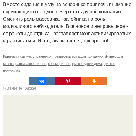
Вместо сидения в углу на вечеринке привлечь внимание
окружающих и на один вечер стать душой компании.
Сменить роль массовика - затейника на роль
молчаливого наблюдателя. Все новое и непривычное -
от работы до отдыха - заставляет мозг активизироваться
и развиваться. И это, оказывается, так просто!
Категории:
фитнес упражнения
,
тренировки дома для похудения
,
фитнес для
мозгов
,
расписание фитнес
,
новый фитнес
,
фитнес уроки дома
,
фитнес
программа
Читайте также