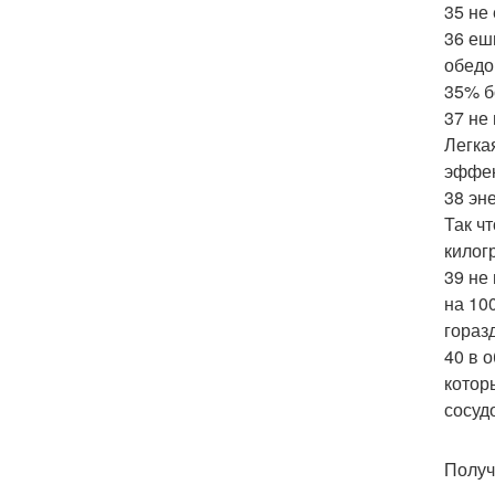
35 не
36 еш
обедо
35% б
37 не
Легка
эффек
38 эн
Так ч
килог
39 не
на 10
гораз
40 в 
котор
сосуд
Получ