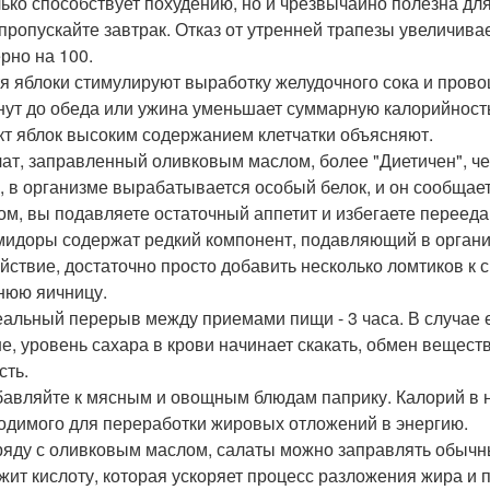
лько способствует похудению, но и чрезвычайно полезна для
 пропускайте завтрак. Отказ от утренней трапезы увеличив
рно на 100.
тя яблоки стимулируют выработку желудочного сока и прово
нут до обеда или ужина уменьшает суммарную калорийность
т яблок высоким содержанием клетчатки объясняют.
лат, заправленный оливковым маслом, более "Диетичен", ч
, в организме вырабатывается особый белок, и он сообщает
ом, вы подавляете остаточный аппетит и избегаете перееда
мидоры содержат редкий компонент, подавляющий в органи
ействие, достаточно просто добавить несколько ломтиков к 
нюю яичницу.
еальный перерыв между приемами пищи - 3 часа. В случае 
е, уровень сахара в крови начинает скакать, обмен веществ 
сть.
бавляйте к мясным и овощным блюдам паприку. Калорий в ней
одимого для переработки жировых отложений в энергию.
ряду с оливковым маслом, салаты можно заправлять обычны
жит кислоту, которая ускоряет процесс разложения жира и п