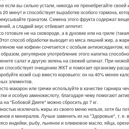
же если вы сильно устали, никогда не пренебрегайте своей
за 20 минут и способствует выработке особого гормона, кот
рекусывайте гранатом. Семена этого фрукта содержат ве
ений, а сладкий вкус отбивает аппетит.
со готовьте не на сковороде, а в духовке или на гриле (та
 Этот способ обработки выводит из мяса лишний жир, а жарк
зеленом чае кофеин сочетается с особым антиоксидантом, к
 образом, регулярное употребление этого напитка способно
мените салат и другую зелень на свежий шпинат. При низкой
ая способствует очищению ЖКТ и помогает организму рас
пробуйте козий сыр вместо коровьего: он на 40% менее кал
ных элементов.
есто макарон или гречки используйте в качестве гарнира ч
атки и особую аминокислоту, благодаря чему помогают акти
а на "Бобовой Диете" можно сбросить до 7 кг.
лностью исключать жиры из своего меню нельзя, хотя бы п
инов и минералов. Лучше заменить их на "Здоровые", т. е.
мясо индейки, рыбу, льняное и оливковое масло, яйца, орех