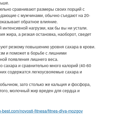
ньше.
ательно сравнивают размеры своих порций с
едающие с мужчинами, обычно съедают на 20-
 оказывает обратное влияние.
 интенсивной нагрузки, как бы вы ни устали.
ия жира, а резкая остановка, наоборот, сведет
твуют резкому повышению уровня сахара в крови.
изм и поможет в борьбе с лишними
иной появления лишнего веса.
о сахара и сравнительно много калорий (40-60
 них содержатся легкоусвояемые сахара и
 обычном, зато столько же кальция и фосфора,
того, молочный жир вреден для сердца и
.ru-best.com/novosti-fitnesa/fitnes-dlya-mozgov