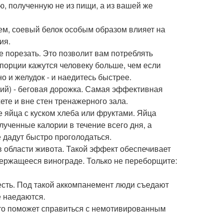
ию, полученную не из пищи, а из вашей же
ем, соевый белок особым образом влияет на
ия.
 порезать. Это позволит вам потреблять
порции кажутся человеку больше, чем если
о и желудок - и наедитесь быстрее.
ий) - беговая дорожка. Самая эффективная
ете и вне стен тренажерного зала.
 яйца с куском хлеба или фруктами. Яйца
лученные калории в течение всего дня, а
 дадут быстро проголодаться.
 области живота. Такой эффект обеспечивает
держащееся винограде. Только не переборщите:
есть. Под такой аккомпанемент люди съедают
е наедаются.
 Это поможет справиться с немотивированным