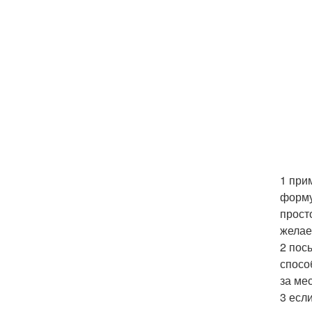
1 при
форму
прост
желае
2 пос
спосо
за ме
3 есл