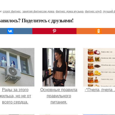
и:
спорт фитнес
,
занятия фитнесом дома
,
фитнес дома музыка
,
фитнес клуб
,
лучший 
авилось? Поделитесь с друзьями!
Рады за этого
Основные правила
-"Пчела, пчела 
жильца, но не от
правильного
всего сердца.
питания.