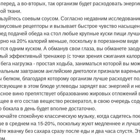
вперед, а во-вторых, так организм будет расходовать энерг
ой ткани.
льзуйтесь соевым соусом. Согласно недавним исследовани
вкусовые рецепторы и вызывает быстрое чувство насыщен
ред подачей обеда на стол любые крупные куски пищи лучше
рно на 20% калорий меньше, поскольку в порезанном виде 
тся одним куском. А обманув свои глаза, вы обманете заодн
мый эффективный тренажер (с точки зрения сжигания калор
 бега нагрузка - простая ходьба, заниматься которой вы мож
еальным завтраком английские диетологи признали вареные
ы белком, благодаря которому организм лучше расходует по
тсвующие в этом блюде углеводы зарядят вас энергией и не
асное вино препятствует образованию жировых отложений в
щее в его состав вещество ресвератол, в свою очередь со
о бокала в день будет вполне достаточно.
лючайте спокойную классическую музыку, когда садитесь по
е в среднем на 15-20%, поскольку жуют медленнее и лучш
йте жвачку без сахара сразу после еды и два часа спустя.
ом.