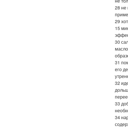
не то
28 не
приме
29 хо
15 ми
эффек
30 са
масло
образ
31 по
его д
утрен
32 ид
дольш
перее
33 до
необх
34 на
содер