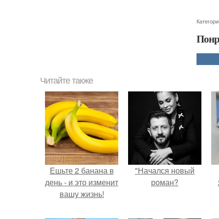
Категори
Понр
Читайте также
Ешьте 2 банана в
"Начался новый
день - и это изменит
роман?
вашу жизнь!