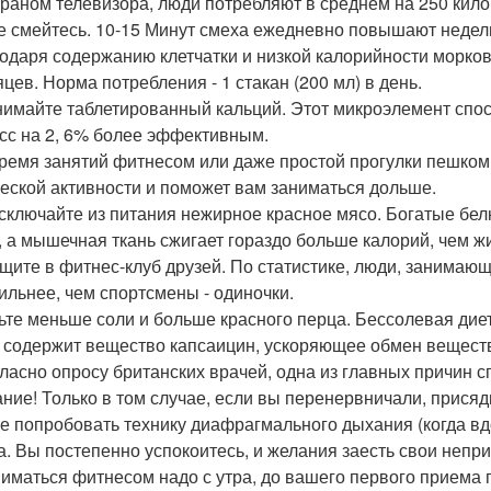
краном телевизора, люди потребляют в среднем на 250 кил
е смейтесь. 10-15 Минут смеха ежедневно повышают недель
годаря содержанию клетчатки и низкой калорийности морковный
яцев. Норма потребления - 1 стакан (200 мл) в день.
нимайте таблетированный кальций. Этот микроэлемент спос
сс на 2, 6% более эффективным.
время занятий фитнесом или даже простой прогулки пешком 
еской активности и поможет вам заниматься дольше.
исключайте из питания нежирное красное мясо. Богатые б
, а мышечная ткань сжигает гораздо больше калорий, чем ж
ащите в фитнес-клуб друзей. По статистике, люди, занимаю
ильнее, чем спортсмены - одиночки.
ьте меньше соли и больше красного перца. Бессолевая диет
 содержит вещество капсаицин, ускоряющее обмен вещест
гласно опросу британских врачей, одна из главных причин с
ние! Только в том случае, если вы перенервничали, присядь
е попробовать технику диафрагмального дыхания (когда в
а. Вы постепенно успокоитесь, и желания заесть свои непри
ниматься фитнесом надо с утра, до вашего первого приема 