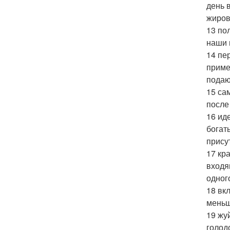
день 
жиров
13 по
наши 
14 пе
приме
подаю
15 са
после
16 ид
богат
прису
17 кр
входя
одног
18 вк
меньш
19 жу
голод