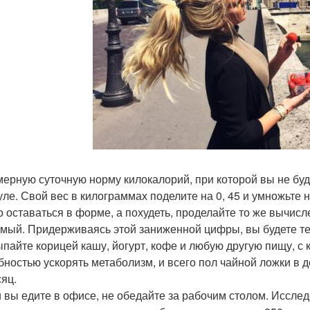
мерную суточную норму килокалорий, при которой вы не буд
ле. Свой вес в килограммах поделите на 0, 45 и умножьте н
о оставаться в форме, а похудеть, проделайте то же вычисл
мый. Придерживаясь этой заниженной цифры, вы будете тер
ыпайте корицей кашу, йогурт, кофе и любую другую пищу, с 
бностью ускорять метаболизм, и всего пол чайной ложки в
сяц.
и вы едите в офисе, не обедайте за рабочим столом. Иссле