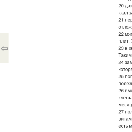
20 да
ккал 
21 пе
отлож
22 мя
плит.
⇦
23 в 
Таким
24 за
котор
25 по
полез
26 вм
клетч
месяц
27 по
витам
есть 