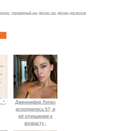
фитнес
,
тренажерный зал
,
фитнес зал
,
фитнес для мозгов
…".
Дженнифер Лопес
исполнилось 57, и
её отношение к
возрасту -
настоящий