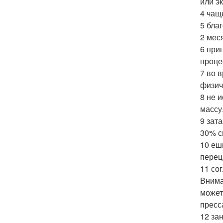
или э
4 чащ
5 бла
2 мес
6 при
проце
7 во 
физич
8 не 
массу
9 зат
30% с
10 еш
перец
11 со
Внима
может
пресс
12 за