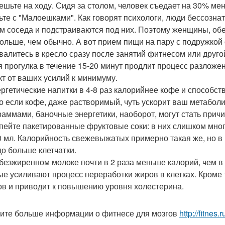
 ешьте на ходу. Сидя за столом, человек съедает на 30% ме
ьте с "Малоешками". Как говорят психологи, люди бессозн
м соседа и подстраиваются под них. Поэтому женщины, об
ольше, чем обычно. А вот прием пищи на пару с подружкой
 валитесь в кресло сразу после занятий фитнесом или другой
я прогулка в течение 15-20 минут продлит процесс разложен
т от ваших усилий к минимуму.
ергетические напитки в 4-8 раз калорийнее кофе и способс
то если кофе, даже растворимый, чуть ускорит ваш метабол
раммами, баночные энергетики, наоборот, могут стать прич
 пейте пакетированные фруктовые соки: в них слишком мног
0 мл. Калорийность свежевыжатых примерно такая же, но в
до больше клетчатки.
обезжиренном молоке почти в 2 раза меньше калорий, чем в
ые усиливают процесс переработки жиров в клетках. Кроме 
ов и приводит к повышению уровня холестерина.
ите больше информации о фитнесе для мозгов
http://fitnes