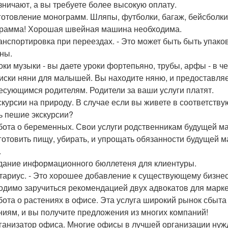
зничают, а вы требуете более высокую оплату.
зготовление монограмм. Шляпы, футболки, багаж, бейсболки
рамма! Хорошая швейная машина необходима.
ранспортировка при переездах. - Это может быть быть упаков
ны.
роки музыки - вы даете уроки фортепьяно, трубы, арфы - в ч
оиски няни для малышей. Вы находите няню, и предоставля
есующимся родителям. Родители за ваши услуги платят.
кскурсии на природу. В случае если вы живете в соответств
ь пешие экскурсии?
абота о беременных. Свои услуги родственникам будущей м
 готовить пищу, убирать, и упрощать обязанности будущей 
.
здание информационного бюллетеня для клиентуры.
отариус. - Это хорошее добавление к существующему бизне
одимо заручиться рекомендацией двух адвокатов для марке
абота о растениях в офисе. Эта услуга широкий рынок сбыта
ниям, и вы получите предложения из многих компаний!
рганизатор офиса. Многие офисы в лучшей организации нуж