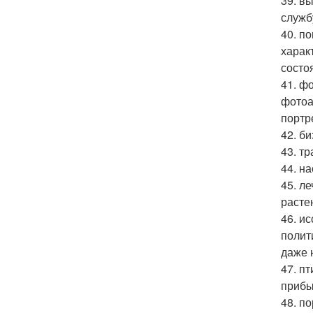
39. в
служб
40. п
харак
состо
41. ф
фотоа
портр
42. б
43. т
44. н
45. л
расте
46. и
полит
даже 
47. п
прибы
48. п