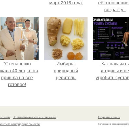
март 2016 года.
её отношение
возрасту -
настоящий
манифест
уверенности: "
говорите, что 
отлично выгля
для 57.
"Степаненко
Имбирь -
Как накачать
хала 40 лет, а эта
природный
ягодицы и не
пришла на всё
целитель.
угробить суста
готовое!
онтакты
Пользовательское соглашение
Обратная связь
олитика конфидециальности
Копирование разрешено при у