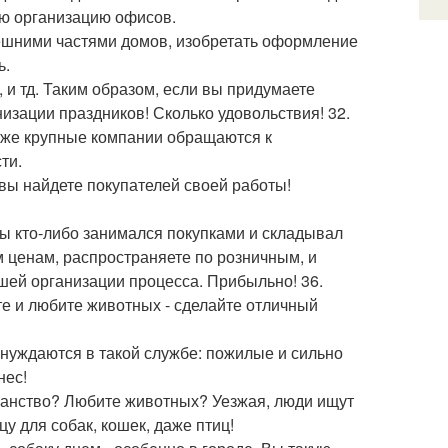
ую организацию офисов.
внешними частями домов, изобретать оформление
ь.
 и тд. Таким образом, если вы придумаете
изации праздников! Сколько удовольствия! 32.
аже крупные компании обращаются к
ти.
- вы найдете покупателей своей работы!
бы кто-либо занимался покупками и складывал
м ценам, распространяете по розничным, и
шей организации процесса. Прибыльно! 36.
те и любите животных - сделайте отличный
 нуждаются в такой службе: пожилые и сильно
нес!
ранство? Любите животных? Уезжая, люди ищут
у для собак, кошек, даже птиц!