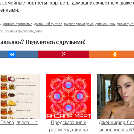
ь семейные портреты, портреты домашних животных, даже к
енными.
и:
фитнес программа
,
домашний фитнес
,
фитнес уроки дома
,
фитнес цены
,
уроки фит
ор
,
занятия фитнесом дома
авилось? Поделитесь с друзьями!
"Пчела, пчела …".
Предсказания и
Дженнифер Ло
рекомендации на
исполнилось 57