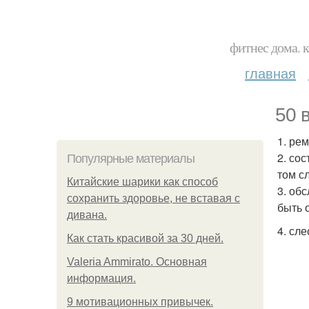
фитнес дома. 
главная
50 
1. ре
2. со
Популярные материалы
том с
Китайские шарики как способ
3. об
сохранить здоровье, не вставая с
быть 
дивана.
4. сл
Как стать красивой за 30 дней.
Valeria Ammirato. Основная
информация.
9 мотивационных привычек.