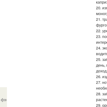
капри
20. и
моног
21. т
фурго
22. у
23. п
интер
24. э
водит
25. з
день,
доход
26. и
27. н
необх
28. з
⇦
расте
29. о