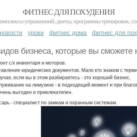
ФИТНЕС ДЛЯ ПОХУДЕНИЯ
комплексы упражнений, диеты, программы тренировок, со
новости
уроки
фитнес дома
фитнес для по
видов бизнеса, которые вы сможете 
монт с/х инвентаря и моторов.
ставление юридических документов. Мало кто знаком с терм
лучае, если вы в этом разбираетесь - это хороший бизнес.
служивание на лимузине - в подходящий момент и при благо
очень выгоден и привлекателен.
есарь - специалист по замкам и охранным системам.