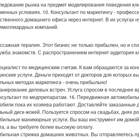
следование рынка на предмет моделирования поведения кли
менных условиях. 10. Консультант по маркетингу - професс
бственного домашнего офиса через интернет. В их услугах 
имиллиардных компаний.
ассажная терапия. Этот бизнес не только прибылен, но и с
лужба знакомств. С распространением интернет аудитория к
пециалист по медицинским счетам. К вам обращаются за ко
инские услуги. Деньги приходят от докторов для которых в
льных методах маркетинга - очень прибыльно!
ланирование деловых встреч. Услуга спросом в последнее в
онсультант по медпрепаратам. 16. Передвижная автомобильн
обили пока их хозяева работают. Доставляйте заказанные 
ьный диск-жокей. Пользуется спросом на свадьбах, днях ро
обильные маникюрные услуги. Вы ваш инструмент им домой 
та, а вы требуете более высокую оплату.
обильная стрижка домашних животных. Вы отправляетесь пр