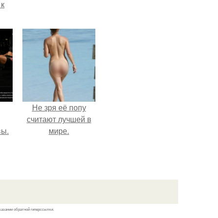
 к
не
я
жу
Не зря её попу
считают лучшей в
вы.
мире.
казании обратной гиперссылки.