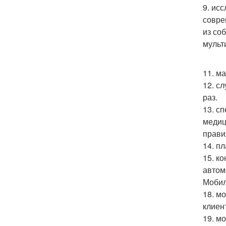
9. ис
совре
из со
мульт
11. м
12. с
раз.
13. с
медиц
прави
14. п
15. к
автом
Мобил
18. м
клиен
19. м