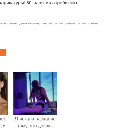
арикатуры! 50. занятия аэробикой с
неса
,
фитнес дома музыка
,
лучший фитнес
,
новый фитнес
,
фитнес
пес
Я искала название
, и
тому, что делаю.