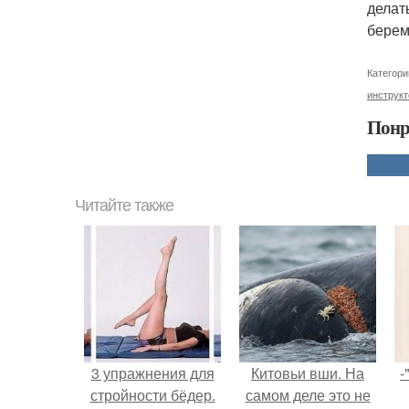
делат
берем
Категори
инструкт
Понр
Читайте также
3 упражнения для
Китовьи вши. На
-
стройности бёдер.
самом деле это не