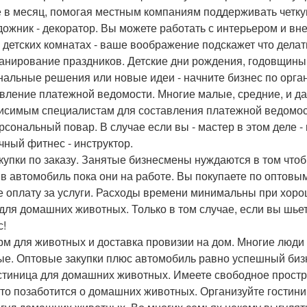
е в месяц, помогая местным компаниям поддерживать четк
удожник - декоратор. Вы можете работать с интерьером и 
в детских комнатах - ваше воображение подскажет что делат
ланирование праздников. Детские дни рождения, годовщины,
нальные решения или новые идеи - начните бизнес по орган
вление платежной ведомости. Многие малые, средние, и д
исимым специалистам для составления платежной ведомос
ерсональный повар. В случае если вы - мастер в этом деле 
ичный фитнес - инструктор.
окупки по заказу. Занятые бизнесмены нуждаются в том что
 в автомобиль пока они на работе. Вы покупаете по оптовы
е оплату за услуги. Расходы времени минимальны при хоро
для домашних животных. Только в том случае, если вы шье
с!
орм для животных и доставка провизии на дом. Многие люди
ые. Оптовые закупки плюс автомобиль равно успешный биз
остиница для домашних животных. Имеете свободное прост
 кто позаботится о домашних животных. Организуйте гостиниц