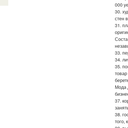
000 у
30. х
стен 
31. п
ориги
Соста
незав
33. п
34. л
35. п
товар
берет
Мода 
бизне
37. к
занят
38. г
того,