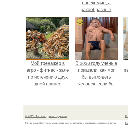
насекомые, а
ракообразные,
относящиеся к
бокоплавам.
Мой тренажёр в
В 2026 году учёные
агро - фитнес - зале
показали, как мог
па
по истечению двух
бы выглядеть
дней принёс
человек, если бы
ощутимый
его тело
результат.
эволюционировало
специально для
выживания в
© 2026 Фитнес для похудения
К
автокатастpoфах.
П
Фитнес дома. Комплексы упражнений, диеты, программы тренировок, советы экспертов