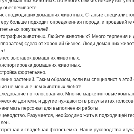
ыгул домашних животных. Во многих семьях некому выгулять
у обеспечиваете.
оиск подходящих домашних животных. Станьте специалисто
теру больше подходит определенная порода, и продавайте 
ятельных покупателей.
отографии животных. Любите животных? Много терпения и 
ппаратом) сделают хороший бизнес. Люди домашних животн
ет!
изнес выставок домашних животных.
ранспортировка домашних животных.
астройка фортепьяно.
ечение растений. Таким образом, если вы специалист в этой
ния не меньше чем животных любят!
сследование по голосованию. Многие маркетинговые компан
ические деятели, и другие нуждаются в результатах голосов
нанимать персонал для выполнения работы.
тицеводство. Разумеется, необходимо жить в подходящей гео
лен.
ортретная и свадебная фотосъемка. Наши руководства изучай