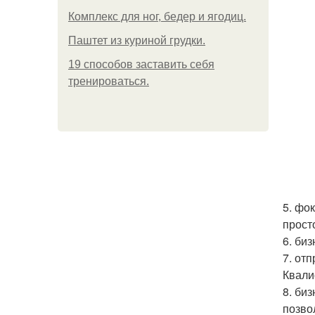
Комплекс для ног, бедер и ягодиц.
Паштет из куриной грудки.
19 способов заставить себя
тренироваться.
5. фо
прост
6. би
7. от
Квали
8. би
позво