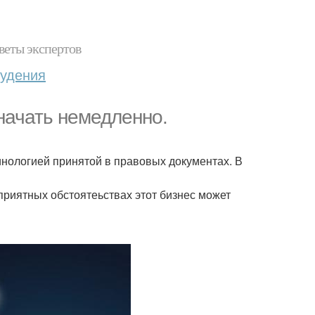
веты экспертов
худения
начать немедленно.
инологией принятой в правовых документах. В
приятных обстоятеьствах этот бизнес может