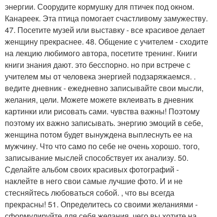
энергии. Соорудите кормушку для птичек под окном.
Канареек. Эта птица помогает счастливому замужеству.
47. Посетите музей или выставку - все красивое делает
женщину прекраснее. 48. Общение с учителем - сходите
на лекцию любимого автора, посетите тренинг. Книги
книги знания дают. это бесспорно. но при встрече с
учителем мы от человека энергией подзаряжаемся. .
ведите дневник - ежедневно записывайте свои мысли,
желания, цели. Можете можете вклеивать в дневник
картинки или рисовать сами. чувства важны! Поэтому
поэтому их важно записывать. энергию эмоций в себе,
женщина потом будет вынуждена выплеснуть ее на
мужчину. Что что само по себе не очень хорошо. того,
записывание мыслей способствует их анализу. 50.
Сделайте альбом своих красивых фотографий -
наклейте в него свои самые лучшие фото. И и не
стесняйтесь любоваться собой. , что вы всегда
прекрасны! 51. Определитесь со своими желаниями -
сформулируйте для себя желания, чего вы хотите на