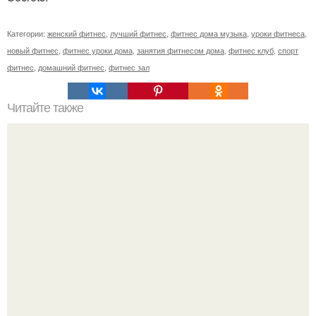
Категории:
женский фитнес
,
лучший фитнес
,
фитнес дома музыка
,
уроки фитнеса
,
новый фитнес
,
фитнес уроки дома
,
занятия фитнесом дома
,
фитнес клуб
,
спорт
фитнес
,
домашний фитнес
,
фитнес зал
Читайте также
9 упражнений для похудения из восточных танцев.